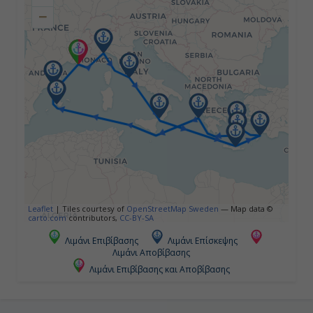
−
Ημέρα 4η
Μεσσίνα (Σικελία), Ιταλία
13:00
18:00
Ημέρα 5η
Εν Πλω
Leaflet
|
Tiles courtesy of
OpenStreetMap Sweden
— Map data ©
carto.com
contributors,
CC-BY-SA
-
Λιμάνι Επιβίβασης
Λιμάνι Επίσκεψης
Λιμάνι Αποβίβασης
-
Λιμάνι Επιβίβασης και Αποβίβασης
Ημέρα 6η