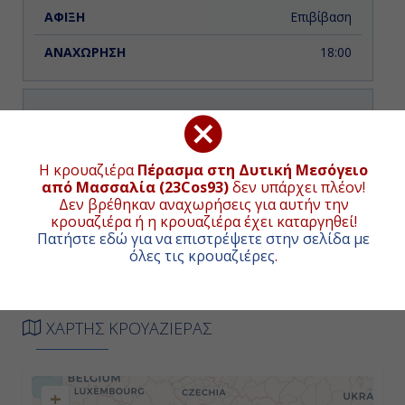
Επιβίβαση
18:00
Ημέρα 2η
Σαβόνα, Ιταλία
Η κρουαζιέρα
Πέρασμα στη Δυτική Μεσόγειο
από Μασσαλία (23Cos93)
δεν υπάρχει πλέον!
08:00
Δεν βρέθηκαν αναχωρήσεις για αυτήν την
κρουαζιέρα ή η κρουαζιέρα έχει καταργηθεί!
16:30
Πατήστε εδώ για να επιστρέψετε στην σελίδα με
όλες τις κρουαζιέρες
.
Ημέρα 3η
Τσιβιταβέκια - Ρώμη, Ιταλία
ΧΑΡΤΗΣ ΚΡΟΥΑΖΙΕΡΑΣ
07:00
+
18:00