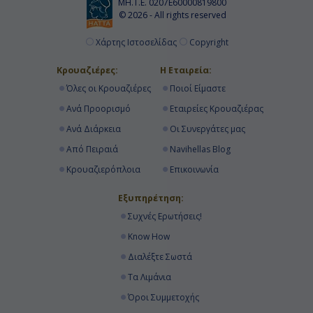
ΜΗ.Τ.Ε. 0207Ε60000819800
09:00
© 2026 - All rights reserved
Αποβίβαση
Χάρτης Ιστοσελίδας
Copyright
Κρουαζιέρες:
Η Εταιρεία:
Όλες οι Κρουαζιέρες
Ποιοί Είμαστε
Ανά Προορισμό
Εταιρείες Κρουαζιέρας
Ανά Διάρκεια
Οι Συνεργάτες μας
Από Πειραιά
Navihellas Blog
Κρουαζιερόπλοια
Επικοινωνία
Εξυπηρέτηση:
Συχνές Ερωτήσεις!
Know How
Διαλέξτε Σωστά
Τα Λιμάνια
Όροι Συμμετοχής