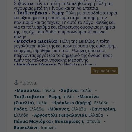
Σαβόνα και είναι η τρίτη πολυπληθέστερη πόλη της
Λιγουρίας μετά τη Γένοβα και τη Λα Σπέτσια.
• Τσιβιταβέκια - Ρώμη:
Πόλη με σπουδαία ιστορία
και αξιοσημείωτη προσφορά στην επιστήμη, τον
πολιτισμό και τις τέχνες. Γι' αυτό το λόγο, καθώς και
για τα πολυάριθμα και εξαιρετικής ομορφιάς μνημεία
της, της έχει αποδοθεί η προσωνυμία «η αιώνια
πόλη»
• Μεσσίνα (Σικελία):
Πύλη της Σικελίας, η τρίτη
μεγαλύτερη πόλη της και πρωτεύουσα της ομώνυμης
επαρχίας, ιδρύθηκε από τους Ελληνες αποίκους
παίρνοντας αργότερα το σημερινό της όνομα, προς
τιμήν της πελοποννησιακής Μεσσήνης.
• Ηράκλειο (Κρήτη):
Το Ηράκλειο είναι η
πρωτεύουσα και η μεγαλύτερη πόλη της Κρήτης με το
Περισσότερα
όνομα της να προέρχεται από τον Ιδαίο Ηρακλή, τον
μυθικό πατέρα των Ολυμπιακών Αγώνων.
Λιμάνια:
• Ρόδος:
Είναι ο κυριότερος μαγνήτης μαζικού
τουρισμού στην Ελλάδα. Μια πόλη απο το παρελθόν
Μασσαλία
, Γαλλία
Σαβόνα
, Ιταλία
μέσα στην Ρόδο, καθώς ένα από τα σημαντικότερα
Τσιβιταβέκια - Ρώμη
, Ιταλία
Μεσσίνα
αξιοθέατα του νησιού είναι η Μεσαιωνική Πόλη, που
αποτελεί Μνημείο Παγκόσμιας Κληρονομιάς και
(Σικελία)
, Ιταλία
Ηράκλειο (Κρήτη)
, Ελλάδα
περιλαμβάνεται στον κατάλογο της UNESCO.
Ρόδος
, Ελλάδα
Μύκονος
, Ελλάδα
Σαντορίνη
,
• Μύκονος:
Το νησί των ανέμων, της διασκέδασης
Ελλάδα
Αργοστόλι (Kεφαλονιά)
, Ελλάδα
και του διεθνούς Jet Set.
• Σαντορίνη:
Πάλμα Μαγιόρκα ( Βαλεαρίδες )
Είναι το καλύτερο νησί στην Ευρώπη
, Ισπανία
και 4ο στον κόσμο. Άλλη μια πρωτιά για το
Βαρκελώνη
, Ισπανία
αγαπημένο μας νησί και κορυφαίο στον κόσμο!