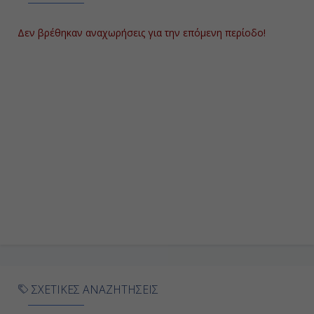
08:00
23:58
Δεν βρέθηκαν αναχωρήσεις για την επόμενη περίοδο!
Ημέρα 9η
Σαντορίνη, Ελλάδα
08:00
17:00
Ημέρα 10η
Αργοστόλι (Kεφαλονιά), Ελλάδα
13:00
ΣΧΕΤΙΚΕΣ ΑΝΑΖΗΤΗΣΕΙΣ
20:00