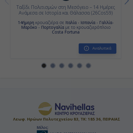
Πάλμα Μαγιόρκα ( Βαλεαρίδες ),
Ταξίδι Πολιτισμών στη Μεσόγειο – 14 Ημέρες
Ισπανία
Ανάμεσα σε Ιστορία και Θάλασσα (26Cos59)
08:00
14ήμερη
κρουαζιέρα σε
Ιταλία - Ισπανία - Γαλλία-
Μαρόκο - Πορτογαλία
με το κρουαζιερόπλοιο
Costa Fortuna
20:00
Αναλυτικά
Ημέρα 14η
Βαρκελώνη, Ισπανία
09:00
18:00
Ημέρα 15η
Λεωφ. Ηρώων Πολυτεχνείου 83, ΤΚ: 185 36, ΠΕΙΡΑΙΑΣ
Μασσαλία, Γαλλία
Μέλος: