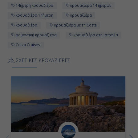
14ήμερη κρουαζιέρα
κρουαζιερα 14 ημερών
Ημέρα 11η
κρουαζιέρα 14ήμερη
κρουαζιέρα
κρουαζιέρα
κρουαζιέρα με τη Costa
Εν Πλω
ρομαντική κρουαζιέρα
κρουαζιέρα στη ισπανία
-
Costa Cruises.
-
ΣΧΕΤΙΚΕΣ ΚΡΟΥΑΖΙΕΡΕΣ
Ημέρα 12η
Εν Πλω
-
-
Ημέρα 13η