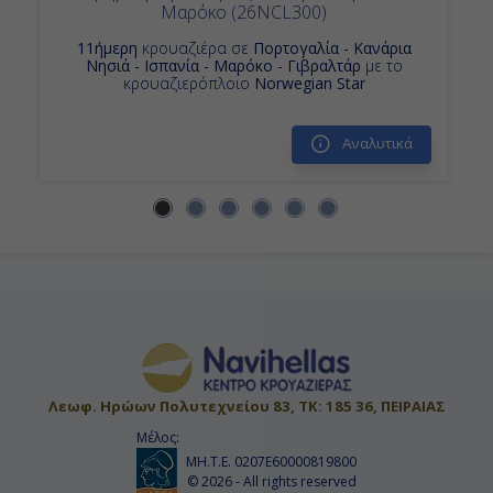
Μαρόκο (26NCL300)
Ημέρα 13η
11ήμερη
κρουαζιέρα σε
Πορτογαλία - Κανάρια
Νησιά - Ισπανία - Μαρόκο - Γιβραλτάρ
με το
Εν Πλω
κρουαζιερόπλοιο
Norwegian Star
-
Αναλυτικά
-
Ημέρα 14η
Εν Πλω
-
-
Λεωφ. Ηρώων Πολυτεχνείου 83, ΤΚ: 185 36, ΠΕΙΡΑΙΑΣ
Μέλος:
Ημέρα 15η
ΜΗ.Τ.Ε. 0207Ε60000819800
© 2026 - All rights reserved
Βαρκελώνη, Ισπανία