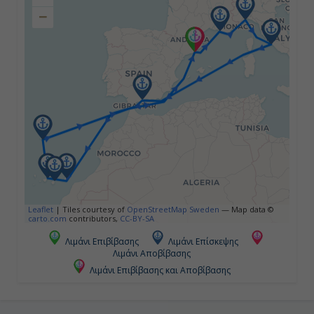
−
Ημέρα 4η
Τσιβιταβέκια - Ρώμη, Ιταλία
07:00
18:00
Ημέρα 5η
Εν Πλω
Leaflet
|
Tiles courtesy of
OpenStreetMap Sweden
— Map data ©
carto.com
contributors,
CC-BY-SA
-
Λιμάνι Επιβίβασης
Λιμάνι Επίσκεψης
Λιμάνι Αποβίβασης
-
Λιμάνι Επιβίβασης και Αποβίβασης
Ημέρα 6η