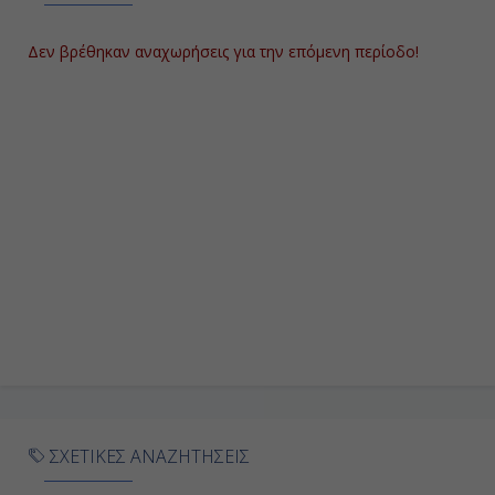
-
-
Δεν βρέθηκαν αναχωρήσεις για την επόμενη περίοδο!
Ημέρα 9η
Πουέρτο Ντελ Ροζάριο
(Φουερτεβεντούρα), Ισπανία
10:00
20:00
Ημέρα 10η
Λας Πάλμας (Γκραν Κανάρια),
Ισπανία
ΣΧΕΤΙΚΕΣ ΑΝΑΖΗΤΗΣΕΙΣ
08:00