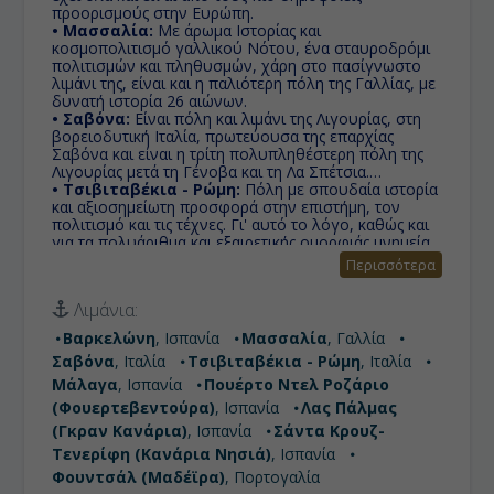
προορισμούς στην Ευρώπη.
• Μασσαλία:
Με άρωμα Ιστορίας και
κοσμοπολιτισμό γαλλικού Νότου, ένα σταυροδρόμι
πολιτισμών και πληθυσμών, χάρη στο πασίγνωστο
λιμάνι της, είναι και η παλιότερη πόλη της Γαλλίας, με
δυνατή ιστορία 26 αιώνων.
• Σαβόνα:
Είναι πόλη και λιμάνι της Λιγουρίας, στη
βορειοδυτική Ιταλία, πρωτεύουσα της επαρχίας
Σαβόνα και είναι η τρίτη πολυπληθέστερη πόλη της
Λιγουρίας μετά τη Γένοβα και τη Λα Σπέτσια.
• Τσιβιταβέκια - Ρώμη:
Πόλη με σπουδαία ιστορία
και αξιοσημείωτη προσφορά στην επιστήμη, τον
πολιτισμό και τις τέχνες. Γι' αυτό το λόγο, καθώς και
για τα πολυάριθμα και εξαιρετικής ομορφιάς μνημεία
της, της έχει αποδοθεί η προσωνυμία «η αιώνια
Περισσότερα
πόλη»
• Μάλαγα:
Παραθαλάσσια πόλη με πλούσια ιστορία
Λιμάνια:
και αποτελεί διάσημο τουριστικό προορισμό των
Ευρωπαίων.
Βαρκελώνη
, Ισπανία
Μασσαλία
, Γαλλία
• Πουέρτο Ντελ Ροζάριο (Φουερτεβεντούρα):
Σαβόνα
, Ιταλία
Τσιβιταβέκια - Ρώμη
, Ιταλία
Αρχικά γνωστό ως Puerto de las Cabras (Λιμάνι των
Αιγών), το Πουέρτο Ντελ Ροσάριο ήταν αρχικά μικρής
Μάλαγα
, Ισπανία
Πουέρτο Ντελ Ροζάριο
πολιτικής σημασίας στο νησί, ζώντας στη σκιά της
(Φουερτεβεντούρα)
, Ισπανία
Λας Πάλμας
αρχαίας πρωτεύουσας της Betancuria.
(Γκραν Κανάρια)
, Ισπανία
Σάντα Κρουζ-
• Λας Πάλμας (Γκραν Κανάρια):
Εδώ θα χαρείτε
τον ήλιο και τη θάλασσα σε μια απ’ τις καλύτερες
Τενερίφη (Κανάρια Νησιά)
, Ισπανία
παραλίες εντός σχεδίου πόλεως που εκτείνεται σε 4
Φουντσάλ (Μαδέϊρα)
, Πορτογαλία
χιλιόμετρα και προσφέρει πολλές τουριστικές