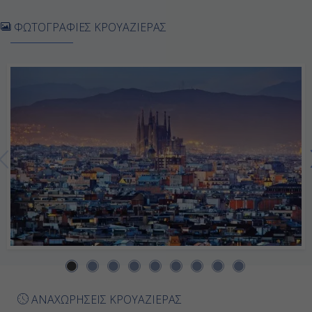
Εν Πλω
ΦΩΤΟΓΡΑΦΙΕΣ ΚΡΟΥΑΖΙΕΡΑΣ
-
-
Ημέρα 7η
Μάλαγα, Ισπανία
08:00
17:00
Ημέρα 8η
Εν Πλω
ΑΝΑΧΩΡΗΣΕΙΣ ΚΡΟΥΑΖΙΕΡΑΣ