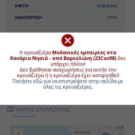
Επιβίβαση
19:00
Ημέρα 2η
Μασσαλία, Γαλλία
Η κρουαζιέρα
Μοδανικές εμπειρίες στα
Κανάρια Νησιά - από Βαρκελώνη (23Cos98)
δεν
09:00
υπάρχει πλέον!
Δεν βρέθηκαν αναχωρήσεις για αυτήν την
18:00
κρουαζιέρα ή η κρουαζιέρα έχει καταργηθεί!
Πατήστε εδώ για να επιστρέψετε στην σελίδα με
όλες τις κρουαζιέρες
.
Ημέρα 3η
Σαβόνα, Ιταλία
ΧΑΡΤΗΣ ΚΡΟΥΑΖΙΕΡΑΣ
08:00
+
16:30