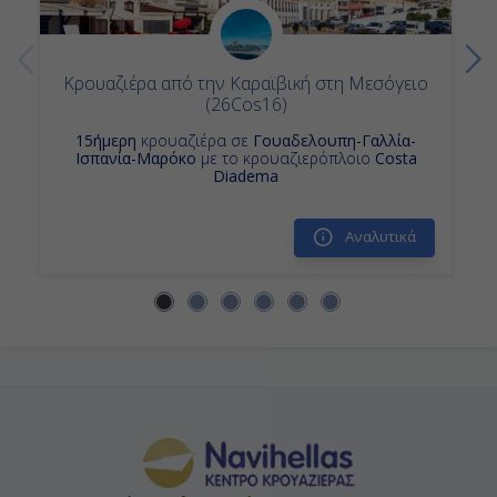
Ημέρα 13η
Κρουαζιέρα από την Καραϊβική στη Μεσόγειο
Μάλαγα, Ισπανία
(26Cos16)
08:00
15ήμερη
κρουαζιέρα σε
Γουαδελουπη-Γαλλία-
Ισπανία-Μαρόκο
με το κρουαζιερόπλοιο
Costa
Diadema
18:00
Αναλυτικά
Ημέρα 14η
Εν Πλω
-
-
Ημέρα 15η