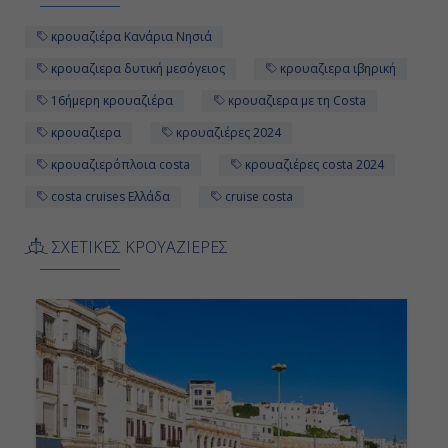
10:00
κρουαζιέρα Κανάρια Νησιά
18:00
κρουαζιερα δυτική μεσόγειος
κρουαζιερα ιβηρική
16ήμερη κρουαζιέρα
κρουαζιερα με τη Costa
Ημέρα 11η
κρουαζιερα
κρουαζιέρες 2024
Εν Πλω
κρουαζιερόπλοια costa
κρουαζιέρες costa 2024
-
costa cruises Ελλάδα
cruise costa
-
ΣΧΕΤΙΚΕΣ ΚΡΟΥΑΖΙΕΡΕΣ
Ημέρα 12η
Καντίζ ( Σεβίλλη ), Ισπανία
09:00
19:00