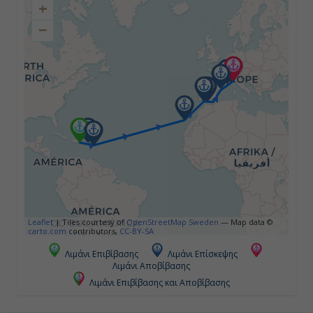
08:00
+
−
18:00
Ημέρα 4η
Εν Πλω
-
-
Ημέρα 5η
Leaflet
|
Tiles courtesy of
OpenStreetMap Sweden
— Map data ©
carto.com
contributors,
CC-BY-SA
Εν Πλω
Λιμάνι Επιβίβασης
Λιμάνι Επίσκεψης
-
Λιμάνι Αποβίβασης
Λιμάνι Επιβίβασης και Αποβίβασης
-