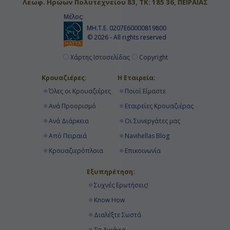
Λεωφ. Ηρώων Πολυτεχνείου 83, ΤΚ: 185 36, ΠΕΙΡΑΙΑΣ
Βαρκελώνη, Ισπανία
Μέλος:
ΜΗ.Τ.Ε. 0207Ε60000819800
09:00
© 2026 - All rights reserved
18:00
Χάρτης Ιστοσελίδας
Copyright
Κρουαζιέρες:
Η Εταιρεία:
Ημέρα 16η
Όλες οι Κρουαζιέρες
Ποιοί Είμαστε
Ανά Προορισμό
Εταιρείες Κρουαζιέρας
Μασσαλία, Γαλλία
Ανά Διάρκεια
Οι Συνεργάτες μας
08:00
Από Πειραιά
Navihellas Blog
18:00
Κρουαζιερόπλοια
Επικοινωνία
Εξυπηρέτηση:
Ημέρα 17η
Συχνές Ερωτήσεις!
Know How
Σαβόνα, Ιταλία
Διαλέξτε Σωστά
08:00
Τα Λιμάνια