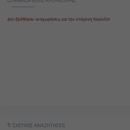
ΑΝΑΧΩΡΗΣΕΙΣ ΚΡΟΥΑΖΙΕΡΑΣ
Εν Πλω
-
Δεν βρέθηκαν αναχωρήσεις για την επόμενη περίοδο!
-
Ημέρα 9η
Εν Πλω
-
-
Ημέρα 10η
Σάντα Κρουζ-Τενερίφη (Κανάρια
Νησιά), Ισπανία
ΣΧΕΤΙΚΕΣ ΑΝΑΖΗΤΗΣΕΙΣ