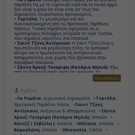
παραλίες της με τα τυρκουάζ νερά και τη λευκή άμμο
δεν είναι τυχαίο ότι είναι ένας απ’ τους πιο
δημοφιλείς τουριστικούς προορισμούς.
• Τορτόλα:
Το μεγαλύτερο και πιο
πυκνοκατοικημένη από τις Βρετανικές Παρθένες
Νήσους. Τοπική παράδοση αφηγείται οτι ο
Χριστόφορος Κολόμβος ονόμασε το νησί Tortola,
που σημαίνει «τρυγόνι» στα ισπανικά.
• Σαιντ Τζονς Αντίγκουα:
Η Σαιντ Τζονς είναι η
πρωτεύουσα και μεγαλύτερη πόλη, το εμπορικό
κέντρο και η πρωτεύουσα της Αντίγκουα και
Μπαρμπούντα, μιας χώρας που βρίσκεται στην
Καραϊβική Θάλασσα.
• Σάντα Κρουζ-Τενερίφη (Κανάρια Νησιά):
Έξω
από τις βορειοδυτικές ακτές της Αφρικής, το
μεγαλύτερο από τα νησιά του συμπλέγματος των
Περισσότερα
Καναρίων Νήσων προσφέρει ανέμελες διακοπές σε
έναν τόπο με μοναδική, ιδιαίτερη φυσική ομορφιά.
Λιμάνια:
• Καντίζ ( Σεβίλλη ):
Χτισμένη πάνω σε ένα βράχο,
ο οποίος ενώνεται με μια μικρή λωρίδα στεριάς και
Λα Ρομάνα
, Δομινικανή Δημοκρατία
Τορτόλα
,
δρόμο με την ηπειρωτική περιοχή στον Κόλπο του
Βρετανικές Παρθένοι Νήσοι
Σαιντ Τζονς
Κάδιθ, ο οποίος βλέπει τον Ατλαντικό ωκεανό.
• Μάλαγα:
Παραθαλάσσια πόλη με πλούσια ιστορία
Αντίγκουα
, Αντίγκουα & Μπαρμπούντα
Σάντα
και αποτελεί διάσημο τουριστικό προορισμό των
Κρουζ-Τενερίφη (Κανάρια Νησιά)
, Ισπανία
Ευρωπαίων.
Καντίζ ( Σεβίλλη )
, Ισπανία
Μάλαγα
, Ισπανία
• Βαρκελώνη:
Πρωτεύουσα της Καταλωνίας, που τα
έχει όλα και είναι από τους πιο δημοφιλείς
Βαρκελώνη
, Ισπανία
Μασσαλία
, Γαλλία
προορισμούς στην Ευρώπη.