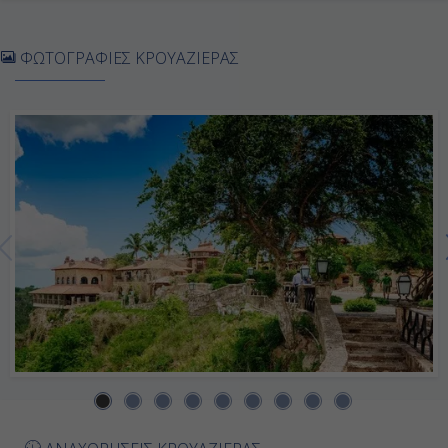
Ημέρα 6η
ΦΩΤΟΓΡΑΦΙΕΣ ΚΡΟΥΑΖΙΕΡΑΣ
Εν Πλω
-
-
Ημέρα 7η
Εν Πλω
-
-
Ημέρα 8η