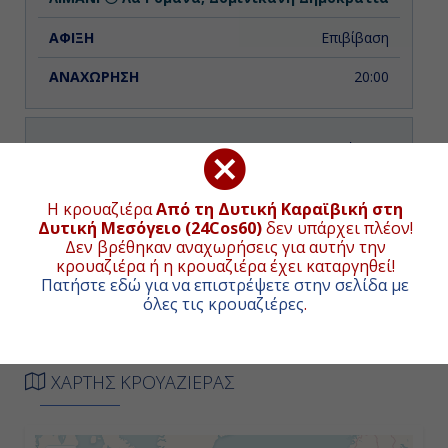
Επιβίβαση
20:00
Ημέρα 2η
Τορτόλα, Βρετανικές Παρθένοι
Νήσοι
Η κρουαζιέρα
Από τη Δυτική Καραϊβική στη
Δυτική Μεσόγειο (24Cos60)
δεν υπάρχει πλέον!
13:00
Δεν βρέθηκαν αναχωρήσεις για αυτήν την
κρουαζιέρα ή η κρουαζιέρα έχει καταργηθεί!
20:00
Πατήστε εδώ για να επιστρέψετε στην σελίδα με
όλες τις κρουαζιέρες
.
Ημέρα 3η
ΧΑΡΤΗΣ ΚΡΟΥΑΖΙΕΡΑΣ
Σαιντ Τζονς Αντίγκουα, Αντίγκουα
& Μπαρμπούντα