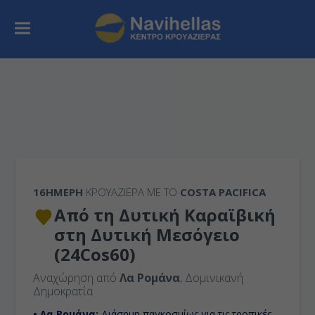
16ΉΜΕΡΗ
ΚΡΟΥΑΖΙΕΡΑ ΜΕ ΤΟ
COSTA PACIFICA
Από τη Δυτική Καραϊβική
στη Δυτική Μεσόγειο
(24Cos60)
Αναχώρηση από
Λα Ρομάνα
, Δομινικανή
Δημοκρατία
• Λα Ρομάνα:
Διάσημη παγκοσμίως για τις τροπικές