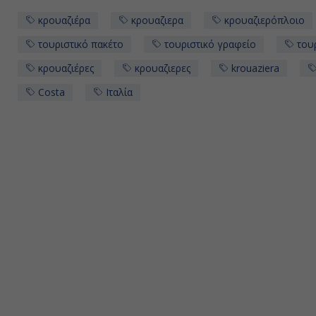
κρουαζιέρα
κρουαζιερα
κρουαζιερόπλοιο
τουριστικό πακέτο
τουριστικό γραφείο
τουρ
κρουαζιέρες
κρουαζιερες
krouaziera
Costa
Ιταλία