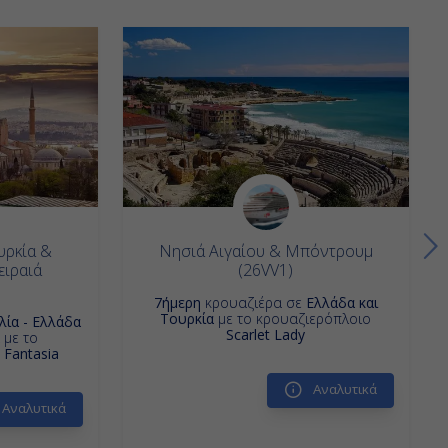
υρκία &
Νησιά Αιγαίου & Μπόντρουμ
ειραιά
(26VV1)
7ήμερη
κρουαζιέρα σε
Ελλάδα και
Τουρκία
με το κρουαζιερόπλοιο
αλία - Ελλάδα
Scarlet Lady
με το
Fantasia
Αναλυτικά
Αναλυτικά