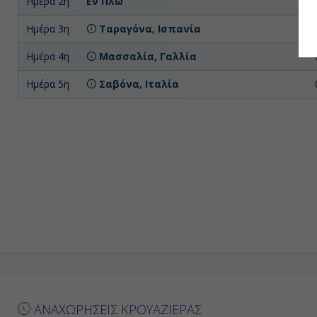
Ημέρα 2η
Εν Πλω
Ημέρα 3η
Ταραγόνα, Ισπανία
Ημέρα 4η
Μασσαλία, Γαλλία
Ημέρα 5η
Σαβόνα, Ιταλία
ΑΝΑΧΩΡΗΣΕΙΣ ΚΡΟΥΑΖΙΕΡΑΣ