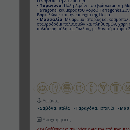
Γένοβα και τη Λα Σπέτσια.
• Ταραγόνα:
Πόλη-λιμάνι που βρίσκεται στη Μ
Tarragona, και μέρος του νομού Tarragonès.Συνο
Βαρκελώνης και την επαρχία της Lleida.
• Μασσαλία:
Με άρωμα Ιστορίας και κοσμοπολι
σταυροδρόμι πολιτισμών και πληθυσμών, χάρη στ
παλιότερη πόλη της Γαλλίας, με δυνατή ιστορία 
Λιμάνια:
Σαβόνα
, Ιταλία
Ταραγόνα
, Ισπανία
Μασ
Αναχωρήσεις:
Δεν βρέθηκαν αναχωρήσεις για την επόμενη περ