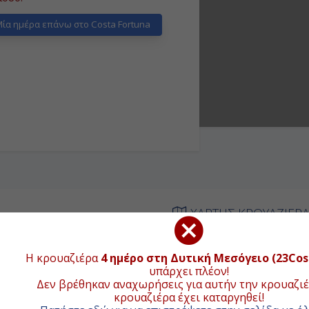
ία ημέρα επάνω στο Costa Fortuna
ΧΑΡΤΗΣ ΚΡΟΥΑΖΙΕΡ
ΦΙΞΗ
ΑΝΑΧΩΡΗΣΗ
Η κρουαζιέρα
4 ημέρο στη Δυτική Μεσόγειο (23Cos
+
υπάρχει πλέον!
ιβίβαση
18:00
Δεν βρέθηκαν αναχωρήσεις για αυτήν την κρουαζιέ
−
κρουαζιέρα έχει καταργηθεί!