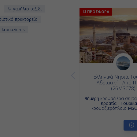
γαμήλιο ταξίδι
ΠΡΟΣΦΟΡΑ
ιστικό πρακτορείο
krouazieres
Ελληνικά Νησιά, Το
Αδριατική - Από Π
(26MSC78)
9ήμερη
κρουαζιέρα σε
Ιτ
- Κροατία - Τουρκία
κρουαζιερόπλοιο
MSC 