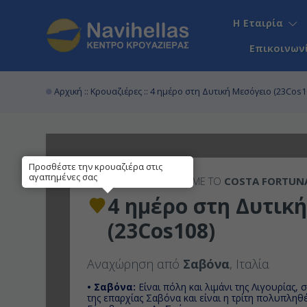
Η Εταιρία
Επικοινων
Αρχική
::
Κρουαζιέρες
:: 4 ημέρο στη Δυτική Μεσόγειο (23Cos1
Προσθέστε την κρουαζιέρα στις
αγαπημένες σας
4ΉΜΕΡΗ
ΚΡΟΥΑΖΙΕΡΑ ΜΕ ΤΟ
COSTA FORTUN
4 ημέρο στη Δυτικ
(23Cos108)
Αναχώρηση από
Σαβόνα
, Ιταλία
• Σαβόνα:
Είναι πόλη και λιμάνι της Λιγουρίας,
της επαρχίας Σαβόνα και είναι η τρίτη πολυπληθ