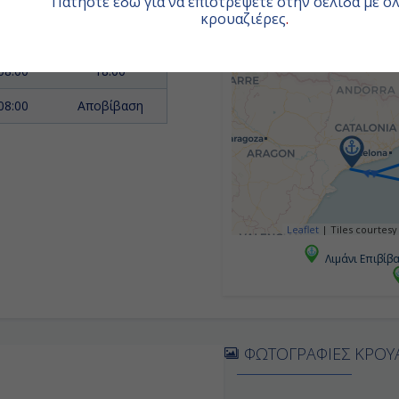
Πατήστε εδώ για να επιστρέψετε στην σελίδα με όλ
-
-
κρουαζιέρες
.
08:00
18:00
08:00
18:00
08:00
Αποβίβαση
Leaflet
|
Tiles courtesy
Λιμάνι Επιβίβ
ΦΩΤΟΓΡΑΦΙΕΣ ΚΡΟΥ