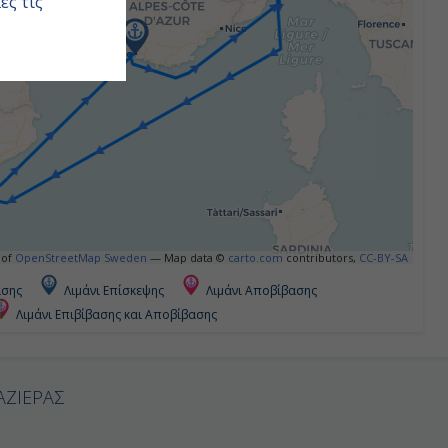
ες τις
 of
OpenStreetMap Sweden
— Map data ©
carto.com
contributors,
CC-BY-SA
ασης
Λιμάνι Επίσκεψης
Λιμάνι Αποβίβασης
Λιμάνι Επιβίβασης και Αποβίβασης
ΑΖΙΕΡΑΣ