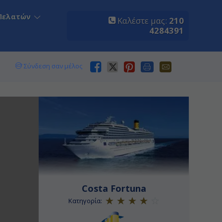
Πελατών
Καλέστε μας:
210
4284391
Σύνδεση σαν μέλος
Costa Fortuna
Κατηγορία: