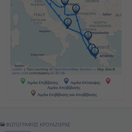
09:00
20:00
Ημέρα 5η
Αργοστόλι (Kεφαλονιά), Ελλάδα
08:00
Leaflet
|
Tiles courtesy of
OpenStreetMap Sweden
— Map data ©
carto.com
contributors,
CC-BY-SA
16:00
Λιμάνι Επιβίβασης
Λιμάνι Επίσκεψης
Λιμάνι Αποβίβασης
Λιμάνι Επιβίβασης και Αποβίβασης
Ημέρα 6η
Ντουμπρόβνικ, Κροατία
12:00
ΦΩΤΟΓΡΑΦΙΕΣ ΚΡΟΥΑΖΙΕΡΑΣ