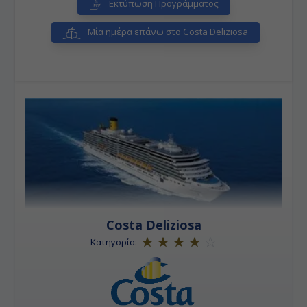
Σπλιτ και οι επισκέπτες της κροατικής πόλης συνήθως
Εκτύπωση Προγράμματος
συμφωνούν με τους ντόπιους.
Μία ημέρα επάνω στο Costa Deliziosa
Costa Deliziosa
Κατηγορία: