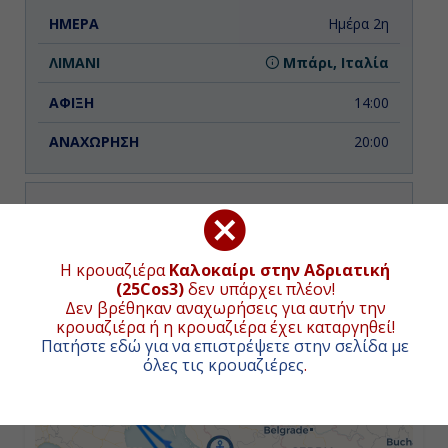
Ημέρα 2η
Μπάρι, Ιταλία
14:00
20:00
Ημέρα 3η
Κέρκυρα, Ελλάδα
ΧΑΡΤΗΣ ΚΡΟΥΑΖΙΕΡΑΣ
Η κρουαζιέρα
Καλοκαίρι στην Αδριατική
(25Cos3)
δεν υπάρχει πλέον!
09:00
Δεν βρέθηκαν αναχωρήσεις για αυτήν την
Συνολική απόσταση κρουαζιέρας:
1325
ναυτικά μίλια
(2454χλμ.)
κρουαζιέρα ή η κρουαζιέρα έχει καταργηθεί!
19:00
Πατήστε εδώ για να επιστρέψετε στην σελίδα με
όλες τις κρουαζιέρες
.
+
−
Ημέρα 4η
Ζάκυνθος, Ελλάδα