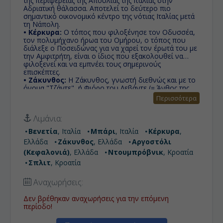
της περιφέρειας της Απουλίας της Ιταλίας στην
Αδριατική θάλασσα. Αποτελεί το δεύτερο πιο
σημαντικό οικονομικό κέντρο της νότιας Ιταλίας μετά
τη Νάπολη.
• Κέρκυρα:
Ο τόπος που φιλοξένησε τον Οδυσσέα,
τον πολυμήχανο ήρωα του Ομήρου, ο τόπος που
διάλεξε ο Ποσειδώνας για να χαρεί τον έρωτά του με
την Αμφιτρήτη, είναι ο ίδιος που εξακολουθεί να
φιλοξενεί και να εμπνέει τους σημερινούς
επισκέπτες.
• Ζάκυνθος:
Η Ζάκυνθος, γνωστή διεθνώς και με το
όνομα "Τζάντε", ή Φιόρο του Λεβάντε (= Άνθος της
Ανατολής) κατά τους Βενετσιάνους, είναι ένα από τα
Περισσότερα
νησιά των Επτανήσων. Είναι το ενδέκατο σε έκταση
ελληνικό νησί και το τρίτο (μετά την Κεφαλονιά και
Λιμάνια:
την Κέρκυρα) και δεύτερο σε πληθυσμό νησί των
Ιονίων νήσων.
Βενετία
, Ιταλία
Μπάρι
, Ιταλία
Κέρκυρα
,
• Αργοστόλι (Kεφαλονιά):
Αμφιθεατρικά χτισμένη
Ελλάδα
Ζάκυνθος
, Ελλάδα
Αργοστόλι
πόλη, το Αργοστόλι βρίσκεται ακριβώς στη μέση του
κόλπου Κουτάβου, κουβαλώντας μία σημαντική
(Kεφαλονιά)
, Ελλάδα
Ντουμπρόβνικ
, Κροατία
ιστορική διαδρομή.
Σπλιτ
, Κροατία
• Ντουμπρόβνικ:
Γνωστό και ως «το Saint Tropez
των Βαλκανίων», είναι διεθνής προορισμός – και
Αναχωρήσεις:
δικαίως. Θα το δείτε να φιγουράρει σε ταξιδιωτικά
περιοδικά, να προτείνεται σε στήλες ταξιδιού ή να
Δεν βρέθηκαν αναχωρήσεις για την επόμενη
πρωταγωνιστεί σε sites και blogs ανά τον κόσμο.
περίοδο!
• Σπλιτ:
«Η πόλη μας είναι η πιο όμορφη στον
κόσμο», έτσι συνηθίζουν να λένε οι κάτοικοι του