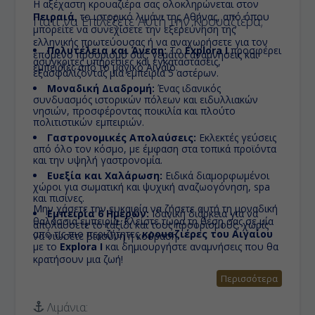
Η αξέχαστη κρουαζιέρα σας ολοκληρώνεται στον
Πειραιά
, το ιστορικό λιμάνι της Αθήνας, από όπου
Γιατί να Επιλέξετε Αυτή την Κρουαζιέρα;
μπορείτε να συνεχίσετε την εξερεύνηση της
ελληνικής πρωτεύουσας ή να αναχωρήσετε για τον
Πολυτέλεια και Άνεση:
Το
Explora I
προσφέρει
επόμενο προορισμό σας, γεμάτοι αναμνήσεις και
ασύγκριτες υπηρεσίες και εγκαταστάσεις,
εμπειρίες από το μαγικό Αιγαίο.
εξασφαλίζοντας μια εμπειρία 5 αστέρων.
Μοναδική Διαδρομή:
Ένας ιδανικός
συνδυασμός ιστορικών πόλεων και ειδυλλιακών
νησιών, προσφέροντας ποικιλία και πλούτο
πολιτιστικών εμπειριών.
Γαστρονομικές Απολαύσεις:
Εκλεκτές γεύσεις
από όλο τον κόσμο, με έμφαση στα τοπικά προϊόντα
και την υψηλή γαστρονομία.
Ευεξία και Χαλάρωση:
Ειδικά διαμορφωμένοι
χώροι για σωματική και ψυχική αναζωογόνηση, spa
και πισίνες.
Μην χάσετε την ευκαιρία να ζήσετε αυτή τη μοναδική
Εμπειρία 6 Ημερών:
Ιδανική διάρκεια για να
θαλάσσια εμπειρία. Κλείστε τώρα τη θέση σας σε μία
απολαύσετε το ταξίδι και τους προορισμούς, χωρίς
από τις πιο περιζήτητες
κρουαζιέρες του Αιγαίου
να νιώσετε βιασύνη ή κούραση.
με το
Explora I
και δημιουργήστε αναμνήσεις που θα
κρατήσουν μια ζωή!
Περισσότερα
Λιμάνια: