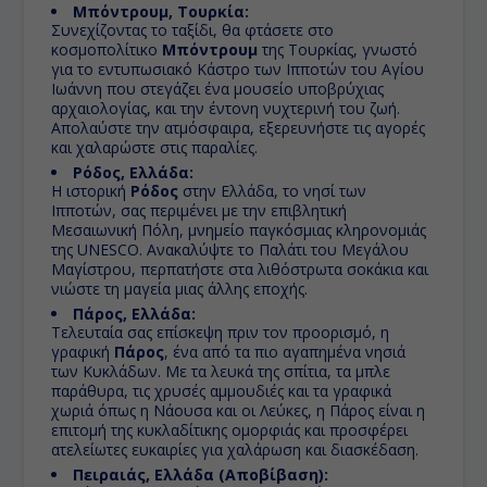
Μπόντρουμ, Τουρκία:
Συνεχίζοντας το ταξίδι, θα φτάσετε στο
κοσμοπολίτικο
Μπόντρουμ
της Τουρκίας, γνωστό
για το εντυπωσιακό Κάστρο των Ιπποτών του Αγίου
Ιωάννη που στεγάζει ένα μουσείο υποβρύχιας
αρχαιολογίας, και την έντονη νυχτερινή του ζωή.
Απολαύστε την ατμόσφαιρα, εξερευνήστε τις αγορές
και χαλαρώστε στις παραλίες.
Ρόδος, Ελλάδα:
Η ιστορική
Ρόδος
στην Ελλάδα, το νησί των
Ιπποτών, σας περιμένει με την επιβλητική
Μεσαιωνική Πόλη, μνημείο παγκόσμιας κληρονομιάς
της UNESCO. Ανακαλύψτε το Παλάτι του Μεγάλου
Μαγίστρου, περπατήστε στα λιθόστρωτα σοκάκια και
νιώστε τη μαγεία μιας άλλης εποχής.
Πάρος, Ελλάδα:
Τελευταία σας επίσκεψη πριν τον προορισμό, η
γραφική
Πάρος
, ένα από τα πιο αγαπημένα νησιά
των Κυκλάδων. Με τα λευκά της σπίτια, τα μπλε
παράθυρα, τις χρυσές αμμουδιές και τα γραφικά
χωριά όπως η Νάουσα και οι Λεύκες, η Πάρος είναι η
επιτομή της κυκλαδίτικης ομορφιάς και προσφέρει
ατελείωτες ευκαιρίες για χαλάρωση και διασκέδαση.
Πειραιάς, Ελλάδα (Αποβίβαση):