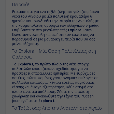
Πειραιά!
Ετοιμαστείτε για ένα ταξίδι ζωής στα γαλαζοπράσινα
νερά του Αιγαίου με μία πολυτελή κρουαζιέρα 6
ημερών που συνδυάζει την ιστορία της Ανατολής με
την κοσμοπολίτικη ομορφιά των ελληνικών νησιών.
Επιβιβαστείτε στο μεγαλοπρεπές
Explora I
στην
Κωνσταντινούπολη και αφήστε τον εαυτό σας να
παρασυρθεί σε μια μοναδική εμπειρία που θα σας
μείνει αξέχαστη.
Το Explora I: Μία Όαση Πολυτέλειας στη
Θάλασσα
Το
Explora I
, το πρώτο πλοίο της νέας εποχής
πολυτελών κρουαζιέρων, σχεδιάστηκε για να
προσφέρει απαράμιλλες εμπειρίες. Με ευρύχωρες
σουίτες, εκλεπτυσμένες γαστρονομικές επιλογές σε
πολλαπλά εστιατόρια, κέντρα ευεξίας παγκόσμιας
κλάσης και άψογη εξυπηρέτηση, κάθε στιγμή στο
πλοίο είναι μια απόλαυση. Ζήστε την απόλυτη
χαλάρωση και ανακαλύψτε την τέχνη του "Ocean
Journeys" με το
Explora I
.
Το Ταξίδι σας: Από την Ανατολή στο Αιγαίο