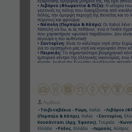
εξαιρετικής ομορφιάς μνημεία της, της έχει απο
• Λιβόρνο (Φλωρεντία & Πίζα):
Η ιστορία του
γειτονιές τις πόλης που διασχίζονται από κανάλια
πόλης, την όμορφη περιοχή της Βενετίας και το 
πύργους και φρούρια.
• Νάπολη (Πομπηία & Κάπρι):
Οι Ιταλοί λένε 
Νάπολη να δω, κι ας πεθάνω!,' ενώ ο Γκαίτε έγρ
που χαρακτήρισε «φυσικό παράδεισο». Δεν είναι
σίγουρα η πιο αυθεντική!
• Σαντορίνη:
Είναι το καλύτερο νησί στην Ευρώ
για το αγαπημένο μας νησί και κορυφαίο στον κ
• Πειραιάς:
Το σημαντικότερο βιομηχανικό κέντ
εμπορικό κέντρο της ελληνικής οικονομίας, ενώ 
κίνηση, λιμένα της Ευρώπης συνδέοντας ακτοπλ
Αιγαίου.
• Κουσάντασι (Αρχ. Έφεσος):
Το λιμάνι για τ
από τα μεγαλύτερα υπαίθρια μουσεία στον κόσμο,
• Κωνσταντινούπολη:
Ιστορική, μοντέρνα, πα
πολλές πόλεις σε μια!
• Πάτμος:
Ένα νησί ντυμένο στο λευκό και στο γ
ευλογημένο απ'το Θεό και απ'τη φύση...
• Ρόδος:
Είναι ο κυριότερος μαγνήτης μαζικού 
Λιμάνια:
παρελθόν μέσα στην Ρόδο, καθώς ένα από τα ση
η Μεσαιωνική Πόλη, που αποτελεί Μνημείο Παγκ
Τσιβιταβέκια - Ρώμη
, Ιταλία
Λιβόρνο (Φ
περιλαμβάνεται στον κατάλογο της UNESCO.
(Πομπηία & Κάπρι)
, Ιταλία
Σαντορίνη
, Ελ
• Λεμεσός:
Το ιστορικό κέντρο της Λεμεσού σφύζ
Κουσάντασι (Αρχ. Έφεσος)
, Τουρκία
Κωνσ
ευχαριστηθείτε τη βόλτα σας σ’ αυτό.
• Άσντοντ:
Είναι η πέμπτη σε μέγεθος πόλη του 
Ελλάδα
Ρόδος
, Ελλάδα
Λεμεσός
, Κύπρος