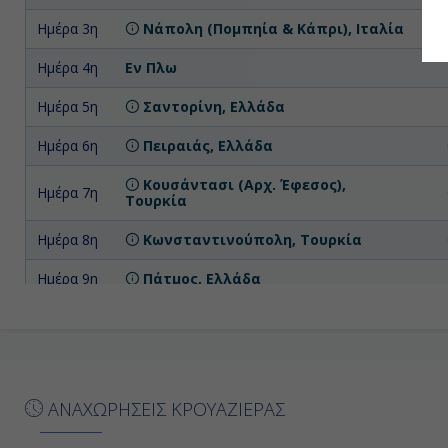
Ημέρα 3η
Νάπολη (Πομπηία & Κάπρι), Ιταλία
Ημέρα 4η
Εν Πλω
Ημέρα 5η
Σαντορίνη, Ελλάδα
Ημέρα 6η
Πειραιάς, Ελλάδα
Κουσάντασι (Αρχ. Έφεσος),
Ημέρα 7η
Τουρκία
Ημέρα 8η
Κωνσταντινούπολη, Τουρκία
Ημέρα 9η
Πάτμος, Ελλάδα
Ημέρα
Ρόδος, Ελλάδα
10η
Ημέρα
Λεμεσός, Κύπρος
11η
ΑΝΑΧΩΡΗΣΕΙΣ ΚΡΟΥΑΖΙΕΡΑΣ
Ημέρα
Άσντοντ, Ισραήλ
12η