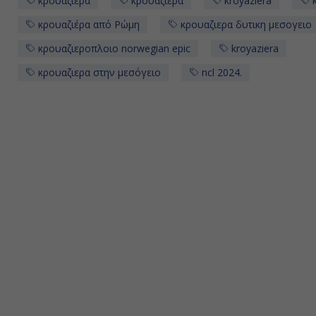
κρουαζιέρα
κρουαζιερα
kroyaziera
k
κρουαζιέρα από Ρώμη
κρουαζιερα δυτικη μεσογειο
κρουαζιεροπλοιο norwegian epic
kroyaziera
κρουαζιερα στην μεσόγειο
ncl 2024.