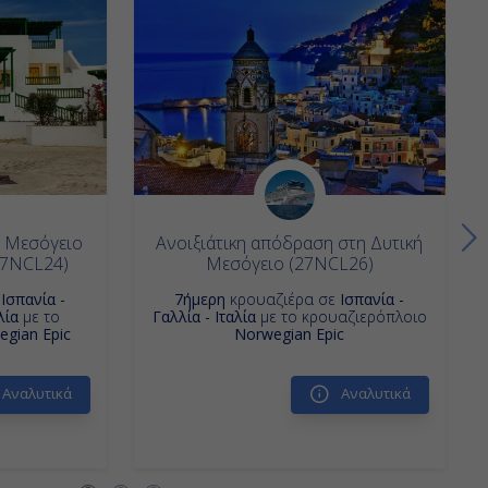
ή Μεσόγειο
Ανοιξιάτικη απόδραση στη Δυτική
27NCL24)
Μεσόγειο (27NCL26)
ε
Ισπανία -
7ήμερη
κρουαζιέρα σε
Ισπανία -
λία
με το
Γαλλία - Ιταλία
με το κρουαζιερόπλοιο
gian Epic
Norwegian Epic
Αναλυτικά
Αναλυτικά