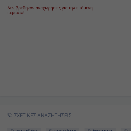
Δεν βρέθηκαν αναχωρήσεις για την επόμενη
Ημέρα
περίοδο!
Χάϊφα (Άγιοι Τόποι), Ισραήλ
13η
ΣΧΕΤΙΚΕΣ ΑΝΑΖΗΤΗΣΕΙΣ