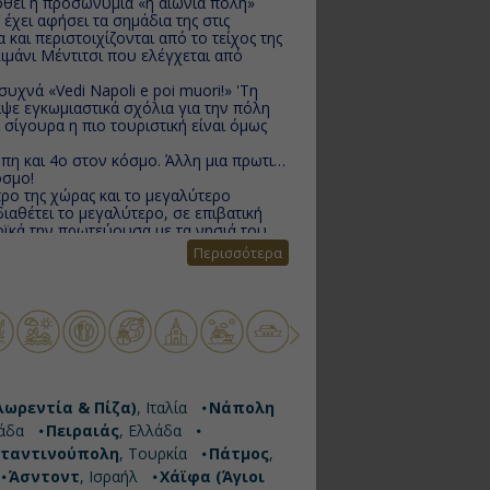
δοθεί η προσωνυμία «η αιώνια πόλη»
 έχει αφήσει τα σημάδια της στις
 και περιστοιχίζονται από το τείχος της
λιμάνι Μέντιτσι που ελέγχεται από
συχνά «Vedi Napoli e poi muori!» 'Τη
αψε εγκωμιαστικά σχόλια για την πόλη
 σίγουρα η πιο τουριστική είναι όμως
πη και 4ο στον κόσμο. Άλλη μια πρωτιά
όσμο!
ρο της χώρας και το μεγαλύτερο
διαθέτει το μεγαλύτερο, σε επιβατική
οϊκά την πρωτεύουσα με τα νησιά του
Περισσότερα
ην επίσκεψη στην Αρχαία Έφεσσο, ένα
 η οποία απέχει μόλις 19 χιλιόμετρα.
ραδοσιακή, η Κωνσταντινούπολη είναι
αλάζιο του Αιγαίου. Πάτμος, ένα νησί
τουρισμού στην Ελλάδα. Μια πόλη απο το
μαντικότερα αξιοθέατα του νησιού είναι
όσμιας Κληρονομιάς και
λωρεντία & Πίζα)
, Ιταλία
Νάπολη
λάδα
Πειραιάς
, Ελλάδα
ει από ζωή και είναι σίγουρο ότι θα
ταντινούπολη
, Τουρκία
Πάτμος
,
Ισραήλ, επίνειο του Τελ Αβίβ, στις
Άσντοντ
, Ισραήλ
Χάϊφα (Άγιοι