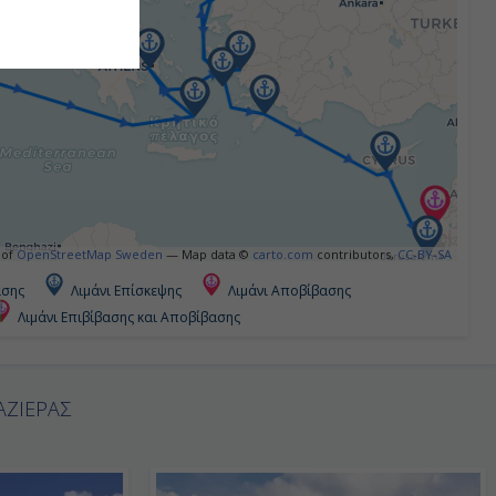
 of
OpenStreetMap Sweden
— Map data ©
carto.com
contributors,
CC-BY-SA
ασης
Λιμάνι Επίσκεψης
Λιμάνι Αποβίβασης
Λιμάνι Επιβίβασης και Αποβίβασης
ΑΖΙΕΡΑΣ