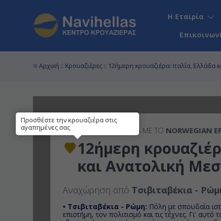
Η Εταιρία
Επικοινων
Αρχική
::
Κρουαζιέρες
:: 12ήμερη κρουαζιέρα: Ιταλία, Ελλάδα 
Προσθέστε την κρουαζιέρα στις
αγαπημένες σας
12ΉΜΕΡΗ
ΚΡΟΥΑΖΙΕΡΑ ΜΕ ΤΟ
NORWEGIAN EP
12ήμερη κρουαζιέρ
και Ανατολική Μεσ
Αναχώρηση από
Τσιβιταβέκια - Ρώμ
• Τσιβιταβέκια - Ρώμη:
Πόλη με σπουδαία ιστ
επιστήμη, τον πολιτισμό και τις τέχνες. Γι' αυτό