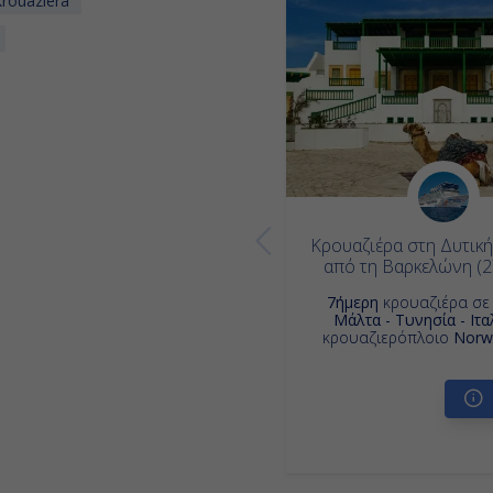
rouaziera
Κρουαζιέρα στη Δυτικ
από τη Βαρκελώνη (
7ήμερη
κρουαζιέρα σ
Μάλτα - Τυνησία - Ιτα
κρουαζιερόπλοιο
Norwe