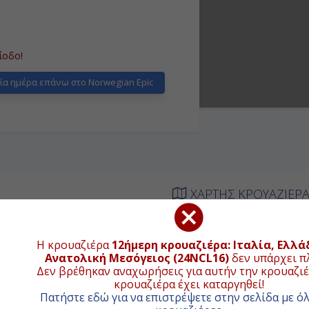
βες τον 18ο αιώνα, έχει πολλές
ντων, υφαντουργίας, μηχανουργίας,
νι της χώρας, με σύγχρονες λιμενικές
ίοδο!
α ημέρα επάνω στο Norwegian Epic
ΧΑΡΤΗΣ ΚΡΟΥΑΖΙΕΡ
ΑΦΙΞΗ
ΑΝΑΧΩΡΗΣΗ
+
Η κρουαζιέρα
12ήμερη κρουαζιέρα: Ιταλία, Ελλά
Ανατολική Μεσόγειος (24NCL16)
δεν υπάρχει π
ιβίβαση
17:00
−
Δεν βρέθηκαν αναχωρήσεις για αυτήν την κρουαζιέ
κρουαζιέρα έχει καταργηθεί!
06:00
18:00
Πατήστε εδώ για να επιστρέψετε στην σελίδα με όλ