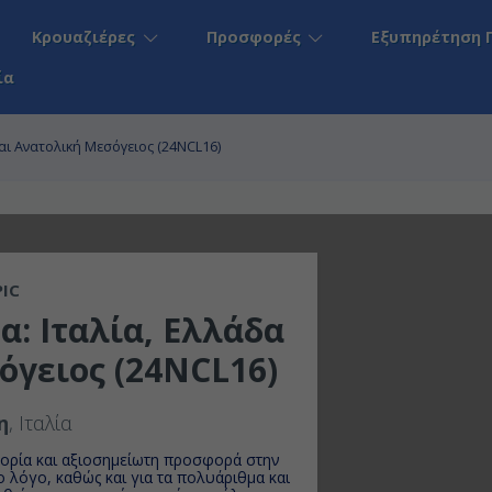
Κρουαζιέρες
Προσφορές
Εξυπηρέτηση 
ία
και Ανατολική Μεσόγειος (24NCL16)
IC
α: Ιταλία, Ελλάδα
όγειος (24NCL16)
η
, Ιταλία
ορία και αξιοσημείωτη προσφορά στην
 το λόγο, καθώς και για τα πολυάριθμα και