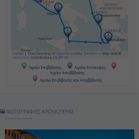
08:00
20:00
Ημέρα 5η
Κότορ, Μαυροβούνιο
Leaflet
|
Tiles courtesy of
OpenStreetMap Sweden
— Map data ©
carto.com
contributors,
CC-BY-SA
08:00
Λιμάνι Επιβίβασης
Λιμάνι Επίσκεψης
Λιμάνι Αποβίβασης
17:00
Λιμάνι Επιβίβασης και Αποβίβασης
Ημέρα 6η
Κέρκυρα, Ελλάδα
ΦΩΤΟΓΡΑΦΙΕΣ ΚΡΟΥΑΖΙΕΡΑΣ
07:00
18:00