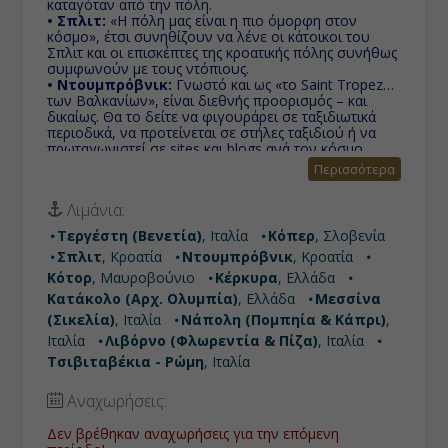
καταγόταν από την πόλη.
• Σπλιτ:
«Η πόλη μας είναι η πιο όμορφη στον
κόσμο», έτσι συνηθίζουν να λένε οι κάτοικοι του
Σπλιτ και οι επισκέπτες της κροατικής πόλης συνήθως
συμφωνούν με τους ντόπιους.
• Ντουμπρόβνικ:
Γνωστό και ως «το Saint Tropez
των Βαλκανίων», είναι διεθνής προορισμός – και
δικαίως. Θα το δείτε να φιγουράρει σε ταξιδιωτικά
περιοδικά, να προτείνεται σε στήλες ταξιδιού ή να
πρωταγωνιστεί σε sites και blogs ανά τον κόσμο.
• Κότορ:
Πανέμορφη παραθαλάσσια πόλη στο
Περισσότερα
Μαυροβούνιο και αποκαλείται δικαιολογημένα
Νύμφη της Αδριατικής.
Λιμάνια:
• Κέρκυρα:
Ο τόπος που φιλοξένησε τον Οδυσσέα,
τον πολυμήχανο ήρωα του Ομήρου, ο τόπος που
Τεργέστη (Βενετία)
, Ιταλία
Κόπερ
, Σλοβενία
διάλεξε ο Ποσειδώνας για να χαρεί τον έρωτά του με
Σπλιτ
, Κροατία
Ντουμπρόβνικ
, Κροατία
την Αμφιτρήτη, είναι ο ίδιος που εξακολουθεί να
φιλοξενεί και να εμπνέει τους σημερινούς
Κότορ
, Μαυροβούνιο
Κέρκυρα
, Ελλάδα
επισκέπτες.
Κατάκολο (Αρχ. Ολυμπία)
, Ελλάδα
Μεσσίνα
• Κατάκολο (Αρχ. Ολυμπία):
Παραλιακή
(Σικελία)
, Ιταλία
Νάπολη (Πομπηία & Κάπρι)
,
κωμόπολη, με φυσικές ομορφιές και σε μικρή
απόσταση από την Αρχαία Ολυμπία, όπου γίνονταν
Ιταλία
Λιβόρνο (Φλωρεντία & Πίζα)
, Ιταλία
οι Ολυμπιακοί αγώνες στην αρχαιότητα.
Τσιβιταβέκια - Ρώμη
, Ιταλία
• Μεσσίνα (Σικελία):
Πύλη της Σικελίας, η τρίτη
μεγαλύτερη πόλη της και πρωτεύουσα της ομώνυμης
Αναχωρήσεις:
επαρχίας, ιδρύθηκε από τους Ελληνες αποίκους
παίρνοντας αργότερα το σημερινό της όνομα, προς
Δεν βρέθηκαν αναχωρήσεις για την επόμενη
τιμήν της πελοποννησιακής Μεσσήνης.