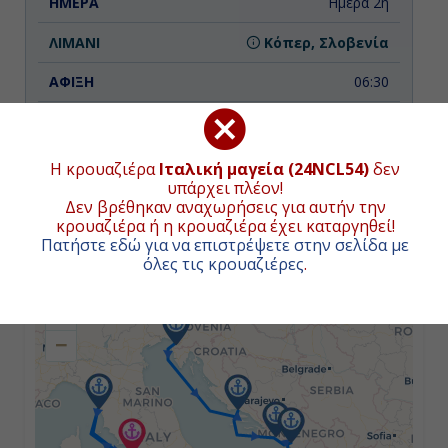
Ημέρα 2η
Κόπερ, Σλοβενία
06:30
18:00
Η κρουαζιέρα
Ιταλική μαγεία (24NCL54)
δεν
υπάρχει πλέον!
Ημέρα 3η
Δεν βρέθηκαν αναχωρήσεις για αυτήν την
κρουαζιέρα ή η κρουαζιέρα έχει καταργηθεί!
Σπλιτ, Κροατία
ΧΑΡΤΗΣ ΚΡΟΥΑΖΙΕΡΑΣ
Πατήστε εδώ για να επιστρέψετε στην σελίδα με
όλες τις κρουαζιέρες
.
11:00
+
21:00
−
Ημέρα 4η
Ντουμπρόβνικ, Κροατία