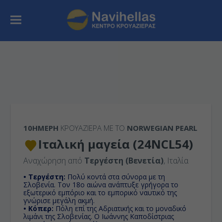
10ΉΜΕΡΗ
ΚΡΟΥΑΖΙΕΡΑ ΜΕ ΤΟ
NORWEGIAN PEARL
Ιταλική μαγεία (24NCL54)
Αναχώρηση από
Τεργέστη (Βενετία)
, Ιταλία
• Τεργέστη:
Πολύ κοντά στα σύνορα με τη
Σλοβενία. Τον 18ο αιώνα ανάπτυξε γρήγορα το
εξωτερικό εμπόριο και το εμπορικό ναυτικό της
γνώρισε μεγάλη ακμή.
• Κόπερ:
Πόλη επί της Αδριατικής και το μοναδικό
λιμάνι της Σλοβενίας. Ο Ιωάννης Καποδίστριας