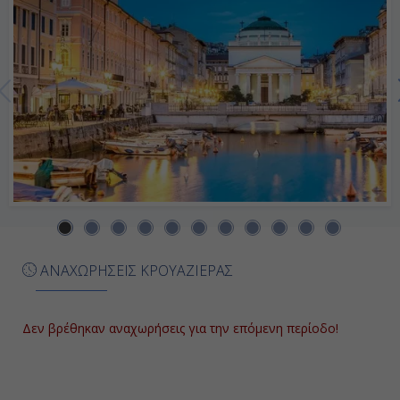
Ημέρα 7η
Κατάκολο (Αρχ. Ολυμπία), Ελλάδα
07:00
16:00
Ημέρα 8η
Μεσσίνα (Σικελία), Ιταλία
ΑΝΑΧΩΡΗΣΕΙΣ ΚΡΟΥΑΖΙΕΡΑΣ
08:00
18:00
Δεν βρέθηκαν αναχωρήσεις για την επόμενη περίοδο!
Ημέρα 9η