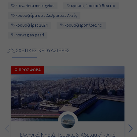
kroyaziera mesogeios
κρουαζιέρα από Βενετία
Αποβίβαση
κρουαζιέρα στις Δαλματικές Ακτές
κρουαζιέρες 2024
κρουαζιερόπλοια ncl
norwegian pearl
ΣΧΕΤΙΚΕΣ ΚΡΟΥΑΖΙΕΡΕΣ
ΠΡΟΣΦΟΡΑ
Ελληνικά Νησιά, Τουρκία & Αδριατική - Από