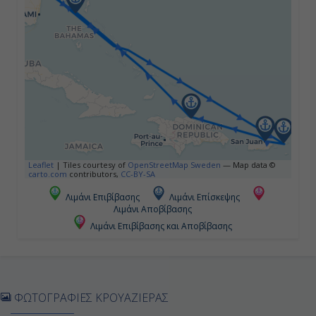
Παρθένοι Νήσοι
12:00
20:00
Ημέρα 5η
Σαν Χουάν, Πουέρτο Ρίκο
Leaflet
|
Tiles courtesy of
OpenStreetMap Sweden
— Map data ©
07:00
carto.com
contributors,
CC-BY-SA
15:00
Λιμάνι Επιβίβασης
Λιμάνι Επίσκεψης
Λιμάνι Αποβίβασης
Λιμάνι Επιβίβασης και Αποβίβασης
Ημέρα 6η
Πουέρτο Πλάτα, Δομινικανή
Δημοκρατία
ΦΩΤΟΓΡΑΦΙΕΣ ΚΡΟΥΑΖΙΕΡΑΣ
07:00