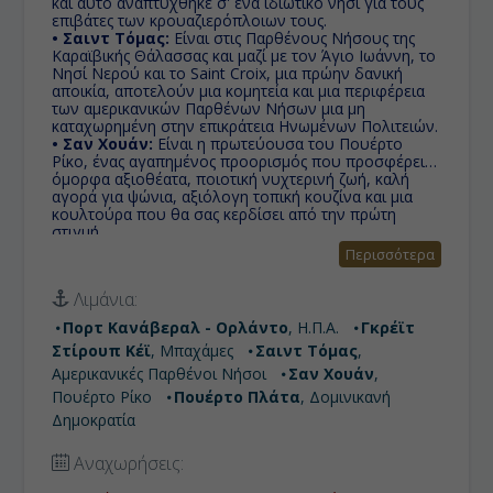
και αυτό αναπτύχθηκε σ' ένα ιδιωτικό νησί για τους
επιβάτες των κρουαζιερόπλοιων τους.
• Σαιντ Τόμας:
Είναι στις Παρθένους Νήσους της
Καραϊβικής Θάλασσας και μαζί με τον Άγιο Ιωάννη, το
Νησί Νερού και το Saint Croix, μια πρώην δανική
αποικία, αποτελούν μια κομητεία και μια περιφέρεια
των αμερικανικών Παρθένων Νήσων μια μη
καταχωρημένη στην επικράτεια Ηνωμένων Πολιτειών.
• Σαν Χουάν:
Είναι η πρωτεύουσα του Πουέρτο
Ρίκο, ένας αγαπημένος προορισμός που προσφέρει
όμορφα αξιοθέατα, ποιοτική νυχτερινή ζωή, καλή
αγορά για ψώνια, αξιόλογη τοπική κουζίνα και μια
κουλτούρα που θα σας κερδίσει από την πρώτη
στιγμή.
• Πουέρτο Πλάτα:
Βρίσκεται βόρεια της Δομινικανής
Περισσότερα
Δημοκρατίας. Είναι η βορειότερη επαρχία της
Δομινικανής Δημοκρατίας και ένα μέρος του βρίσκεται
Λιμάνια:
στους πρόποδες της βόρειας οροσειράς. Είναι τόπος
με συνεχώς αυξανόμενο αριθμό τουριστών, κυρίως
Πορτ Κανάβεραλ - Ορλάντο
, Η.Π.Α.
Γκρέϊτ
χάρη στις καλές του παραλίες.
Στίρουπ Κέϊ
, Μπαχάμες
Σαιντ Τόμας
,
• Πορτ Κανάβεραλ - Ορλάντο:
Είναι ένα από τα
πιο πολυσύχναστα λιμάνια κρουαζιέρας στον κόσμο
Αμερικανικές Παρθένοι Νήσοι
Σαν Χουάν
,
με 4,5 εκατομμύρια επιβάτες κρουαζιερόπλοιων που
Πουέρτο Ρίκο
Πουέρτο Πλάτα
, Δομινικανή
διέρχονται από εκεί.Δέκα πλοία, κατά μέσο όρο,
Δημοκρατία
εισέρχονται στο λιμάνι κάθε μέρα. Αυτό περιλαμβάνει
τα πλοία από διάφορες εταιρείες κρουαζιέρας.
Αναχωρήσεις: