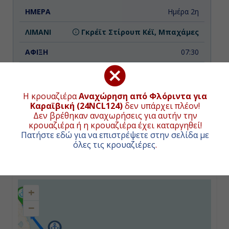
Ημέρα 2η
Γκρέϊτ Στίρουπ Κέϊ, Μπαχάμες
07:30
16:00
Η κρουαζιέρα
Αναχώρηση από Φλόριντα για
Καραϊβική (24NCL124)
δεν υπάρχει πλέον!
Ημέρα 3η
Δεν βρέθηκαν αναχωρήσεις για αυτήν την
κρουαζιέρα ή η κρουαζιέρα έχει καταργηθεί!
Εν Πλω
ΧΑΡΤΗΣ ΚΡΟΥΑΖΙΕΡΑΣ
Πατήστε εδώ για να επιστρέψετε στην σελίδα με
όλες τις κρουαζιέρες
.
-
Συνολική απόσταση κρουαζιέρας:
2184
ναυτικά μίλια
(4045χλμ.)
-
+
−
Ημέρα 4η
Σαιντ Τόμας, Αμερικανικές