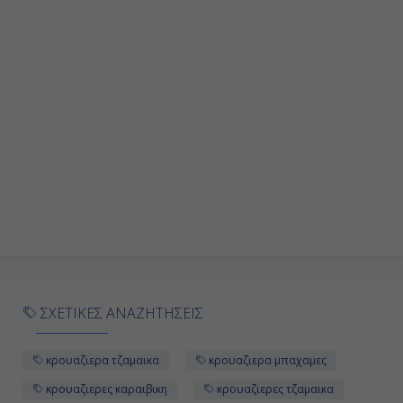
ΣΧΕΤΙΚΕΣ ΑΝΑΖΗΤΗΣΕΙΣ
κρουαζιερα τζαμαικα
κρουαζιερα μπαχαμες
κρουαζιερες καραιβικη
κρουαζιερες τζαμαικα