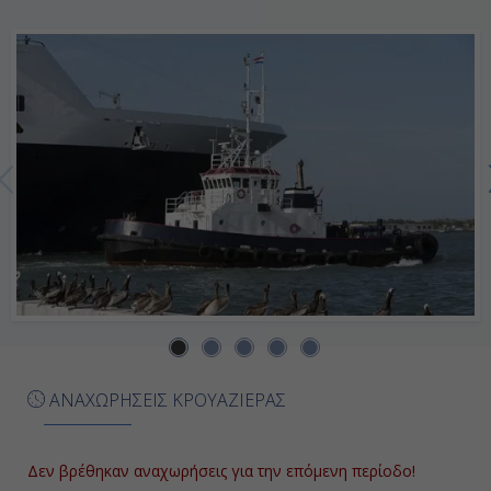
15:00
Ημέρα 7η
Εν Πλω
-
-
Ημέρα 8η
Πορτ Κανάβεραλ - Ορλάντο, Η.Π.Α.
ΑΝΑΧΩΡΗΣΕΙΣ ΚΡΟΥΑΖΙΕΡΑΣ
07:00
Αποβίβαση
Δεν βρέθηκαν αναχωρήσεις για την επόμενη περίοδο!