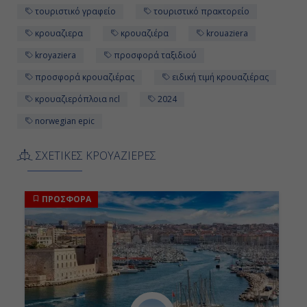
τουριστικό γραφείο
τουριστικό πρακτορείο
κρουαζιερα
κρουαζιέρα
krouaziera
kroyaziera
προσφορά ταξιδιού
προσφορά κρουαζιέρας
ειδική τιμή κρουαζιέρας
κρουαζιερόπλοια ncl
2024
norwegian epic
ΣΧΕΤΙΚΕΣ ΚΡΟΥΑΖΙΕΡΕΣ
ΠΡΟΣΦΟΡΑ