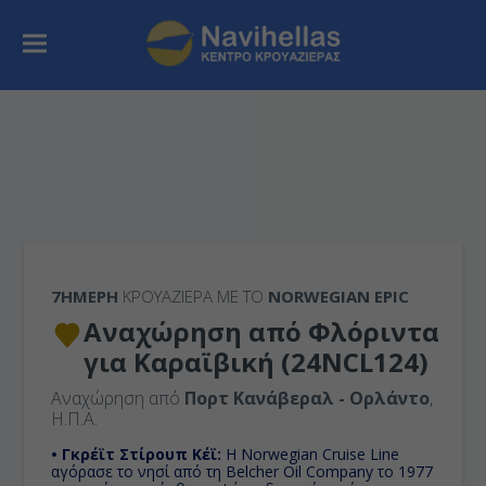
7ΉΜΕΡΗ
ΚΡΟΥΑΖΙΕΡΑ ΜΕ ΤΟ
NORWEGIAN EPIC
Αναχώρηση από Φλόριντα
για Καραϊβική (24NCL124)
Αναχώρηση από
Πορτ Κανάβεραλ - Ορλάντο
,
Η.Π.Α.
• Γκρέϊτ Στίρουπ Κέϊ:
Η Norwegian Cruise Line
αγόρασε το νησί από τη Belcher Oil Company το 1977