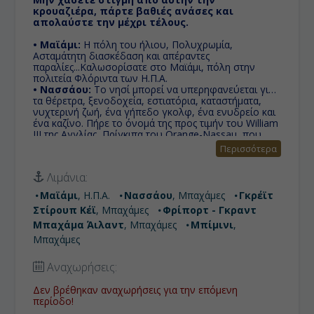
κρουαζιέρα, πάρτε βαθιές ανάσες και
απολαύστε την μέχρι τέλους.
• Μαϊάμι:
Η πόλη του ήλιου, Πολυχρωμία,
Ασταμάτητη διασκέδαση και απέραντες
παραλίες...Καλωσορίσατε στο Μαϊάμι, πόλη στην
πολιτεία Φλόριντα των Η.Π.Α.
• Νασσάου:
Το νησί μπορεί να υπερηφανεύεται για
τα θέρετρα, ξενοδοχεία, εστιατόρια, καταστήματα,
νυχτερινή ζωή, ένα γήπεδο γκολφ, ένα ενυδρείο και
ένα καζίνο. Πήρε το όνομά της προς τιμήν του William
III της Αγγλίας, Πρίγκιπα του Orange-Nassau, που
πήρε το όνομά του από το Nassau της Γερμανίας.
Περισσότερα
• Γκρέϊτ Στίρουπ Κέϊ:
Η Norwegian Cruise Line
αγόρασε το νησί από τη Belcher Oil Company το 1977
Λιμάνια:
και αυτό αναπτύχθηκε σ' ένα ιδιωτικό νησί για τους
επιβάτες των κρουαζιερόπλοιων τους.
Μαϊάμι
, Η.Π.Α.
Νασσάου
, Μπαχάμες
Γκρέϊτ
• Φρίπορτ - Γκραντ Μπαχάμα Άιλαντ:
Οι
Στίρουπ Κέϊ
, Μπαχάμες
Φρίπορτ - Γκραντ
Μπαχάμες είναι ένα νησιωτικό σύμπλεγμα 700
περίπου νησιών στο δυτικό Ατλαντικό, στο
Μπαχάμα Άιλαντ
, Μπαχάμες
Μπίμινι
,
Αρχιπέλαγος Λουκάγιαν ή Αρχιπέλαγος των
Μπαχάμες
Μπαχάμας όπως λέγεται και περιλαμβάνει τις
Μπαχάμες και τα νησιά Τερκσ και Κάϊκος από τα
Αναχωρήσεις:
οποία κατοικούνται περίπου τα 35.
• Μπίμινι:
Το Bimini είναι η δυτικότερη συνοικία
Δεν βρέθηκαν αναχωρήσεις για την επόμενη
των Μπαχάμες και περιλαμβάνει μια αλυσίδα νησιών
περίοδο!
που βρίσκεται περίπου 80 χιλιόμετρα ανατολικά του
Μαϊάμι. Το Bimini είναι το πλησιέστερο σημείο στις