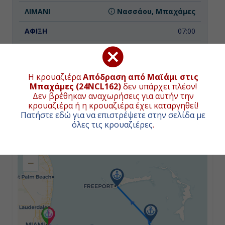
Νασσάου, Μπαχάμες
07:00
17:00
Η κρουαζιέρα
Απόδραση από Μαϊάμι στις
Μπαχάμες (24NCL162)
δεν υπάρχει πλέον!
Ημέρα 3η
Δεν βρέθηκαν αναχωρήσεις για αυτήν την
κρουαζιέρα ή η κρουαζιέρα έχει καταργηθεί!
Γκρέϊτ Στίρουπ Κέϊ, Μπαχάμες
ΧΑΡΤΗΣ ΚΡΟΥΑΖΙΕΡΑΣ
Πατήστε εδώ για να επιστρέψετε στην σελίδα με
όλες τις κρουαζιέρες
.
07:00
+
17:00
−
Ημέρα 4η
Φρίπορτ - Γκραντ Μπαχάμα
Άιλαντ, Μπαχάμες