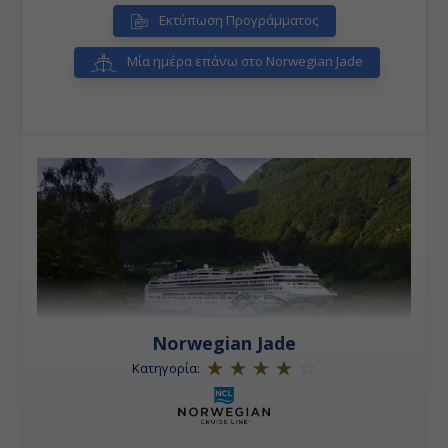
Μπαχάμες στην ηπειρωτική χώρα των Ηνωμένων
Εκτύπωση Προγράμματος
Πολιτειών και περίπου 210 χλμ δυτικά-βορειοδυτικά
του Νασάου.
Μία ημέρα επάνω στο Norwegian Jade
Norwegian Jade
Κατηγορία: