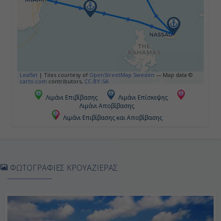
07:00
17:00
Ημέρα 5η
Leaflet
|
Tiles courtesy of
OpenStreetMap Sweden
— Map data ©
Μπίμινι, Μπαχάμες
carto.com
contributors,
CC-BY-SA
Λιμάνι Επιβίβασης
Λιμάνι Επίσκεψης
07:00
Λιμάνι Αποβίβασης
17:00
Λιμάνι Επιβίβασης και Αποβίβασης
Ημέρα 6η
ΦΩΤΟΓΡΑΦΙΕΣ ΚΡΟΥΑΖΙΕΡΑΣ
Μαϊάμι, Η.Π.Α.
07:00
Αποβίβαση