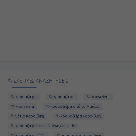
ΣΧΕΤΙΚΕΣ ΑΝΑΖΗΤΗΣΕΙΣ
κρουαζιέρα
κρουαζιερα
kroyaziera
krouaziera
κρουαζιέρα από το Μαϊάμι
νότια Καραϊβική
κρουαζιέρα Καραϊβική
κρουαζιέρα με το Norwegian Jade
κρουαζιερα NCL
κρουαζιέρα καραιβική