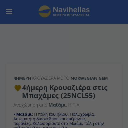
4ΉΜΕΡΗ
ΚΡΟΥΑΖΙΕΡΑ ΜΕ ΤΟ
NORWEGIAN GEM
4ήμερη Κρουαζιέρα στις
Μπαχάμες (25NCL55)
Αναχώρηση από
Μαϊάμι
, Η.Π.Α.
• Μαϊάμι:
Η πόλη του ήλιου, Πολυχρωμία,
Ασταμάτητη διασκέδαση και απέραντες
παραλίες...Καλωσορίσατε στο Μαϊάμι, πόλη στην
πολιτεία Φλόριντα των Η.Π.Α.