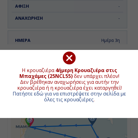
-
-
Ημέρα 3η
Νασσάου, Μπαχάμες
ΧΑΡΤΗΣ ΚΡΟΥΑΖΙΕΡΑΣ
08:00
Συνολική απόσταση κρουαζιέρας:
315
ναυτικά μίλια
Η κρουαζιέρα
4ήμερη Κρουαζιέρα στις
(584χλμ.)
Μπαχάμες (25NCL55)
δεν υπάρχει πλέον!
17:00
Δεν βρέθηκαν αναχωρήσεις για αυτήν την
κρουαζιέρα ή η κρουαζιέρα έχει καταργηθεί!
+
Πατήστε εδώ για να επιστρέψετε στην σελίδα με
−
Ημέρα 4η
όλες τις κρουαζιέρες
.
Γκρέϊτ Στίρουπ Κέϊ, Μπαχάμες
08:00
17:00