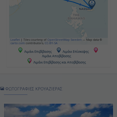
Ημέρα 5η
Μαϊάμι, Η.Π.Α.
07:00
Leaflet
|
Tiles courtesy of
OpenStreetMap Sweden
— Map data ©
carto.com
contributors,
CC-BY-SA
Αποβίβαση
Λιμάνι Επιβίβασης
Λιμάνι Επίσκεψης
Λιμάνι Αποβίβασης
Λιμάνι Επιβίβασης και Αποβίβασης
ΦΩΤΟΓΡΑΦΙΕΣ ΚΡΟΥΑΖΙΕΡΑΣ