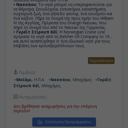
• Νασσάου:
Το νησί μπορεί να υπερηφανεύεται για
τα θέρετρα, ξενοδοχεία, εστιατόρια, καταστήματα,
νυχτερινή ζωή, ένα γήπεδο γκολφ, ένα ενυδρείο και
ένα καζίνο. Πήρε το όνομά της προς τιμήν του William
III της Αγγλίας, Πρίγκιπα του Orange-Nassau, που
πήρε το όνομά του από το Nassau της Γερμανίας.
• Γκρέϊτ Στίρουπ Κέϊ:
Η Norwegian Cruise Line
αγόρασε το νησί από τη Belcher Oil Company το 1977
και αυτό αναπτύχθηκε σ' ένα ιδιωτικό νησί για τους
επιβάτες των κρουαζιερόπλοιων τους.
Περισσότερα
Λιμάνια:
Μαϊάμι
, Η.Π.Α.
Νασσάου
, Μπαχάμες
Γκρέϊτ
Στίρουπ Κέϊ
, Μπαχάμες
Αναχωρήσεις:
Δεν βρέθηκαν αναχωρήσεις για την επόμενη
περίοδο!
Εκτύπωση Προγράμματος