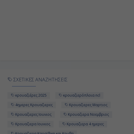
ΣΧΕΤΙΚΕΣ ΑΝΑΖΗΤΗΣΕΙΣ
κρουαζιέρες 2025
κρουαζιερόπλοια ncl
4ημερες Κρουαζιερες
Κρουαζιερες Μαρτιος
Κρουαζιερες Ιουνιος
Κρουαζιερα Νοεμβριος
Κρουαζιερα Ιουνιος
Κρουαζιερα 4 ημερες
Κρουαζιερα Καραϊβικη και Κουβα