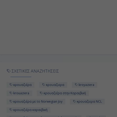
Ημέρα 9η
Εν Πλω
-
-
Ημέρα 10η
Εν Πλω
ΣΧΕΤΙΚΕΣ ΑΝΑΖΗΤΗΣΕΙΣ
-
κρουαζιέρα
κρουαζιερα
kroyaziera
-
krouaziera
κρουαζιέρα στην Καραιβική
κρουαζιέρα με το Norwegian Joy
κρουαζιερα NCL
Ημέρα 11η
κρουαζιέρα καραιβική