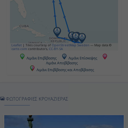
22:00
Ημέρα 5η
Φίλιπσμπουργκ, Άγιος Μαρτίνος
Leaflet
|
Tiles courtesy of
OpenStreetMap Sweden
— Map data ©
(Γαλλία)
carto.com
contributors,
CC-BY-SA
Λιμάνι Επιβίβασης
Λιμάνι Επίσκεψης
10:00
Λιμάνι Αποβίβασης
19:00
Λιμάνι Επιβίβασης και Αποβίβασης
Ημέρα 6η
ΦΩΤΟΓΡΑΦΙΕΣ ΚΡΟΥΑΖΙΕΡΑΣ
Σαιντ Τόμας, Αμερικανικές
Παρθένοι Νήσοι
07:00