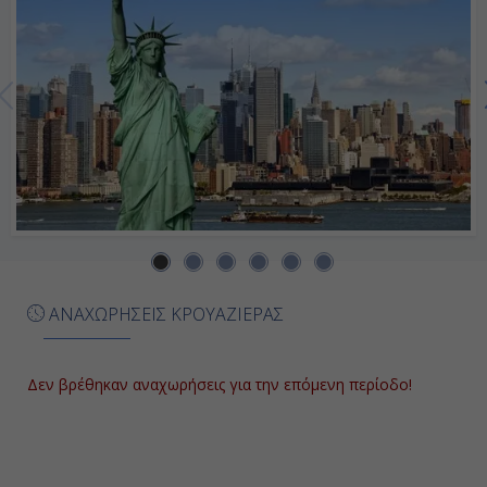
16:00
Ημέρα 7η
Τορτόλα, Βρετανικές Παρθένοι
Νήσοι
07:00
13:30
Ημέρα 8η
ΑΝΑΧΩΡΗΣΕΙΣ ΚΡΟΥΑΖΙΕΡΑΣ
Πουέρτο Πλάτα, Δομινικανή
Δημοκρατία
Δεν βρέθηκαν αναχωρήσεις για την επόμενη περίοδο!
09:00
15:00