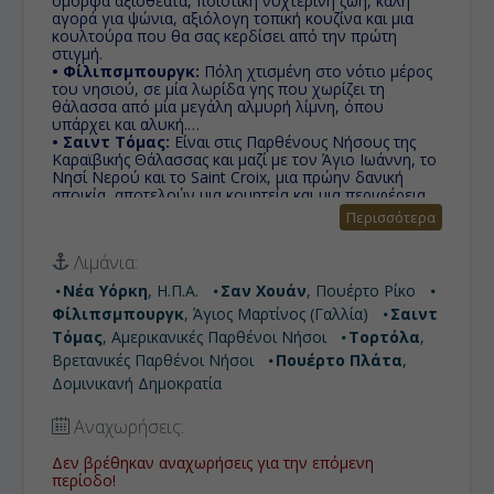
όμορφα αξιοθέατα, ποιοτική νυχτερινή ζωή, καλή
αγορά για ψώνια, αξιόλογη τοπική κουζίνα και μια
κουλτούρα που θα σας κερδίσει από την πρώτη
στιγμή.
• Φίλιπσμπουργκ:
Πόλη χτισμένη στο νότιο μέρος
του νησιού, σε μία λωρίδα γης που χωρίζει τη
θάλασσα από μία μεγάλη αλμυρή λίμνη, όπου
υπάρχει και αλυκή.
• Σαιντ Τόμας:
Είναι στις Παρθένους Νήσους της
Καραϊβικής Θάλασσας και μαζί με τον Άγιο Ιωάννη, το
Νησί Νερού και το Saint Croix, μια πρώην δανική
αποικία, αποτελούν μια κομητεία και μια περιφέρεια
των αμερικανικών Παρθένων Νήσων μια μη
Περισσότερα
καταχωρημένη στην επικράτεια Ηνωμένων Πολιτειών.
• Τορτόλα:
Το μεγαλύτερο και πιο
Λιμάνια:
πυκνοκατοικημένη από τις Βρετανικές Παρθένες
Νήσους. Τοπική παράδοση αφηγείται οτι ο
Νέα Υόρκη
, Η.Π.Α.
Σαν Χουάν
, Πουέρτο Ρίκο
Χριστόφορος Κολόμβος ονόμασε το νησί Tortola,
Φίλιπσμπουργκ
, Άγιος Μαρτίνος (Γαλλία)
Σαιντ
που σημαίνει «τρυγόνι» στα ισπανικά.
• Πουέρτο Πλάτα:
Βρίσκεται βόρεια της Δομινικανής
Τόμας
, Αμερικανικές Παρθένοι Νήσοι
Τορτόλα
,
Δημοκρατίας. Είναι η βορειότερη επαρχία της
Βρετανικές Παρθένοι Νήσοι
Πουέρτο Πλάτα
,
Δομινικανής Δημοκρατίας και ένα μέρος του βρίσκεται
Δομινικανή Δημοκρατία
στους πρόποδες της βόρειας οροσειράς. Είναι τόπος
με συνεχώς αυξανόμενο αριθμό τουριστών, κυρίως
χάρη στις καλές του παραλίες.
Αναχωρήσεις:
Δεν βρέθηκαν αναχωρήσεις για την επόμενη
περίοδο!