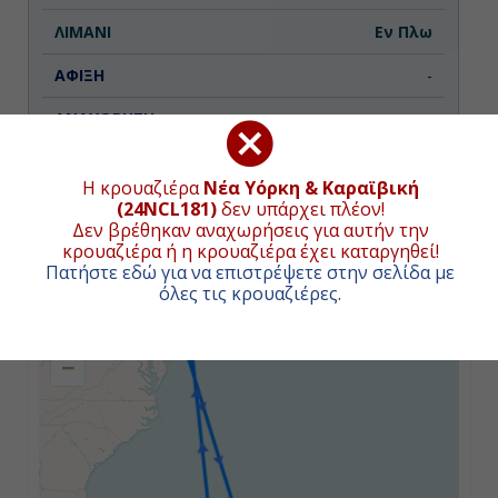
Εν Πλω
-
-
Η κρουαζιέρα
Νέα Υόρκη & Καραϊβική
Ημέρα 3η
(24NCL181)
δεν υπάρχει πλέον!
Δεν βρέθηκαν αναχωρήσεις για αυτήν την
Εν Πλω
ΧΑΡΤΗΣ ΚΡΟΥΑΖΙΕΡΑΣ
κρουαζιέρα ή η κρουαζιέρα έχει καταργηθεί!
Πατήστε εδώ για να επιστρέψετε στην σελίδα με
-
όλες τις κρουαζιέρες
.
+
-
−
Ημέρα 4η
Σαν Χουάν, Πουέρτο Ρίκο
15:30