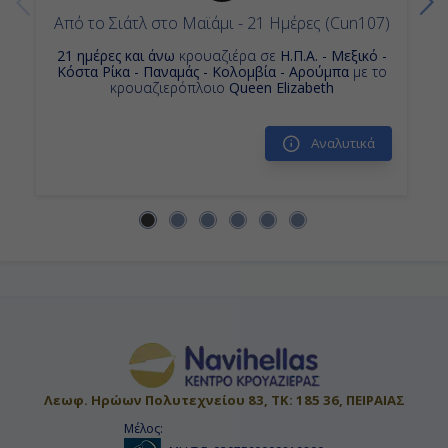
10:00
Από το Σιάτλ στο Μαϊάμι - 21 Ημέρες (Cun107)
18:00
21 ημέρες και άνω
κρουαζιέρα σε
Η.Π.Α. - Μεξικό -
Κόστα Ρίκα - Παναμάς - Κολομβία - Αρούμπα
με το
κρουαζιερόπλοιο
Queen Elizabeth
Ημέρα 14η
Αναλυτικά
Εν Πλω
-
-
Ημέρα 15η
Τζώρτζ Τάουν, Κέιμαν Νήσοι
07:00
Λεωφ. Ηρώων Πολυτεχνείου 83, ΤΚ: 185 36, ΠΕΙΡΑΙΑΣ
17:00
Μέλος: