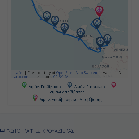
Πουέρτο Βαλάρτα, Μεξικό
12:00
21:00
Ημέρα 5h
Εν Πλω
Leaflet
|
Tiles courtesy of
OpenStreetMap Sweden
— Map data ©
carto.com
contributors,
CC-BY-SA
-
Λιμάνι Επιβίβασης
Λιμάνι Επίσκεψης
Λιμάνι Αποβίβασης
-
Λιμάνι Επιβίβασης και Αποβίβασης
Ημέρα 6η
Ακαπούλκο, Μεξικό
ΦΩΤΟΓΡΑΦΙΕΣ ΚΡΟΥΑΖΙΕΡΑΣ