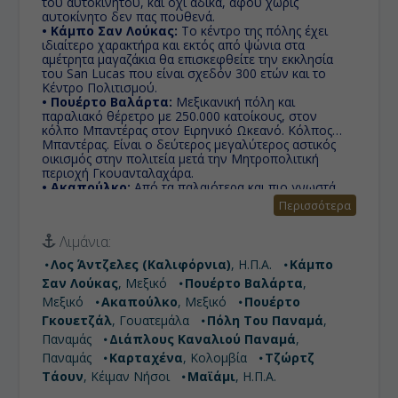
του αυτοκινήτου, και όχι άδικα, αφού χωρίς
αυτοκίνητο δεν πας πουθενά.
• Κάμπο Σαν Λούκας:
Το κέντρο της πόλης έχει
ιδιαίτερο χαρακτήρα και εκτός από ψώνια στα
αμέτρητα μαγαζάκια θα επισκεφθείτε την εκκλησία
του San Lucas που είναι σχεδόν 300 ετών και το
Κέντρο Πολιτισμού.
• Πουέρτο Βαλάρτα:
Μεξικανική πόλη και
παραλιακό θέρετρο με 250.000 κατοίκους, στον
κόλπο Μπαντέρας στον Ειρηνικό Ωκεανό. Κόλπος
Μπαντέρας. Είναι ο δεύτερος μεγαλύτερος αστικός
οικισμός στην πολιτεία μετά την Μητροπολιτική
περιοχή Γκουανταλαχάρα.
• Ακαπούλκο:
Aπό τα παλαιότερα και πιο γνωστά
θέρετρα του Μεξικού, ήρθε στο προσκήνιο στη
Περισσότερα
δεκαετία του 1950 ως απόδραση για σταρ του
Χόλιγουντ και εκατομμυριούχoυς.
Λιμάνια:
• Πουέρτο Γκουετζάλ:
To Puerto Quetzal είναι το
μεγαλύτερο λιμάνι της Γουατεμάλας στον Ειρηνικό
Λος Άντζελες (Καλιφόρνια)
, Η.Π.Α.
Κάμπο
Ωκεανό. Είναι σημαντικό τόσο για την κυκλοφορία
Σαν Λούκας
, Μεξικό
Πουέρτο Βαλάρτα
,
εμπορευμάτων και ως σημείο προσέγγισης για τα
κρουαζιερόπλοια.
Μεξικό
Ακαπούλκο
, Μεξικό
Πουέρτο
• Πόλη Του Παναμά:
Η Πόλη του Παναμά είναι η
Γκουετζάλ
, Γουατεμάλα
Πόλη Του Παναμά
,
πρωτεύουσα και μεγαλύτερη πόλη του Παναμά. Ο
Παναμάς
Διάπλους Καναλιού Παναμά
,
πληθυσμός της πόλης είναι 880.691 ενώ η
μητροπολιτική περιοχή έχει 1.272.672 κατοίκους. Η
Παναμάς
Καρταχένα
, Κολομβία
Τζώρτζ
πόλη είναι στην Διώρυγα του Παναμά από την
Τάουν
, Κέιμαν Νήσοι
Μαϊάμι
, Η.Π.Α.
πλευρά του Ειρηνικού Ωκεανού.