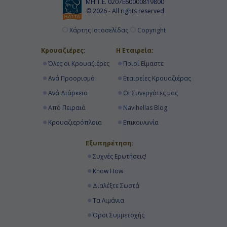
ΜΗ.Τ.Ε. 0207Ε60000819800
© 2026 - All rights reserved
Ημέρα 16η
Χάρτης Ιστοσελίδας
Copyright
Εν Πλω
Κρουαζιέρες:
Η Εταιρεία:
Όλες οι Κρουαζιέρες
Ποιοί Είμαστε
-
Ανά Προορισμό
Εταιρείες Κρουαζιέρας
-
Ανά Διάρκεια
Οι Συνεργάτες μας
Από Πειραιά
Navihellas Blog
Κρουαζιερόπλοια
Επικοινωνία
Ημέρα 17η
Μαϊάμι, Η.Π.Α.
Εξυπηρέτηση:
Συχνές Ερωτήσεις!
07:00
Know How
Αποβίβαση
Διαλέξτε Σωστά
Τα Λιμάνια
Όροι Συμμετοχής