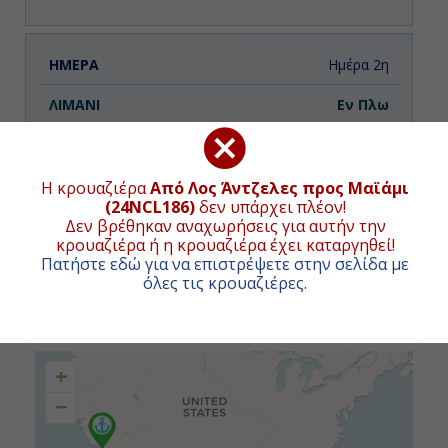
Ημέρα 2η
Εν Πλω
-
-
Η κρουαζιέρα
Από Λος Άντζελες προς Μαϊάμι
(24NCL186)
δεν υπάρχει πλέον!
Δεν βρέθηκαν αναχωρήσεις για αυτήν την
κρουαζιέρα ή η κρουαζιέρα έχει καταργηθεί!
Ημέρα 3η
Πατήστε εδώ για να επιστρέψετε στην σελίδα με
όλες τις κρουαζιέρες
.
Κάμπο Σαν Λούκας, Μεξικό
ΧΑΡΤΗΣ ΚΡΟΥΑΖΙΕΡΑΣ
11:00
+
19:00
−
Ημέρα 4η