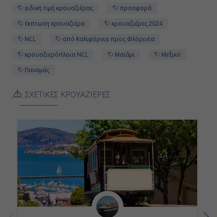
ειδική τιμή κρουαζιέρας
προσφορά
Πόλη Του Παναμά, Παναμάς
έκπτωση κρουαζιέρα
κρουαζιέρες 2024
-
NCL
από Καλιφόρνια προς Φλόριντα
22:00
κρουαζιερόπλοια NCL
Μαϊάμι
Μεξικό
Παναμάς
Ημέρα 12η
ΣΧΕΤΙΚΕΣ ΚΡΟΥΑΖΙΕΡΕΣ
Διάπλους Καναλιού Παναμά,
Παναμάς
-
-
Ημέρα 13η
Καρταχένα, Κολομβία