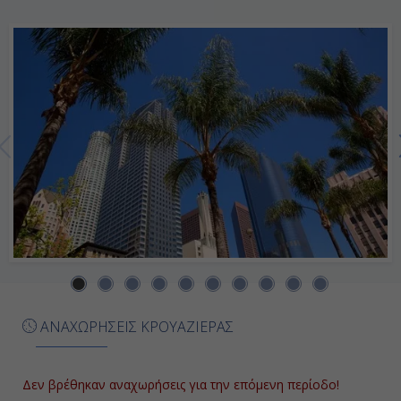
09:00
18:00
Ημέρα 7η
Εν Πλω
-
-
Ημέρα 8η
Πουέρτο Γκουετζάλ, Γουατεμάλα
ΑΝΑΧΩΡΗΣΕΙΣ ΚΡΟΥΑΖΙΕΡΑΣ
07:00
17:00
Δεν βρέθηκαν αναχωρήσεις για την επόμενη περίοδο!