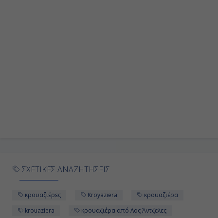
Ημέρα 9η
Εν Πλω
-
-
Ημέρα 10η
Πόλη Του Παναμά, Παναμάς
18:00
ΣΧΕΤΙΚΕΣ ΑΝΑΖΗΤΗΣΕΙΣ
Διακτέρευση
κρουαζιέρες
Kroyaziera
κρουαζιέρα
Ημέρα 11η
krouaziera
κρουαζιέρα από Λος Άντζελες