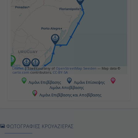
Πούντα, Ουρουγουάη
06:30
16:00
Ημέρα 5η
Ρίο Γκράντε Ντο Σουλ, Βραζιλία
Leaflet
|
Tiles courtesy of
OpenStreetMap Sweden
— Map data ©
carto.com
contributors,
CC-BY-SA
08:00
Λιμάνι Επιβίβασης
Λιμάνι Επίσκεψης
Λιμάνι Αποβίβασης
15:00
Λιμάνι Επιβίβασης και Αποβίβασης
Ημέρα 6η
Πόρτο Μπέλο, Βραζιλία
ΦΩΤΟΓΡΑΦΙΕΣ ΚΡΟΥΑΖΙΕΡΑΣ
12:00