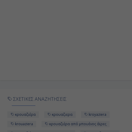
Ημέρα 9η
Ισλα Γκράντε, Βραζιλία
08:00
20:00
Ημέρα 10η
Μπούζιος, Βραζιλία
08:00
ΣΧΕΤΙΚΕΣ ΑΝΑΖΗΤΗΣΕΙΣ
20:00
κρουαζιέρα
κρουαζιερα
kroyaziera
Ημέρα 11η
krouaziera
κρουαζιέρα από μπουένος άϊρες