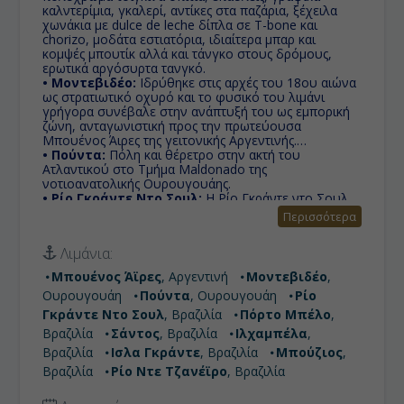
καλντερίμια, γκαλερί, αντίκες στα παζάρια, ξέχειλα
χωνάκια με dulce de leche δίπλα σε T-bone και
chorizo, μοδάτα εστιατόρια, ιδιαίτερα μπαρ και
κομψές μπουτίκ αλλά και τάνγκο στους δρόμους,
ερωτικά αργόσυρτα τανγκό.
• Μοντεβιδέο:
Ιδρύθηκε στις αρχές του 18ου αιώνα
ως στρατιωτικό οχυρό και το φυσικό του λιμάνι
γρήγορα συνέβαλε στην ανάπτυξή του ως εμπορική
ζώνη, ανταγωνιστική προς την πρωτεύουσα
Μπουένος Άιρες της γειτονικής Αργεντινής.
• Πούντα:
Πόλη και θέρετρο στην ακτή του
Ατλαντικού στο Τμήμα Maldonado της
νοτιοανατολικής Ουρουγουάης.
• Ρίο Γκράντε Ντο Σουλ:
Η Ρίο Γκράντε ντο Σουλ
είναι η νοτιότερη πολιτεία της Βραζιλίας, που
Περισσότερα
βρίσκεται στη Νότια Περιοχή της. Πρωτεύουσα της
πολιτείας είναι το Πόρτο Αλέγκρε. Στα βόρεια
Λιμάνια:
συνορεύει με την πολιτεία Σάντα Καταρίνα, νότια με
την Ουρουγουάη και δυτικά με την Αργεντινή.
Μπουένος Άϊρες
, Αργεντινή
Μοντεβιδέο
,
• Πόρτο Μπέλο:
To Πόρτο Μπέλο - Porto Belo είναι
Ουρουγουάη
Πούντα
, Ουρουγουάη
Ρίο
πόλη, λιμάνι και δήμος στην πολιτεία της Santa
Catarina στη νότια περιοχή της Βραζιλίας.
Γκράντε Ντο Σουλ
, Βραζιλία
Πόρτο Μπέλο
,
• Σάντος:
Το εμπόριο του καφέ είναι πολύ
Βραζιλία
Σάντος
, Βραζιλία
Ιλχαμπέλα
,
σημαντικό για την πόλη και μπορείτε να το
Βραζιλία
Ισλα Γκράντε
, Βραζιλία
Μπούζιος
,
διαπιστώσετε στο μουσείο του καφέ αλλά και από το
άγαλμα 12 μέτρων αφιερωμένο στους εργάτες που
Βραζιλία
Ρίο Ντε Τζανέϊρο
, Βραζιλία
μετέφεραν τόνους καφέ καθημερινά.
• Ιλχαμπέλα:
Στα πορτογαλικά σημαίνει όμορφο