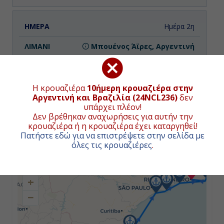
Ημέρα 2η
Μπουένος Άϊρες, Αργεντινή
-
18:45
Η κρουαζιέρα
10ήμερη κρουαζιέρα στην
Αργεντινή και Βραζιλία (24NCL236)
δεν
υπάρχει πλέον!
Δεν βρέθηκαν αναχωρήσεις για αυτήν την
Ημέρα 3η
κρουαζιέρα ή η κρουαζιέρα έχει καταργηθεί!
Πατήστε εδώ για να επιστρέψετε στην σελίδα με
Μοντεβιδέο, Ουρουγουάη
ΧΑΡΤΗΣ ΚΡΟΥΑΖΙΕΡΑΣ
όλες τις κρουαζιέρες
.
07:00
+
20:00
−
Ημέρα 4η