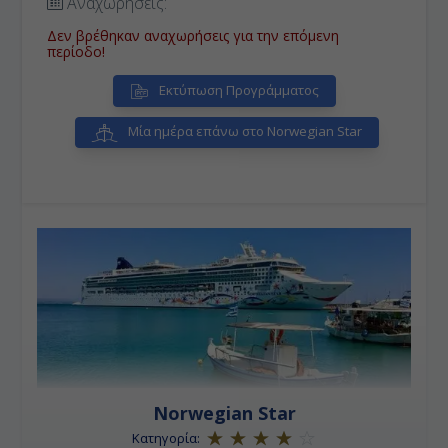
Αναχωρήσεις:
νησί, είναι το μεγαλύτερο νησί του ομώνυμου
αρχιπέλαγος και πόλη που βρίσκεται στον Ατλαντικό
Δεν βρέθηκαν αναχωρήσεις για την επόμενη
Ωκεανό 4 μίλια ανοικτά των ακτών του Σάο Πάολο
περίοδο!
στη Βραζιλία.
• Ισλα Γκράντε:
To Isla Grande είναι ένα μικρό νησί
Εκτύπωση Προγράμματος
στην περιοχή Portobelo, επαρχία Colón, Παναμά, έξω
από την ακτή της Καραϊβικής. Οι περισσότεροι από
τους ανθρώπους που βρίσκονται στην πόλη είναι
Μία ημέρα επάνω στο Norwegian Star
αφρικανικής καταγωγής και εντοπίζονται πίσω σε
μαύρους αφρικανούς σκλάβους και αυτούς που είναι
γνωστοί ως Cimarrones.
• Μπούζιος:
Αρχικά εγκαταστάθηκαν εκεί πειρατές
και δουλέμποροι, και από ένα γραφικό ψαροχώρι,
εκλέγεται σήμερα ως ένα από τις 10 πιο όμορφες
περιοχές του κόσμου, γνωστή για το μοναδικό
συνδυασμό της ρουστίκ γοητείας της αρχιτεκτονικής
αρμονίας και της απίστευτης ομορφιάς.
• Ρίο Ντε Τζανέϊρο:
O 'Ποταμός του Ιανουαρίου'
πόλη διάσημη για τη φυσική θέση της, τους
εορτασμούς καρναβαλιού, τη σάμπα και άλλα είδη
μουσικής, παραλίες όπως οι Κοπακαμπάνα, Ιπανέμα
και Λεμπλόν, τους πεζόδρομους με τα μαυρόασπρα
μωσαϊκά, και το χαλαρό τρόπο ζωής τον κατοίκων.
Norwegian Star
Κατηγορία: