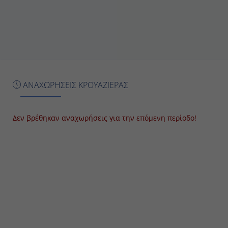
5:00 ΜM
Ημέρα 7
Casablanca (Marrakech), Morocco
ΑΝΑΧΩΡΗΣΕΙΣ ΚΡΟΥΑΖΙΕΡΑΣ
6:00 ΠM
7:00 ΜM
Δεν βρέθηκαν αναχωρήσεις για την επόμενη περίοδο!
Ημέρα 8
At Sea
-
-