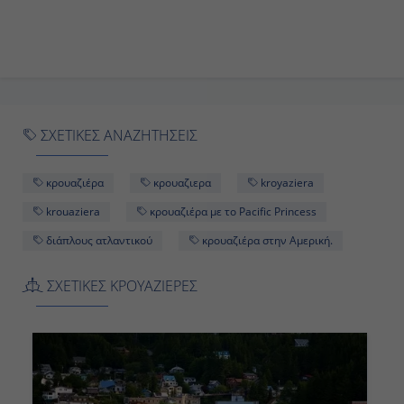
Ημέρα 9
At Sea
ΣΧΕΤΙΚΕΣ ΑΝΑΖΗΤΗΣΕΙΣ
κρουαζιέρα
κρουαζιερα
kroyaziera
Ημέρα 10
krouaziera
κρουαζιέρα με το Pacific Princess
διάπλους ατλαντικού
κρουαζιέρα στην Αμερική.
Azores Islands , Portugal
7:00 ΠM
ΣΧΕΤΙΚΕΣ ΚΡΟΥΑΖΙΕΡΕΣ
2:00 ΜM
Ημέρα 11