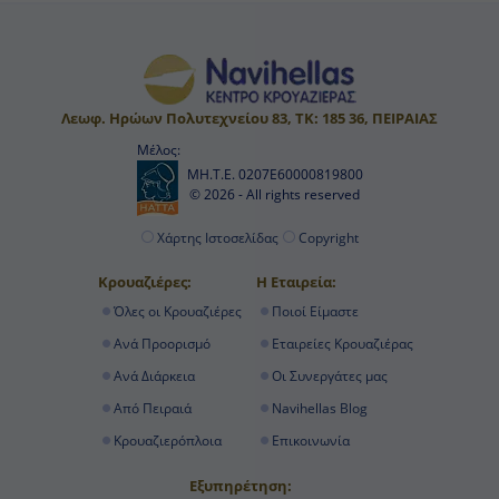
-
Ημέρα 14
Λεωφ. Ηρώων Πολυτεχνείου 83, ΤΚ: 185 36, ΠΕΙΡΑΙΑΣ
Μέλος:
At Sea
ΜΗ.Τ.Ε. 0207Ε60000819800
© 2026 - All rights reserved
-
Χάρτης Ιστοσελίδας
Copyright
-
Κρουαζιέρες:
Η Εταιρεία:
Όλες οι Κρουαζιέρες
Ποιοί Είμαστε
Ημέρα 15
Ανά Προορισμό
Εταιρείες Κρουαζιέρας
Hamilton, Bermuda
Ανά Διάρκεια
Οι Συνεργάτες μας
9:00 ΠM
Από Πειραιά
Navihellas Blog
Κρουαζιερόπλοια
Επικοινωνία
5:00 ΜM
Εξυπηρέτηση: