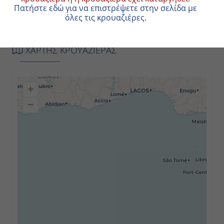
Πατήστε εδώ για να επιστρέψετε στην σελίδα με
όλες τις κρουαζιέρες
.
Ημέρα 2
Florence/Pisa (Livorno), Italy
ΧΑΡΤΗΣ ΚΡΟΥΑΖΙΕΡΑΣ
7:00 ΠM
+
7:00 ΜM
−
Ημέρα 3
Monte Carlo, Monaco
7:00 ΠM
4:00 ΜM
Ημέρα 4