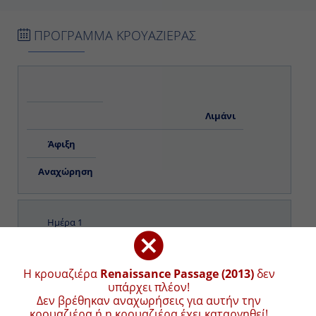
ΠΡΟΓΡΑΜΜΑ ΚΡΟΥΑΖΙΕΡΑΣ
Λιμάνι
Άφιξη
Αναχώρηση
Ημέρα 1
Rome (Civitavecchia), Italy
Η κρουαζιέρα
Renaissance Passage (2013)
δεν
-
υπάρχει πλέον!
Δεν βρέθηκαν αναχωρήσεις για αυτήν την
6:00 ΜM
κρουαζιέρα ή η κρουαζιέρα έχει καταργηθεί!