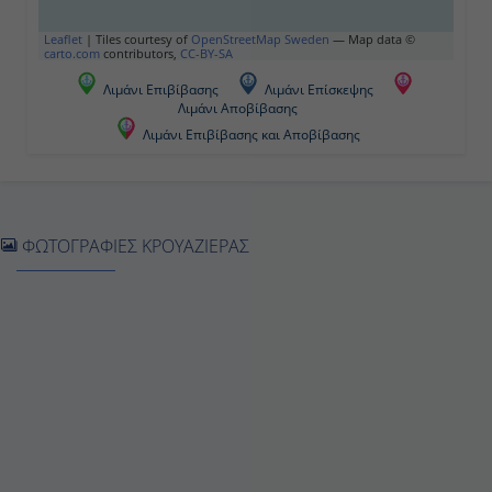
Barcelona, Spain
Leaflet
|
Tiles courtesy of
OpenStreetMap Sweden
— Map data ©
carto.com
contributors,
CC-BY-SA
10:00 ΠM
Λιμάνι Επιβίβασης
Λιμάνι Επίσκεψης
Λιμάνι Αποβίβασης
8:00 ΜM
Λιμάνι Επιβίβασης και Αποβίβασης
Ημέρα 5
At Sea
ΦΩΤΟΓΡΑΦΙΕΣ ΚΡΟΥΑΖΙΕΡΑΣ
-
-
Ημέρα 6
Ceuta (Spanish Morocco), Spain
8:00 ΠM