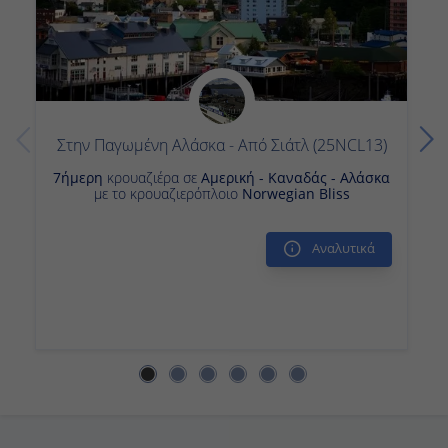
At Sea
-
-
Στην Παγωμένη Αλάσκα - Από Σιάτλ (25NCL13)
Ημέρα 12
7ήμερη
κρουαζιέρα σε
Αμερική - Καναδάς - Αλάσκα
με το κρουαζιερόπλοιο
Norwegian Bliss
At Sea
-
Αναλυτικά
-
Ημέρα 13
At Sea
-