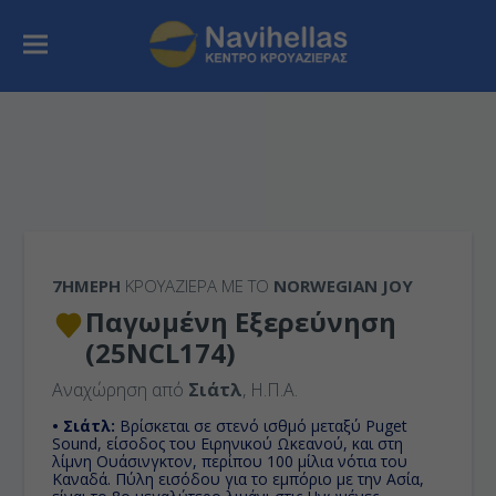
7ΉΜΕΡΗ
ΚΡΟΥΑΖΙΕΡΑ ΜΕ ΤΟ
NORWEGIAN JOY
Παγωμένη Εξερεύνηση
(25NCL174)
Αναχώρηση από
Σιάτλ
, Η.Π.Α.
• Σιάτλ:
Βρίσκεται σε στενό ισθμό μεταξύ Puget
Sound, είσοδος του Ειρηνικού Ωκεανού, και στη
λίμνη Ουάσινγκτον, περίπου 100 μίλια νότια του
Καναδά. Πύλη εισόδου για το εμπόριο με την Ασία,