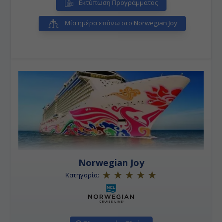
μετά την πόλη του Βανκούβερ.
Εκτύπωση Προγράμματος
Μία ημέρα επάνω στο Norwegian Joy
Norwegian Joy
Κατηγορία: