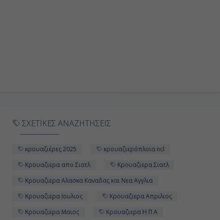
13:00
23:59
Ημέρα 10η
Σιάτλ, Η.Π.Α.
06:00
ΣΧΕΤΙΚΕΣ ΑΝΑΖΗΤΗΣΕΙΣ
Αποβίβαση
κρουαζιέρες 2025
κρουαζιερόπλοια ncl
Κρουαζιερα απο Σιατλ
Κρουαζιερα Σιατλ
Κρουαζιερα Αλασκα Καναδας και Νεα Αγγλια
Κρουαζιερα Ιουλιος
Κρουαζιερα Απριλιος
Κρουαζιερα Μαιος
Κρουαζιερα Η Π Α