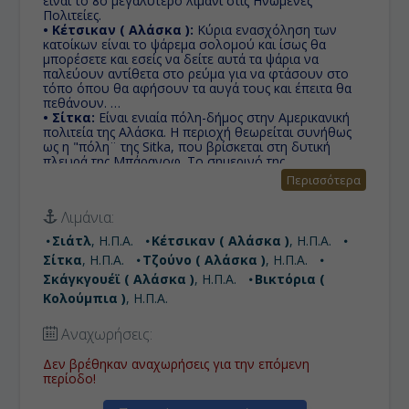
είναι το 8ο μεγαλύτερο λιμάνι στις Ηνωμένες
Πολιτείες.
• Κέτσικαν ( Αλάσκα ):
Κύρια ενασχόληση των
κατοίκων είναι το ψάρεμα σολομού και ίσως θα
μπορέσετε και εσείς να δείτε αυτά τα ψάρια να
παλεύουν αντίθετα στο ρεύμα για να φτάσουν στο
τόπο όπου θα αφήσουν τα αυγά τους και έπειτα θα
πεθάνουν.
• Σίτκα:
Είναι ενιαία πόλη-δήμος στην Αμερικανική
πολιτεία της Αλάσκα. Η περιοχή θεωρείται συνήθως
ως η "πόλη¨ της Sitka, που βρίσκεται στη δυτική
πλευρά της Μπάρανοφ. Το σημερινό της
όνομα,προέρχεται από Sheet'ká, συρρίκνωση του
Περισσότερα
Τλίνγκιτ Shee At'iká,που σημαίνει "άνθρωποι στο
εξωτερικό του Μπάρανοφ".
Λιμάνια:
• Τζούνο ( Αλάσκα ):
Eίναι η πρωτεύουσα της
Αλάσκας, πρόκειται για ένα ενιαίο δήμο και είναι η
Σιάτλ
, Η.Π.Α.
Κέτσικαν ( Αλάσκα )
, Η.Π.Α.
δεύτερη μεγαλύτερη πόλη στις Ηνωμένες Πολιτείες
Σίτκα
, Η.Π.Α.
Τζούνο ( Αλάσκα )
, Η.Π.Α.
στην περιοχή.
• Σκάγκγουέϊ ( Αλάσκα ):
Eίναι μια δημοφιλής
Σκάγκγουέϊ ( Αλάσκα )
, Η.Π.Α.
Βικτόρια (
στάση για τα κρουαζιερόπλοια, και το τουριστικό
Κολούμπια )
, Η.Π.Α.
εμπόριο είναι ένα μεγάλο μέρος της δραστηριότητας
Σκάγκγουεϊ. Ο πληθυσμός διπλασιάζεται το καλοκαίρι
Αναχωρήσεις:
τουριστική περίοδο, προκειμένου να ασχοληθεί με
περισσότερους από 900.000 επισκέπτες.
Δεν βρέθηκαν αναχωρήσεις για την επόμενη
• Βικτόρια ( Κολούμπια ):
Πρωτεύουσα της
περίοδο!
καναδικής επαρχίας 'Βρετανικής Κολομβίας' και
δεύτερο μεγαλύτερο σε πληθυσμό αστικό κέντρο