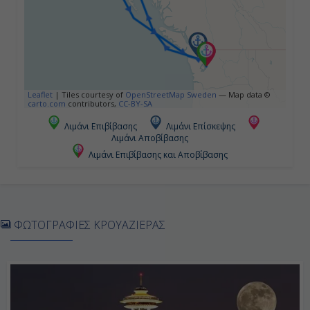
17:00
Ημέρα 5η
Τζούνο ( Αλάσκα ), Η.Π.Α.
Leaflet
|
Tiles courtesy of
OpenStreetMap Sweden
— Map data ©
carto.com
contributors,
CC-BY-SA
07:00
Λιμάνι Επιβίβασης
Λιμάνι Επίσκεψης
Λιμάνι Αποβίβασης
20:00
Λιμάνι Επιβίβασης και Αποβίβασης
Ημέρα 6η
Σκάγκγουέϊ ( Αλάσκα ), Η.Π.Α.
ΦΩΤΟΓΡΑΦΙΕΣ ΚΡΟΥΑΖΙΕΡΑΣ
07:00
19:30