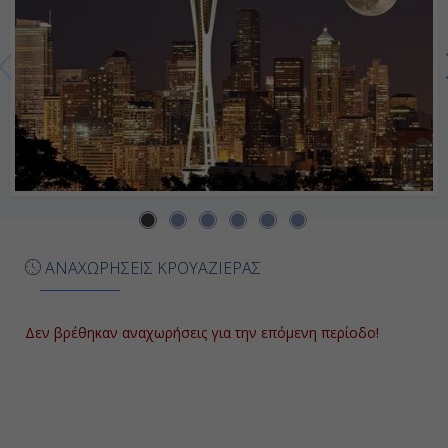
Ημέρα 7η
Εν Πλω
-
-
Ημέρα 8η
Εν Πλω
ΑΝΑΧΩΡΗΣΕΙΣ ΚΡΟΥΑΖΙΕΡΑΣ
-
-
Δεν βρέθηκαν αναχωρήσεις για την επόμενη περίοδο!
Ημέρα 9η
Βικτόρια ( Κολούμπια ), Η.Π.Α.