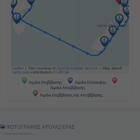
Μελβούρνη, Αυστραλία
08:00
18:00
Ημέρα 5η
Εν Πλω
Leaflet
|
Tiles courtesy of
OpenStreetMap Sweden
— Map data ©
carto.com
contributors,
CC-BY-SA
-
Λιμάνι Επιβίβασης
Λιμάνι Επίσκεψης
Λιμάνι Αποβίβασης
-
Λιμάνι Επιβίβασης και Αποβίβασης
Ημέρα 6η
Εν Πλω
ΦΩΤΟΓΡΑΦΙΕΣ ΚΡΟΥΑΖΙΕΡΑΣ
-