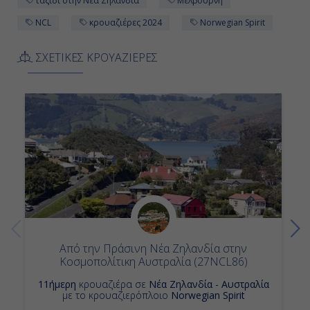
ταξίδι στην Νέα Ζηλανδία
Μελβούρνη
Νάπϊερ, Νέα Ζηλανδία
NCL
κρουαζιέρες 2024
Norwegian Spirit
07:00
ΣΧΕΤΙΚΕΣ ΚΡΟΥΑΖΙΕΡΕΣ
14:30
Ημέρα 12η
Ταουράνγκα, Νέα Ζηλανδία
07:15
18:15
Από την Πράσινη Νέα Ζηλανδία στην
Ημέρα 13η
Κοσμοπολίτικη Αυστραλία (27NCL86)
Όκλαντ, Νέα Ζηλανδία
11ήμερη
κρουαζιέρα σε
Νέα Ζηλανδία - Αυστραλία
με το κρουαζιερόπλοιο
Norwegian Spirit
07:00