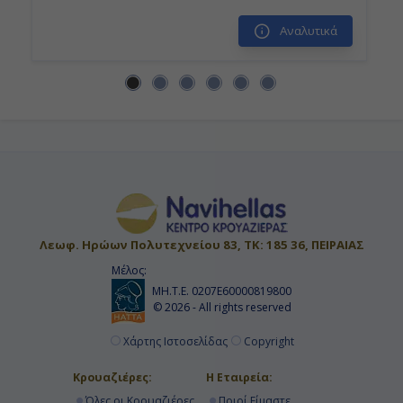
Αποβίβαση
Αναλυτικά
Λεωφ. Ηρώων Πολυτεχνείου 83, ΤΚ: 185 36, ΠΕΙΡΑΙΑΣ
Μέλος:
ΜΗ.Τ.Ε. 0207Ε60000819800
© 2026 - All rights reserved
Χάρτης Ιστοσελίδας
Copyright
Κρουαζιέρες:
Η Εταιρεία:
Όλες οι Κρουαζιέρες
Ποιοί Είμαστε