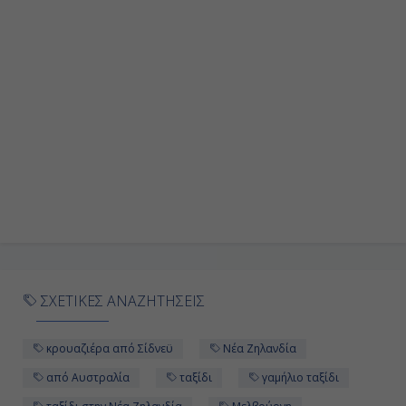
Ημέρα 9η
Ακαρόα, Νέα Ζηλανδία
07:00
17:00
Ημέρα 10η
Ουέλλινγκτον, Νέα Ζηλανδία
08:00
ΣΧΕΤΙΚΕΣ ΑΝΑΖΗΤΗΣΕΙΣ
17:00
κρουαζιέρα από Σίδνεϋ
Νέα Ζηλανδία
από Αυστραλία
ταξίδι
γαμήλιο ταξίδι
Ημέρα 11η