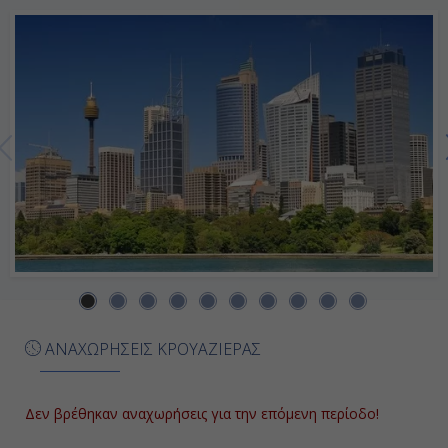
-
Ημέρα 7η
Εν Πλω
-
-
Ημέρα 8η
Πορτ Τσάλμερς - Ντούντιν , Νέα
ΑΝΑΧΩΡΗΣΕΙΣ ΚΡΟΥΑΖΙΕΡΑΣ
Ζηλανδία
09:00
Δεν βρέθηκαν αναχωρήσεις για την επόμενη περίοδο!
19:00