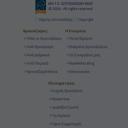
ΜΗ.Τ.Ε. 0207Ε60000819800
© 2026 - All rights reserved
Χάρτης Ιστοσελίδας
Copyright
Κρουαζιέρες:
Η Εταιρεία:
Όλες οι Κρουαζιέρες
Ποιοί Είμαστε
Ανά Προορισμό
Εταιρείες Κρουαζιέρας
Ανά Διάρκεια
Οι Συνεργάτες μας
Από Πειραιά
Navihellas Blog
Κρουαζιερόπλοια
Επικοινωνία
Εξυπηρέτηση:
Συχνές Ερωτήσεις!
Know How
Διαλέξτε Σωστά
Τα Λιμάνια
Όροι Συμμετοχής