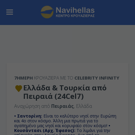
7ΉΜΕΡΗ
ΚΡΟΥΑΖΙΕΡΑ ΜΕ ΤΟ
CELEBRITY INFINITY
Ελλάδα & Τουρκία από
Πειραιά (24Cel7)
Αναχώρηση από
Πειραιάς
, Ελλάδα
• Σαντορίνη:
Είναι το καλύτερο νησί στην Ευρώπη
και 4ο στον κόσμο. Άλλη μια πρωτιά για το
αγαπημένο μας νησί και κορυφαίο στον κόσμο!
•
Κουσάντασι (Αρχ. Έφεσος):
Το λιμάνι για την