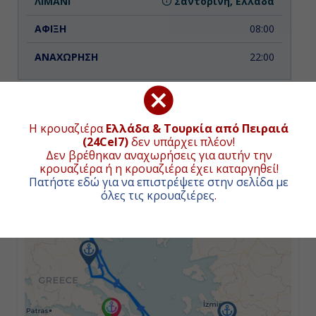
Σαντορίνη, Ελλάδα
08:00
22:00
Ημέρα 3η
Η κρουαζιέρα
Ελλάδα & Τουρκία από Πειραιά
Κουσάντασι (Αρχ. Έφεσος), Τουρκία
ΧΑΡΤΗΣ ΚΡΟΥΑΖΙΕΡΑΣ
(24Cel7)
δεν υπάρχει πλέον!
Δεν βρέθηκαν αναχωρήσεις για αυτήν την
09:00
κρουαζιέρα ή η κρουαζιέρα έχει καταργηθεί!
Πατήστε εδώ για να επιστρέψετε στην σελίδα με
+
21:00
όλες τις κρουαζιέρες
.
−
Ημέρα 4η
Μύκονος, Ελλάδα
08:00