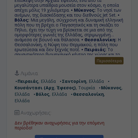
επίσκεψη στην Αρχαία Έφεσσο, ένα από τα
μεγαλύτερα υπαίθρια μουσεία στον κόσμο, η οποία
απέχει μόλις 19 χιλιόμετρα.
• Μύκονος:
Το νησί των
ανέμων, της διασκέδασης και του διεθνούς Jet Set.
•
Βόλος:
Μια μεγάλη, σύγχρονη και δυναμική ελληνική
πόλη που τη βρέχει ο Παγασητικός και τη σκιάζει το
Πήλιο, έχει την τύχη να βρίσκεται σε μια από της
ομορφότερες γωνιές της Ελλάδας, στριμωγμένη
ανάμεσα σε βουνό και θάλασσα.
• Θεσσαλονίκη:
Η
Θεσσαλονίκη, η Νύφη του Θερμαικού, η πόλη που
ερωτεύεσαι και δεν ξεχνάς ποτέ.
• Πειραιάς:
Το
σημαντικότερο βιομηχανικό κέντρο της χώρας και το
μεγαλύτερο εμπορικό κέντρο της ελληνικής
Περισσότερα
οικονομίας, ενώ διαθέτει το μεγαλύτερο, σε
επιβατική κίνηση, λιμένα της Ευρώπης συνδέοντας
Λιμάνια:
ακτοπλοϊκά την πρωτεύουσα με τα νησιά του
Αιγαίου.
Πειραιάς
, Ελλάδα
Σαντορίνη
, Ελλάδα
Κουσάντασι (Αρχ. Έφεσος)
, Τουρκία
Μύκονος
,
Ελλάδα
Βόλος
, Ελλάδα
Θεσσαλονίκη
,
Ελλάδα
Αναχωρήσεις:
Δεν βρέθηκαν αναχωρήσεις για την επόμενη
περίοδο!