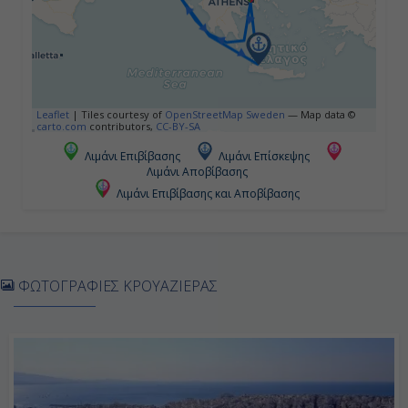
Ημέρα 5η
Χανιά, Ελλάδα
13:30
Leaflet
|
Tiles courtesy of
OpenStreetMap Sweden
— Map data ©
carto.com
contributors,
CC-BY-SA
20:30
Λιμάνι Επιβίβασης
Λιμάνι Επίσκεψης
Λιμάνι Αποβίβασης
Λιμάνι Επιβίβασης και Αποβίβασης
Ημέρα 6η
Πειραιάς, Ελλάδα
08:00
ΦΩΤΟΓΡΑΦΙΕΣ ΚΡΟΥΑΖΙΕΡΑΣ
Αποβίβαση