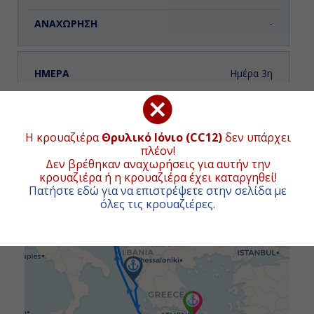
-
Ημέρα 3η
Κότορ, Μαυροβούνιο
ΧΑΡΤΗΣ ΚΡΟΥΑΖΙΕΡΑΣ
08:00
Η κρουαζιέρα
Θρυλικό Ιόνιο (CC12)
δεν υπάρχει
Συνολική απόσταση κρουαζιέρας:
1270
ναυτικά μίλια
πλέον!
(2353χλμ.)
17:00
Δεν βρέθηκαν αναχωρήσεις για αυτήν την
κρουαζιέρα ή η κρουαζιέρα έχει καταργηθεί!
+
Πατήστε εδώ για να επιστρέψετε στην σελίδα με
όλες τις κρουαζιέρες
.
−
Ημέρα 4η
Κέρκυρα, Ελλάδα
08:00
14:00