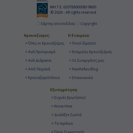
Μέλος:
ΜΗ.Τ.Ε. 0207Ε60000819800
© 2026 - All rights reserved
Χάρτης Ιστοσελίδας
Copyright
Κρουαζιέρες:
Η Εταιρεία:
Όλες οι Κρουαζιέρες
Ποιοί Είμαστε
Ανά Προορισμό
Εταιρείες Κρουαζιέρας
Ανά Διάρκεια
Οι Συνεργάτες μας
Από Πειραιά
Navihellas Blog
Κρουαζιερόπλοια
Επικοινωνία
Εξυπηρέτηση:
Συχνές Ερωτήσεις!
Know How
Διαλέξτε Σωστά
Τα Λιμάνια
Όροι Συμμετοχής