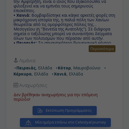
την Αμφιτρήτη, είναι ο ίδιος που εξακολουθεί να
φιλοξενεί και να εμπνέει τους σημερινούς
επισκέπτες.
• Χανιά:
Βομβαρδίστηκε και κάηκε αρκετές φορές στη
μακρόχρονη ιστορία της, η παλιά πόλη των Χανίων
θεωρείται από τις ομορφότερες πόλεις της
Μεσογείου (η "Βενετία της Ανατολής"). Σε διάφορα
σημεία ο ταξιδιώτης μπορεί να συναντήσει δείγματα
όλων των πολιτισμών που πέρασαν από αυτήν.
• Πειραιάς:
Το σημαντικότερο βιομηχανικό κέντρο
της χώρας και το μεγαλύτερο εμπορικό κέντρο της
Περισσότερα
ελληνικής οικονομίας, ενώ διαθέτει το μεγαλύτερο,
σε επιβατική κίνηση, λιμένα της Ευρώπης συνδέοντας
Λιμάνια:
ακτοπλοϊκά την πρωτεύουσα με τα νησιά του
Αιγαίου.
Πειραιάς
, Ελλάδα
Κότορ
, Μαυροβούνιο
Κέρκυρα
, Ελλάδα
Χανιά
, Ελλάδα
Αναχωρήσεις:
Δεν βρέθηκαν αναχωρήσεις για την επόμενη
περίοδο!
Εκτύπωση Προγράμματος
Μία ημέρα επάνω στο Celestyal Journey