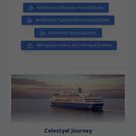
Κατάλογος Εκδρομών Κρουαζιέρας
Αναλυτικός Τιμοκατάλογος Κρουζιέρας
Εκτύπωση Προγράμματος
Μία ημέρα επάνω στο Celestyal Journey
Celestyal Journey