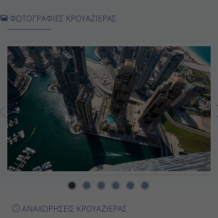
Πέμπτη
ΦΩΤΟΓΡΑΦΙΕΣ ΚΡΟΥΑΖΙΕΡΑΣ
Μπαχρέϊν, Μπαχρέιν
11:00
17:00
Παρασκευή
Ντόχα, Κατάρ
08:30
17:00
Σάββατο
ΑΝΑΧΩΡΗΣΕΙΣ ΚΡΟΥΑΖΙΕΡΑΣ
Ντουμπάϊ, Ηνωμένα Αραβικά