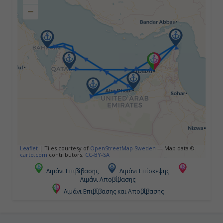
−
Τρίτη
Νησί Σερ Μπανί Γιας, Ηνωμένα
Αραβικά Εμιράτα
13:00
20:00
Τετάρτη
Άμπου Ντάμπι, Ηνωμένα Αραβικά
Leaflet
|
Tiles courtesy of
OpenStreetMap Sweden
— Map data ©
Εμιράτα
carto.com
contributors,
CC-BY-SA
Λιμάνι Επιβίβασης
Λιμάνι Επίσκεψης
08:00
Λιμάνι Αποβίβασης
Λιμάνι Επιβίβασης και Αποβίβασης
19:00