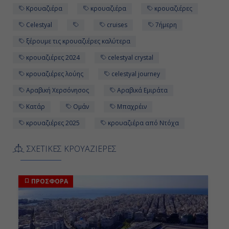
Κρουαζιέρα
κρουαζιέρα
κρουαζιέρες
Celestyal
cruises
7ήμερη
ξέρουμε τις κρουαζιέρες καλύτερα
κρουαζιέρες 2024
celestyal crystal
κρουαζιέρες λούης
celestyal journey
Αραβική Χερσόνησος
Αραβικά Εμιράτα
Κατάρ
Ομάν
Μπαχρέιν
κρουαζιέρες 2025
κρουαζιέρα από Ντόχα
ΣΧΕΤΙΚΕΣ ΚΡΟΥΑΖΙΕΡΕΣ
ΠΡΟΣΦΟΡΑ