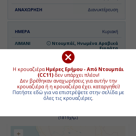
Διανυκτέρευση
Κυριακή
Ντουμπάϊ, Ηνωμένα Αραβικά
Εμιράτα
-
Η κρουαζιέρα
Ημέρες Ερήμου - Από Ντουμπάι
19:00
(CC11)
δεν υπάρχει πλέον!
Δεν βρέθηκαν αναχωρήσεις για αυτήν την
κρουαζιέρα ή η κρουαζιέρα έχει καταργηθεί!
Πατήστε εδώ για να επιστρέψετε στην σελίδα με
Δευτέρα
ΧΑΡΤΗΣ ΚΡΟΥΑΖΙΕΡΑΣ
όλες τις κρουαζιέρες
.
Κασάμπ, Ομάν
Συνολική απόσταση κρουαζιέρας:
982
ναυτικά μίλια
08:00
(1819χλμ.)
18:00
+