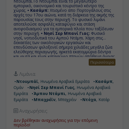
Ντουμπάι.Το Ντουμπάι είναι το μεγαλύτερο
εμπορικό, οικονομικό και τουριστικό κέντρο της
χώρας.
• Κασάμπ:
Χτισμένο απο Πορτογάλους στις
αρχές του 17ου αιώνα, κατά τη διάρκεια της ακμής της
παρουσίας τους στην περιοχή. Το φυσικό λιμάνι
αποτελούσε ασφαλές καταφύγιο και στάση
ανεφοδιασμού για τα εμπορικά πλοία που ταξίδευαν
στην περιοχή.
• Νησί Σερ Μπανί Γιας:
Φυσικό
νησί, νοτιοδυτικά του Αμπού Ντάμπι. Χάρη στις
δεκαετίες των οικολογικών εργασιών και
επενδύσεων φιλοξενεί σήμερα χιλιάδες μεγάλα ζώα
ελεύθερης περιαγωγής, αρκετά εκατομμύρια δέντρα
και φυτά και είναι καταφύγιο πτηνών απόθεμα άγριας
ζωής. Το νησί προβάλλει τη φύση μέσα από
Περισσότερα
δραστηριότητες όπως σαφάρι περιπέτειας, καγιάκ,
ορεινή ποδηλασία, τοξοβολία, πεζοπορία κλπ.
•
Λιμάνια:
Άμπου Ντάμπι:
Συνώνυμη του πετρελαικού
πλούτου και της χλιδής, το όνομα της πόλης ήταν
Ντουμπάϊ
, Ηνωμένα Αραβικά Εμιράτα
Κασάμπ
,
αρχικά Ντου Ντάμπι (Dhu Dhabi), με τη σημασία του
Ομάν
Νησί Σερ Μπανί Γιας
, Ηνωμένα Αραβικά
"κατέχω ελάφια", ενώ στην πορεία των χρόνων το
πρόθεμα "ντου" αφαιρέθηκε.
• Μπαχρέϊν:
Εμιράτα
Άμπου Ντάμπι
, Ηνωμένα Αραβικά
Αποτελείται από ένα αρχιπέλαγος 33 μικρών νησιών
Εμιράτα
Μπαχρέϊν
, Μπαχρέιν
Ντόχα
, Κατάρ
στον Αραβικό Κόλπο.
• Ντόχα:
Είναι η πρωτεύουσα
και μεγαλύτερη πόλη του Κατάρ με πληθυσμό
Αναχωρήσεις:
400.000 κατοίκους. Η Ντόχα είναι η έδρα της
κυβέρνησης του Καταρ και του Εμίρη του
Δεν βρέθηκαν αναχωρήσεις για την επόμενη
περίοδο!