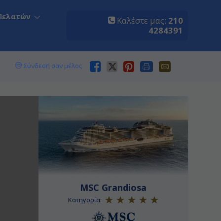
Πελατών
Καλέστε μας:
210
4284391
Σύνδεση σαν μέλος
MSC Grandiosa
Κατηγορία: