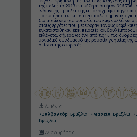
μεγαλύτερη πόλη της πολιτείας Αλαγκόας στη β
της πόλης το 2013 εκτιμήθηκε ότι ήταν 996.736 κ
ινδιανικής προέλευσης και περιγράφει πηγές από
Το εμπόριο του καφέ είναι πολύ σημαντικό για τ
διαπιστώσετε στο μουσείο του καφέ αλλά και α
στους εργάτες που μετέφεραν τόνους καφέ καθ
εγκαταστάθηκαν εκεί πειρατές και δουλέμποροι,
εκλέγεται σήμερα ως ένα από τις 10 πιο όμορφε
μοναδικό συνδυασμό της ρουστίκ γοητείας της αρ
απίστευτης ομορφιάς.
Λιμάνια:
Σαλβαντόρ
, Βραζιλία
Μασεϊό
, Βραζιλία
Βραζιλία
Αναχωρήσεις: