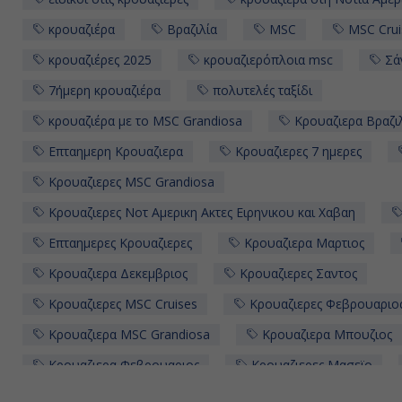
κρουαζιέρα
Βραζιλία
MSC
MSC Crui
κρουαζιέρες 2025
κρουαζιερόπλοια msc
Σά
7ήμερη κρουαζιέρα
πολυτελές ταξίδι
κρουαζιέρα με το MSC Grandiosa
Κρουαζιερα Βραζι
Επταημερη Κρουαζιερα
Κρουαζιερες 7 ημερες
Κρουαζιερες MSC Grandiosa
Κρουαζιερες Νοτ Αμερικη Ακτες Ειρηνικου και Χαβαη
Επταημερες Κρουαζιερες
Κρουαζιερα Μαρτιος
Κρουαζιερα Δεκεμβριος
Κρουαζιερες Σαντος
Κρουαζιερες MSC Cruises
Κρουαζιερες Φεβρουαριο
Κρουαζιερα MSC Grandiosa
Κρουαζιερα Μπουζιος
Κρουαζιερα Φεβρουαριος
Κρουαζιερες Μασεϊο
Κρουαζιερα MSC Cruises
Κρουαζιερα Μασεϊο