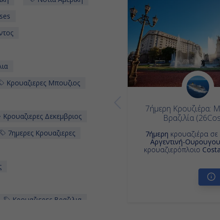
ses
ντος
λια
Κρουαζιερες Μπουζιος
7ήμερη Κρουζιέρα: Μ
Κρουαζιερες Δεκεμβριος
Βραζιλία (26Co
7ημερες Κρουαζιερες
7ήμερη
κρουαζιέρα σ
Αργεντινή-Ουρουγο
κρουαζιερόπλοιο
Costa
ς
Κρουαζιερες Βραζιλια
Κρουαζιερα Σαλβαντορ