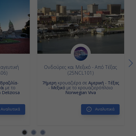
αγευτική
Ονδούρες και Μεξικό - Από Τέξας
s06)
(25NCL101)
ε
Βραζιλία-
7ήμερη
κρουαζιέρα σε
Αμερική - Τέξας
υάι
με το
- Μεξικό
με το κρουαζιερόπλοιο
 Deliziosa
Norwegian Viva
Αναλυτικά
Αναλυτικά