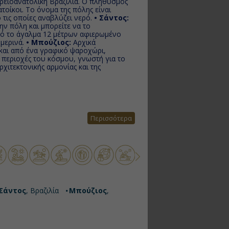
ορειοανατολική Βραζιλία. Ο πληθυσμός
ατοίκοι. Το όνομα της πόλης είναι
 τις οποίες αναβλύζει νερό.
• Σάντος:
ην πόλη και μπορείτε να το
πό το άγαλμα 12 μέτρων αφιερωμένο
ημερινά.
• Μπούζιος:
Αρχικά
 και από ένα γραφικό ψαροχώρι,
ς περιοχές του κόσμου, γνωστή για το
χιτεκτονικής αρμονίας και της
Περισσότερα
Σάντος
, Βραζιλία
Μπούζιος
,