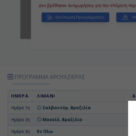
Δεν βρέθηκαν αναχωρήσεις για την επόμενη περ
Εκτύπωση Προγράμματος
Μί
ΠΡΟΓΡΑΜΜΑ ΚΡΟΥΑΖΙΕΡΑΣ
ΗΜΕΡΑ
ΛΙΜΑΝΙ
Α
Ημέρα 1η
Σαλβαντόρ, Βραζιλία
Επ
Ημέρα 2η
Μασεϊό, Βραζιλία
Ημέρα 3η
Εν Πλω