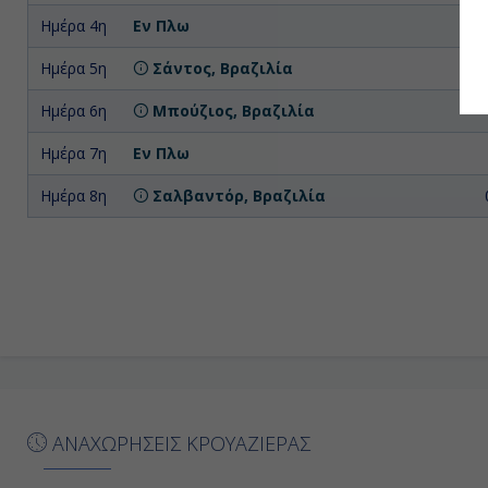
Ημέρα 4η
Εν Πλω
Ημέρα 5η
Σάντος, Βραζιλία
Ημέρα 6η
Μπούζιος, Βραζιλία
Ημέρα 7η
Εν Πλω
Ημέρα 8η
Σαλβαντόρ, Βραζιλία
ΑΝΑΧΩΡΗΣΕΙΣ ΚΡΟΥΑΖΙΕΡΑΣ