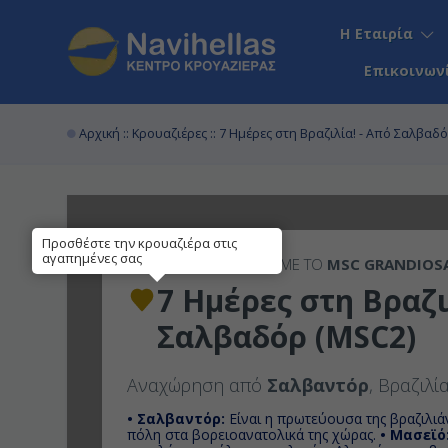
Η Εταιρία
Επικοινων
Αρχική
::
Κρουαζιέρες
:: 7 Ημέρες στη Βραζιλία! - Από Σαλβαδ
Προσθέστε την κρουαζιέρα στις
αγαπημένες σας
7ΉΜΕΡΗ
ΚΡΟΥΑΖΙΕΡΑ ΜΕ ΤΟ
MSC GRANDIOS
7 Ημέρες στη Βραζι
Σαλβαδόρ (MSC2)
Αναχώρηση από
Σαλβαντόρ
, Βραζιλί
• Σαλβαντόρ:
Είναι η πρωτεύουσα της βραζιλιά
πόλη στα βορειοανατολικά της χώρας.
• Μασεϊό