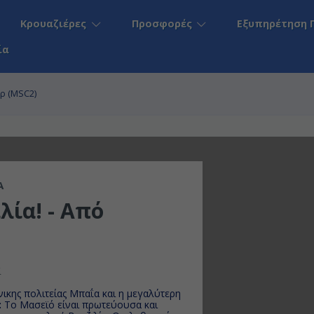
Κρουαζιέρες
Προσφορές
Εξυπηρέτηση 
ία
όρ (MSC2)
A
λία! - Από
α
νικης πολιτείας Μπαΐα και η μεγαλύτερη
:
Το Μασεϊό είναι πρωτεύουσα και