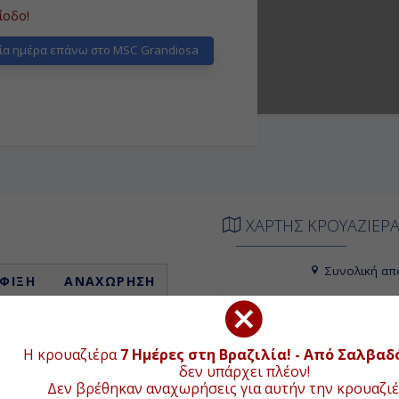
ίοδο!
α ημέρα επάνω στο MSC Grandiosa
ΧΑΡΤΗΣ ΚΡΟΥΑΖΙΕΡ
Συνολική απ
ΦΙΞΗ
ΑΝΑΧΩΡΗΣΗ
+
ιβίβαση
17:00
−
09:00
17:00
Η κρουαζιέρα
7 Ημέρες στη Βραζιλία! - Από Σαλβαδ
δεν υπάρχει πλέον!
-
-
Δεν βρέθηκαν αναχωρήσεις για αυτήν την κρουαζιέ