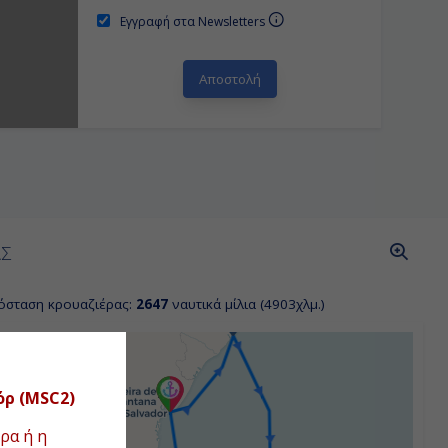
Εγγραφή στα Newsletters
ΑΣ
όσταση κρουαζιέρας:
2647
ναυτικά μίλια (4903χλμ.)
όρ (MSC2)
ρα ή η