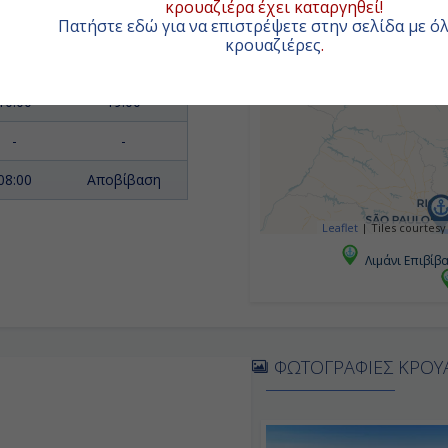
κρουαζιέρα έχει καταργηθεί!
-
-
Πατήστε εδώ για να επιστρέψετε στην σελίδα με όλ
κρουαζιέρες
.
08:00
18:00
10:00
19:00
-
-
08:00
Αποβίβαση
Leaflet
|
Tiles courtesy
Λιμάνι Επιβίβ
ΦΩΤΟΓΡΑΦΙΕΣ ΚΡΟΥ