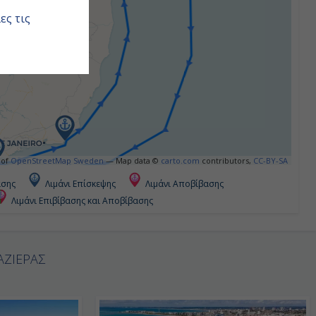
ες τις
 of
OpenStreetMap Sweden
— Map data ©
carto.com
contributors,
CC-BY-SA
ασης
Λιμάνι Επίσκεψης
Λιμάνι Αποβίβασης
Λιμάνι Επιβίβασης και Αποβίβασης
ΑΖΙΕΡΑΣ