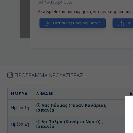
Αναχωρήσεις:
Δεν βρέθηκαν αναχωρήσεις για την επόμενη περ
Εκτύπωση Προγράμματος
Μί
ΠΡΟΓΡΑΜΜΑ ΚΡΟΥΑΖΙΕΡΑΣ
ΗΜΕΡΑ
ΛΙΜΑΝΙ
Α
Λας Πάλμας (Γκραν Κανάρια),
Ημέρα 1η
Επ
Ισπανία
Λα Πάλμα (Κανάρια Νησιά) ,
Ημέρα 2η
Ισπανία