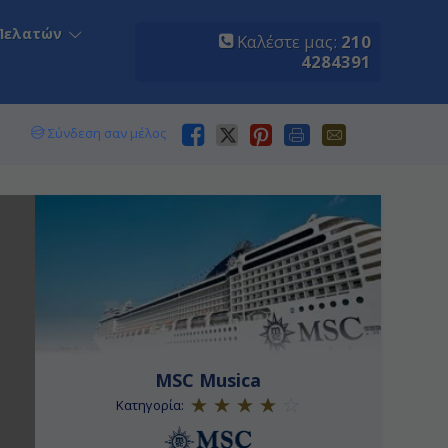
Πελατών
Καλέστε μας:
210
4284391
Σύνδεση σαν μέλος
MSC Musica
Κατηγορία: