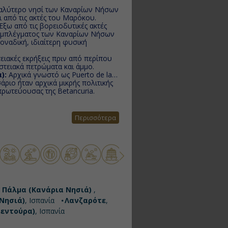
αλύτερο νησί των Καναρίων Νήσων
 από τις ακτές του Μαρόκου.
Έξω από τις βορειοδυτικές ακτές
συμπλέγματος των Καναρίων Νήσων
οναδική, ιδιαίτερη φυσική
ειακές εκρήξεις πριν από περίπου
στειακά πετρώματα και άμμο.
):
Αρχικά γνωστό ως Puerto de las
άριο ήταν αρχικά μικρής πολιτικής
 πρωτεύουσας της Betancuria.
Περισσότερα
 Πάλμα (Κανάρια Νησιά)
,
Νησιά)
, Ισπανία
Λανζαρότε
,
βεντούρα)
, Ισπανία