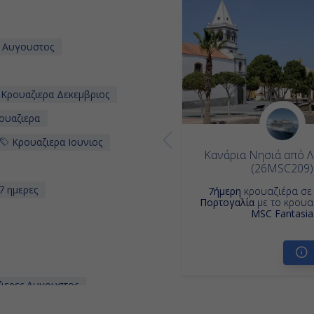
 Αυγουστος
Κρουαζιερα Δεκεμβριος
ουαζιερα
Κρουαζιερα Ιουνιος
Κανάρια Νησιά από 
(26MSC209)
7 ημερες
7ήμερη
κρουαζιέρα σ
Πορτογαλία
με το κρουα
MSC Fantasia
ιερες Αυγουστος
ρια Νησια