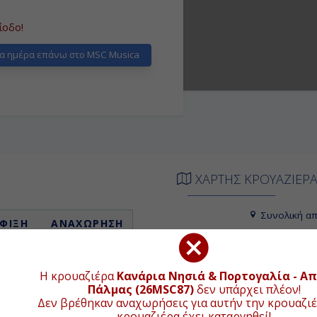
ίοδο!
α ημέρα επάνω στο MSC Musica
ΧΑΡΤΗΣ ΚΡΟΥΑΖΙΕΡ
Συνολική απ
ΦΙΞΗ
ΑΝΑΧΩΡΗΣΗ
+
ιβίβαση
19:00
−
Η κρουαζιέρα
Κανάρια Νησιά & Πορτογαλία - Απ
Πάλμας (26MSC87)
δεν υπάρχει πλέον!
08:00
18:00
Δεν βρέθηκαν αναχωρήσεις για αυτήν την κρουαζιέ
κρουαζιέρα έχει καταργηθεί!