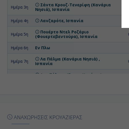
Σάντα Κρουζ-Τενερίφη (Κανάρια
Ημέρα 3η
Νησιά), Ισπανία
Ημέρα 4η
Λανζαρότε, Ισπανία
Πουέρτο Ντελ Ροζάριο
Ημέρα 5η
(Φουερτεβεντούρα), Ισπανία
Ημέρα 6η
Εν Πλω
Λα Πάλμα (Κανάρια Νησιά) ,
Ημέρα 7η
Ισπανία
Λας Πάλμας (Γκραν Κανάρια),
Ημέρα 8η
Ισπανία
ΑΝΑΧΩΡΗΣΕΙΣ ΚΡΟΥΑΖΙΕΡΑΣ