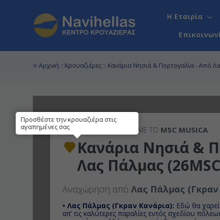
Η Εταιρία
Επικοινων
Αρχική
::
Κρουαζιέρες
:: Κανάρια Νησιά & Πορτογαλία - Από Λ
Προσθέστε την κρουαζιέρα στις
αγαπημένες σας
7ΉΜΕΡΗ
ΚΡΟΥΑΖΙΕΡΑ ΜΕ ΤΟ
MSC MUSICA
Κανάρια Νησιά & Π
Λας Πάλμας (26MSC
Αναχώρηση από
Λας Πάλμας (Γκραν
• Λας Πάλμας (Γκραν Κανάρια):
Εδώ θα χαρείτ
απ’ τις καλύτερες παραλίες εντός σχεδίου πόλεως