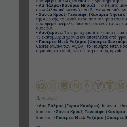
προσφέρει πολλές τουριστικές δραστηριότητες.
• Λα Πάλμα (Κανάρια Νησιά) :
Το πέμπτο μεγ
στον Ατλαντικό ωκεανό που βρίσκονται απέναντι
• Σάντα Κρουζ-Τενερίφη (Κανάρια Νησιά):
της Αφρικής, το μεγαλύτερο από τα νησιά του 
προσφέρει ανέμελες διακοπές σε έναν τόπο με μ
ομορφιά.
• Λανζαρότε:
Το νησί σχηματίστηκε από ηφαιστ
15 εκατομμύρια χρόνια και αποτελείται από ηφαι
• Πουέρτο Ντελ Ροζάριο (Φουερτεβεντούρα
Cabras (Λιμάνι των Αιγών), το Πουέρτο Ντελ Ροσ
σημασίας στο νησί, ζώντας στη σκιά της αρχαίας
Λιμάνια:
Λας Πάλμας (Γκραν Κανάρια)
, Ισπανία
Λα
Ισπανία
Σάντα Κρουζ-Τενερίφη (Κανάρια 
Ισπανία
Πουέρτο Ντελ Ροζάριο (Φουερτε