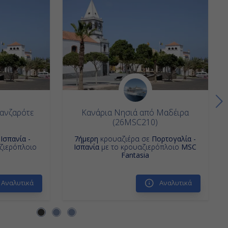
Λανζαρότε
Κανάρια Νησιά από Μαδέιρα
(26MSC210)
ε
Ισπανία -
7ήμερη
κρουαζιέρα σε
Πορτογαλία -
ζιερόπλοιο
Ισπανία
με το κρουαζιερόπλοιο
MSC
Fantasia
Αναλυτικά
Αναλυτικά