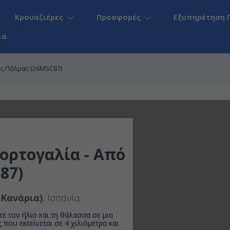
Κρουαζιέρες
Προσφορές
Εξυπηρέτηση 
ία
ας Πάλμας (26MSC87)
ορτογαλία - Από
87)
 Κανάρια)
, Ισπανία
ε τον ήλιο και τη θάλασσα σε μια
 που εκτείνεται σε 4 χιλιόμετρα και