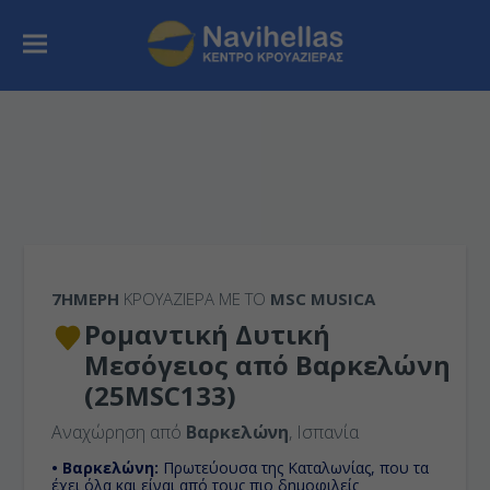
7ΉΜΕΡΗ
ΚΡΟΥΑΖΙΕΡΑ ΜΕ ΤΟ
MSC MUSICA
Ρομαντική Δυτική
Μεσόγειος από Βαρκελώνη
(25MSC133)
Αναχώρηση από
Βαρκελώνη
, Ισπανία
• Βαρκελώνη:
Πρωτεύουσα της Καταλωνίας, που τα
έχει όλα και είναι από τους πιο δημοφιλείς