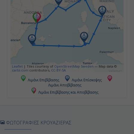
08:00
19:00
Ημέρα 5η
Τσιβιταβέκια - Ρώμη, Ιταλία
08:00
Leaflet
|
Tiles courtesy of
OpenStreetMap Sweden
— Map data ©
carto.com
contributors,
CC-BY-SA
19:00
Λιμάνι Επιβίβασης
Λιμάνι Επίσκεψης
Λιμάνι Αποβίβασης
Λιμάνι Επιβίβασης και Αποβίβασης
Ημέρα 6η
Γένοβα, Ιταλία
08:00
ΦΩΤΟΓΡΑΦΙΕΣ ΚΡΟΥΑΖΙΕΡΑΣ
19:00