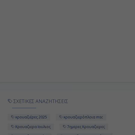
ΣΧΕΤΙΚΕΣ ΑΝΑΖΗΤΗΣΕΙΣ
κρουαζιέρες 2025
κρουαζιερόπλοια msc
Κρουαζιερα Ιουλιος
7ημερες Κρουαζιερες