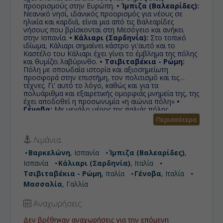
προορισμούς στην Ευρώπη.
• Ίμπιζα (Βαλεαρίδες):
Nεανικό νησί, ιδανικός προορισμός για νέους σε
ηλικία και καρδιά, είναι μια από τις Βαλεαρίδες
νήσους που βρίσκονται στη Μεσόγειο και ανήκει
στην Ισπανία.
• Κάλιαρι (Σαρδηνία):
Στο τοπικό
ιδίωμα, Κάλιαρι σημαίνει κάστρο γι'αυτό και το
Καστέλο του Κάλιαρι έχει γίνει το έμβλημα της πόλης
και θυμίζει λαβύρινθο.
• Τσιβιταβέκια - Ρώμη:
Πόλη με σπουδαία ιστορία και αξιοσημείωτη
προσφορά στην επιστήμη, τον πολιτισμό και τις
τέχνες. Γι' αυτό το λόγο, καθώς και για τα
πολυάριθμα και εξαιρετικής ομορφιάς μνημεία της, της
έχει αποδοθεί η προσωνυμία «η αιώνια πόλη»
•
Γένοβα:
Με μεγάλο μέρος της παλιάς πόλης
προστατευμένο από την Ουνέσκο ως μνημείο
Περισσότερα
πολιτιστικής κληρονομιάς, δικαίως απέκτησε το
προσωνύμιο "la Superba" λόγω του ένδοξου
Λιμάνια:
παρελθόντος καθώς και των εντυπωσιακών
αξιοθεάτων της πόλης.
• Μασσαλία:
Με άρωμα
Βαρκελώνη
, Ισπανία
Ίμπιζα (Βαλεαρίδες)
,
Ιστορίας και κοσμοπολιτισμό γαλλικού Νότου, ένα
Ισπανία
Κάλιαρι (Σαρδηνία)
, Ιταλία
σταυροδρόμι πολιτισμών και πληθυσμών, χάρη στο
πασίγνωστο λιμάνι της, είναι και η παλιότερη πόλη
Τσιβιταβέκια - Ρώμη
, Ιταλία
Γένοβα
, Ιταλία
της Γαλλίας, με δυνατή ιστορία 26 αιώνων.
Μασσαλία
, Γαλλία
Αναχωρήσεις:
Δεν βρέθηκαν αναχωρήσεις για την επόμενη