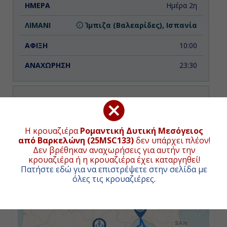
Ημέρα 2η
Ίμπιζα (Βαλεαρίδες), Ισπανία
10:00
23:30
Ημέρα 3η
Εν Πλω
ΧΑΡΤΗΣ ΚΡΟΥΑΖΙΕΡΑΣ
Η κρουαζιέρα
Ρομαντική Δυτική Μεσόγειος
από Βαρκελώνη (25MSC133)
δεν υπάρχει πλέον!
-
Δεν βρέθηκαν αναχωρήσεις για αυτήν την
Συνολική απόσταση κρουαζιέρας:
1402
ναυτικά μίλια
(2597χλμ.)
κρουαζιέρα ή η κρουαζιέρα έχει καταργηθεί!
-
Πατήστε εδώ για να επιστρέψετε στην σελίδα με
όλες τις κρουαζιέρες
.
+
−
Ημέρα 4η
Κάλιαρι (Σαρδηνία), Ιταλία