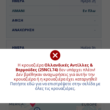
Ημέρα 2η
Εν Πλω
-
-
Ημέρα 3η
Τζώρτζ Τάουν, Κέιμαν Νήσοι
ΧΑΡΤΗΣ ΚΡΟΥΑΖΙΕΡΑΣ
Η κρουαζιέρα
Ολλανδικές Αντίλλες &
07:00
Βερμούδες (25NCL74)
δεν υπάρχει πλέον!
Δεν βρέθηκαν αναχωρήσεις για αυτήν την
+
16:00
κρουαζιέρα ή η κρουαζιέρα έχει καταργηθεί!
Πατήστε εδώ για να επιστρέψετε στην σελίδα με
−
όλες τις κρουαζιέρες
.
Ημέρα 4η
Εν Πλω