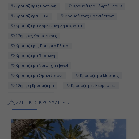
Βερμούδες
Κρουαζιερες Βοστωνη
Κρουαζιερα Τζωρτζ Ταουν
-
Κρουαζιερα Η Π Α
Κρουαζιερες Οραντζσταντ
Κρουαζιερα Δομινικανη Δημοκρατια
15:00
12ημερες Κρουαζιερες
Κρουαζιερες Πουερτο Πλατα
Ημέρα 12η
Κρουαζιερα Βοστωνη
Εν Πλω
Κρουαζιερα Norwegian Jewel
-
Κρουαζιερα Οραντζσταντ
Κρουαζιερα Μαρτιος
12ημερη Κρουαζιερα
Κρουαζιερες Βερμουδες
-
Κρουαζιερα Ταμπα
ΣΧΕΤΙΚΕΣ ΚΡΟΥΑΖΙΕΡΕΣ
Κρουαζιερες Καραϊβικη και Κουβα
Ημέρα 13η
Κρουαζιερα απο Ταμπα
Βοστώνη, Η.Π.Α.
Κρουαζιερα Καραϊβικη και Κουβα
07:00
Κρουαζιερες απο Ταμπα
Κρουαζιερα Ιανουαριος