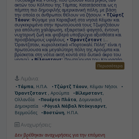
ακτών του Κόλπου της Τάμπας. Kατατάσσεται ως η
πέμπτη πιο δημοφιλής αμερικανική πόλη, με βάση
την οποία οι άνθρωποι θέλουν να ζήσουν.
• Τζώρτζ
Τάουν:
Φύγαμε για Καραιβική στα νησιά Κέιμαν και
συγκεκριμένα στην πρωτεύουσά τους Τζωρτζτάουν
για απόλυτη χαλάρωση, εξαιρετικό φαγητό, έντονη
νυχτερινή ζωή και φοβερά υποβρύχια αξιοθέατα και
προσβάσιμους υφάλους.
• Όραντζσταντ :
Όραντζσταν, κυριολεκτικά «Πορτοκαλί Πόλη" είναι η
πρωτεύουσα και μεγαλύτερη πόλη της Αρούμπα και
βρίσκεται στη νότια ακτή κοντά στο δυτικό άκρο του
νησιού.
• Βίλεμσταντ:
Πρωτεύουσα του Κουρασάο,
εδώ τείχη, κανάλια, αναχώματα, προμαχώνες και
Περισσότερα
κανόνια στέκουν επιβλητικά, προκειμένου να
τρομάξουν τον πιθανό εχθρό.
• Πουέρτο Πλάτα:
Λιμάνια:
Βρίσκεται βόρεια της Δομινικανής Δημοκρατίας. Είναι
η βορειότερη επαρχία της Δομινικανής Δημοκρατίας
Τάμπα
, Η.Π.Α.
Τζώρτζ Τάουν
, Κέιμαν Νήσοι
και ένα μέρος του βρίσκεται στους πρόποδες της
Όραντζσταντ
, Αρούμπα
Βίλεμσταντ
,
βόρειας οροσειράς. Είναι τόπος με συνεχώς
αυξανόμενο αριθμό τουριστών, κυρίως χάρη στις
Ολλανδία
Πουέρτο Πλάτα
, Δομινικανή
καλές του παραλίες.
• Ρόγιαλ Νάβαλ Ντόκγιαρντ:
Δημοκρατία
Ρόγιαλ Νάβαλ Ντόκγιαρντ
,
Το γνωστό ως Γιβραλτάρ της Δύσης, ήταν σύμβολο
Βερμούδες
Βοστώνη
, Η.Π.Α.
της βρετανικής στρατιωτικής εξουσίας για
περισσότερα από 150 χρόνια. Σήμερα, είναι ένα από
τα πιο δημοφιλή σημεία για τους επισκέπτες της
Αναχωρήσεις:
Βερμούδας, διαθέτοντας τη μεγαλύτερη προβλήτα
κρουαζιερόπλοιων του νησιού και πολλά εστιατόρια,
Δεν βρέθηκαν αναχωρήσεις για την επόμενη
καταστήματα και αξιοθέατα.
• Βοστώνη:
Λίκνο της