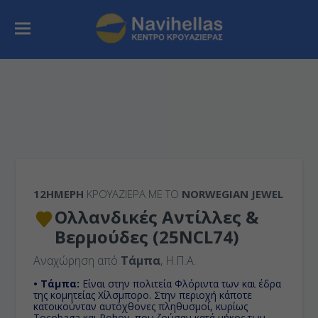
12ΉΜΕΡΗ
ΚΡΟΥΑΖΙΕΡΑ ΜΕ ΤΟ
NORWEGIAN JEWEL
Ολλανδικές Αντίλλες &
Βερμούδες (25NCL74)
Αναχώρηση από
Τάμπα
, Η.Π.Α.
• Τάμπα:
Είναι στην πολιτεία Φλόριντα των και έδρα
της κομητείας Χίλσμπορο. Στην περιοχή κάποτε
κατοικούνταν αυτόχθονες πληθυσμοί, κυρίως
Tocobaga και Pohoy, που ζούσαν κατά μήκος των