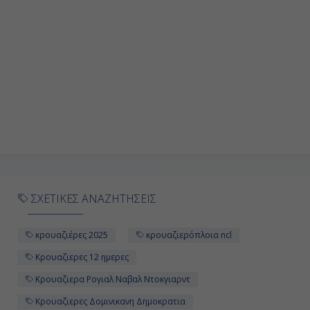
Ημέρα 9η
Εν Πλω
-
-
Ημέρα 10η
Ρόγιαλ Νάβαλ Ντόκγιαρντ,
Βερμούδες
ΣΧΕΤΙΚΕΣ ΑΝΑΖΗΤΗΣΕΙΣ
12:00
Διανυκτέρευση
κρουαζιέρες 2025
κρουαζιερόπλοια ncl
Κρουαζιερες 12 ημερες
Ημέρα 11η
Κρουαζιερα Ρογιαλ Ναβαλ Ντοκγιαρντ
Κρουαζιερες Δομινικανη Δημοκρατια
Ρόγιαλ Νάβαλ Ντόκγιαρντ,