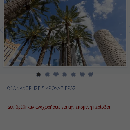
Ημέρα 7η
Εν Πλω
-
-
Ημέρα 8η
Πουέρτο Πλάτα, Δομινικανή
ΑΝΑΧΩΡΗΣΕΙΣ ΚΡΟΥΑΖΙΕΡΑΣ
Δημοκρατία
07:00
Δεν βρέθηκαν αναχωρήσεις για την επόμενη περίοδο!
15:00