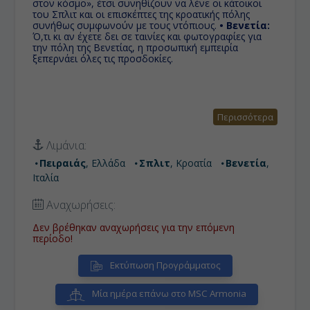
στον κόσμο», έτσι συνηθίζουν να λένε οι κάτοικοι
του Σπλιτ και οι επισκέπτες της κροατικής πόλης
συνήθως συμφωνούν με τους ντόπιους.
• Βενετία:
Ό,τι κι αν έχετε δει σε ταινίες και φωτογραφίες για
την πόλη της Βενετίας, η προσωπική εμπειρία
ξεπερνάει όλες τις προσδοκίες.
Περισσότερα
Λιμάνια:
Πειραιάς
, Ελλάδα
Σπλιτ
, Κροατία
Βενετία
,
Ιταλία
Αναχωρήσεις:
Δεν βρέθηκαν αναχωρήσεις για την επόμενη
περίοδο!
Εκτύπωση Προγράμματος
Μία ημέρα επάνω στο MSC Armonia