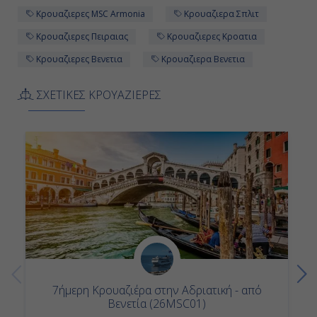
Κρουαζιερες MSC Armonia
Κρουαζιερα Σπλιτ
Κρουαζιερες Πειραιας
Κρουαζιερες Κροατια
Κρουαζιερες Βενετια
Κρουαζιερα Βενετια
ΣΧΕΤΙΚΕΣ ΚΡΟΥΑΖΙΕΡΕΣ
7ήμερη Κρουαζιέρα στην Αδριατική - από
Βενετία (26MSC01)