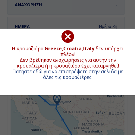
-
Ημέρα 3η
Σπλιτ, Κροατία
ΧΑΡΤΗΣ ΚΡΟΥΑΖΙΕΡΑΣ
Η κρουαζιέρα
Greece,Croatia,Italy
δεν υπάρχει
07:30
πλέον!
Συνολική απόσταση κρουαζιέρας:
884
ναυτικά μίλια
Δεν βρέθηκαν αναχωρήσεις για αυτήν την
(1638χλμ.)
16:00
κρουαζιέρα ή η κρουαζιέρα έχει καταργηθεί!
Πατήστε εδώ για να επιστρέψετε στην σελίδα με
+
όλες τις κρουαζιέρες
.
−
Ημέρα 4η
Βενετία, Ιταλία
07:00
Αποβίβαση