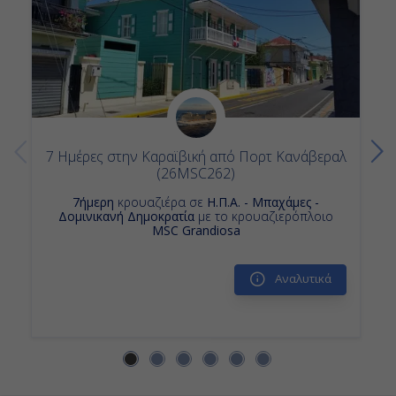
7 Ημέρες στην Καραϊβική από Πορτ Κανάβεραλ
(26MSC262)
7ήμερη
κρουαζιέρα σε
Η.Π.Α. - Μπαχάμες -
Δομινικανή Δημοκρατία
με το κρουαζιερόπλοιο
MSC Grandiosa
Αναλυτικά