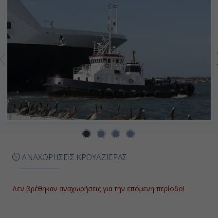
Ημέρα 7η
Εν Πλω
-
-
Ημέρα 8η
Πορτ Κανάβεραλ - Ορλάντο, Η.Π.Α.
07:00
ΑΝΑΧΩΡΗΣΕΙΣ ΚΡΟΥΑΖΙΕΡΑΣ
Αποβίβαση
Δεν βρέθηκαν αναχωρήσεις για την επόμενη περίοδο!