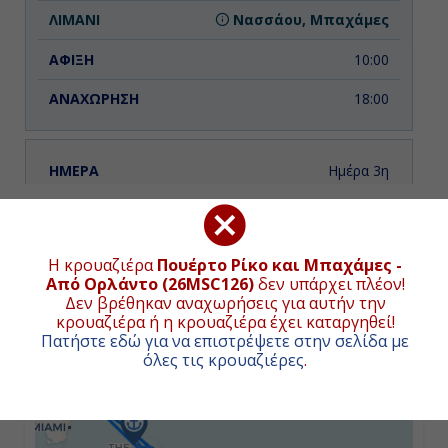
Νασσάου, Μπαχάμες
10:00
18:00
Ημέρα 3η
Εν Πλω
ΧΑΡΤΗΣ ΚΡΟΥΑΖΙΕΡΑΣ
-
Η κρουαζιέρα
Πουέρτο Ρίκο και Μπαχάμες -
Συνολική απόσταση κρουαζιέρας:
2058
ναυτικά μίλια
(3812χλμ.)
Από Ορλάντο (26MSC126)
δεν υπάρχει πλέον!
-
Δεν βρέθηκαν αναχωρήσεις για αυτήν την
κρουαζιέρα ή η κρουαζιέρα έχει καταργηθεί!
+
Πατήστε εδώ για να επιστρέψετε στην σελίδα με
−
όλες τις κρουαζιέρες
.
Ημέρα 4η
Σαν Χουάν, Πουέρτο Ρίκο
10:00