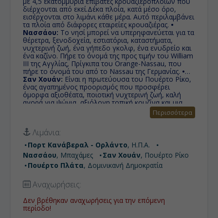
με 4,5 εκατομμύρια επιβάτες κρουαζιερόπλοιων που
διέρχονται από εκεί.Δέκα πλοία, κατά μέσο όρο,
εισέρχονται στο λιμάνι κάθε μέρα. Αυτό περιλαμβάνει
τα πλοία από διάφορες εταιρείες κρουαζιέρας.
•
Νασσάου:
Το νησί μπορεί να υπερηφανεύεται για τα
θέρετρα, ξενοδοχεία, εστιατόρια, καταστήματα,
νυχτερινή ζωή, ένα γήπεδο γκολφ, ένα ενυδρείο και
ένα καζίνο. Πήρε το όνομά της προς τιμήν του William
III της Αγγλίας, Πρίγκιπα του Orange-Nassau, που
πήρε το όνομά του από το Nassau της Γερμανίας.
•
Σαν Χουάν:
Είναι η πρωτεύουσα του Πουέρτο Ρίκο,
ένας αγαπημένος προορισμός που προσφέρει
όμορφα αξιοθέατα, ποιοτική νυχτερινή ζωή, καλή
αγορά για ψώνια, αξιόλογη τοπική κουζίνα και μια
κουλτούρα που θα σας κερδίσει από την πρώτη
Περισσότερα
στιγμή.
• Πουέρτο Πλάτα:
Βρίσκεται βόρεια της
Δομινικανής Δημοκρατίας. Είναι η βορειότερη επαρχία
Λιμάνια:
της Δομινικανής Δημοκρατίας και ένα μέρος του
βρίσκεται στους πρόποδες της βόρειας οροσειράς.
Πορτ Κανάβεραλ - Ορλάντο
, Η.Π.Α.
Είναι τόπος με συνεχώς αυξανόμενο αριθμό
Νασσάου
, Μπαχάμες
Σαν Χουάν
, Πουέρτο Ρίκο
τουριστών, κυρίως χάρη στις καλές του παραλίες.
Πουέρτο Πλάτα
, Δομινικανή Δημοκρατία
Αναχωρήσεις:
Δεν βρέθηκαν αναχωρήσεις για την επόμενη
περίοδο!