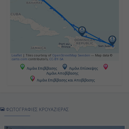
19:00
Ημέρα 5η
Πουέρτο Πλάτα, Δομινικανή
Δημοκρατία
Leaflet
|
Tiles courtesy of
OpenStreetMap Sweden
— Map data ©
10:00
carto.com
contributors,
CC-BY-SA
18:00
Λιμάνι Επιβίβασης
Λιμάνι Επίσκεψης
Λιμάνι Αποβίβασης
Λιμάνι Επιβίβασης και Αποβίβασης
Ημέρα 6η
Εν Πλω
ΦΩΤΟΓΡΑΦΙΕΣ ΚΡΟΥΑΖΙΕΡΑΣ
-
-