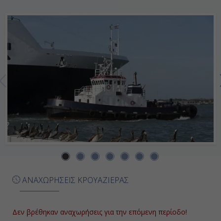
-
Ημέρα 7η
Εν Πλω
-
-
Ημέρα 8η
Πορτ Κανάβεραλ - Ορλάντο, Η.Π.Α.
07:00
ΑΝΑΧΩΡΗΣΕΙΣ ΚΡΟΥΑΖΙΕΡΑΣ
17:00
Δεν βρέθηκαν αναχωρήσεις για την επόμενη περίοδο!