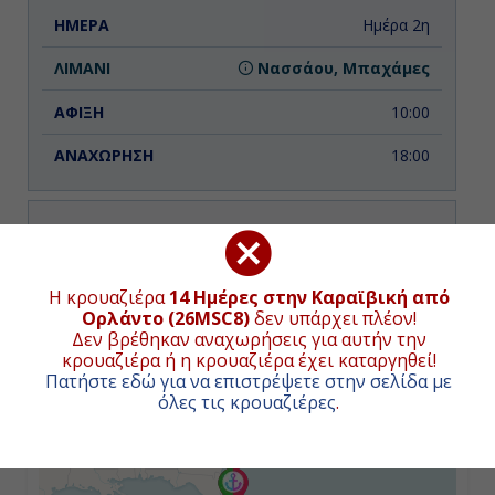
Ημέρα 2η
Νασσάου, Μπαχάμες
10:00
18:00
Ημέρα 3η
Όσεαν Κέϊ MSC Reserve, Μπαχάμες
ΧΑΡΤΗΣ ΚΡΟΥΑΖΙΕΡΑΣ
Η κρουαζιέρα
14 Ημέρες στην Καραϊβική από
Ορλάντο (26MSC8)
δεν υπάρχει πλέον!
08:00
Δεν βρέθηκαν αναχωρήσεις για αυτήν την
Συνολική απόσταση κρουαζιέρας:
3652
ναυτικά μίλια
(6764χλμ.)
κρουαζιέρα ή η κρουαζιέρα έχει καταργηθεί!
18:00
Πατήστε εδώ για να επιστρέψετε στην σελίδα με
όλες τις κρουαζιέρες
.
+
−
Ημέρα 4η
Εν Πλω