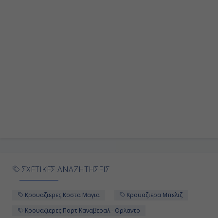
Ημέρα 9η
Εν Πλω
-
-
Ημέρα 10η
Κόστα Μάγια, Μεξικό
11:00
19:00
ΣΧΕΤΙΚΕΣ ΑΝΑΖΗΤΗΣΕΙΣ
Κρουαζιερες Κοστα Μαγια
Κρουαζιερα Μπελιζ
Ημέρα 11η
Κρουαζιερες Πορτ Καναβεραλ - Ορλαντο
Μπελίζ, Μπελίζ