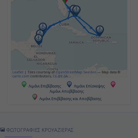
-
-
Ημέρα 5η
Πουέρτο Πλάτα, Δομινικανή
Δημοκρατία
Leaflet
|
Tiles courtesy of
OpenStreetMap Sweden
— Map data ©
09:00
carto.com
contributors,
CC-BY-SA
17:00
Λιμάνι Επιβίβασης
Λιμάνι Επίσκεψης
Λιμάνι Αποβίβασης
Λιμάνι Επιβίβασης και Αποβίβασης
Ημέρα 6η
Εν Πλω
ΦΩΤΟΓΡΑΦΙΕΣ ΚΡΟΥΑΖΙΕΡΑΣ
-