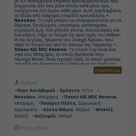
με 4,5 εκατομμύρια επιβάτες κρουαζιερόπλοιων που
διέρχονται από εκεί.Δέκα πλοία, κατά μέσο όρο,
εισέρχονται στο λιμάνι κάθε μέρα. Αυτό περιλαμβάνει
τα πλοία από διάφορες εταιρείες κρουαζιέρας.
•
Νασσάου:
Το νησί μπορεί να υπερηφανεύεται για τα
θέρετρα, ξενοδοχεία, εστιατόρια, καταστήματα,
νυχτερινή ζωή, ένα γήπεδο γκολφ, ένα ενυδρείο και
ένα καζίνο. Πήρε το όνομά της προς τιμήν του William
III της Αγγλίας, Πρίγκιπα του Orange-Nassau, που
πήρε το όνομά του από το Nassau της Γερμανίας.
•
Όσεαν Κέϊ MSC Reserve:
Το Ocean Cay είναι ένα
νησί στις Μπαχάμες, το οποίο βρίσκεται στην
περιοχή Bimini. Είναι τεχνητό νησί, το οποίο χτίστηκε
στα τέλη της δεκαετίας του 1960 μέχρι τις αρχές της
δεκαετίας του 1970 και χρησιμοποιήθηκε ως
Περισσότερα
βιομηχανικός χώρος εκχύλισης άμμου. Η προβλήτα
ανακατασκευάστηκε ως ιδιωτικό νησί, για να
Λιμάνια:
χρησιμοποιηθεί από τις κρουαζιέρες MSC.
• Πουέρτο
Πλάτα:
Βρίσκεται βόρεια της Δομινικανής
Πορτ Κανάβεραλ - Ορλάντο
, Η.Π.Α.
Δημοκρατίας. Είναι η βορειότερη επαρχία της
Νασσάου
, Μπαχάμες
Όσεαν Κέϊ MSC Reserve
,
Δομινικανής Δημοκρατίας και ένα μέρος του βρίσκεται
στους πρόποδες της βόρειας οροσειράς. Είναι τόπος
Μπαχάμες
Πουέρτο Πλάτα
, Δομινικανή
με συνεχώς αυξανόμενο αριθμό τουριστών, κυρίως
Δημοκρατία
Κόστα Μάγια
, Μεξικό
Μπελίζ
,
χάρη στις καλές του παραλίες.
• Κόστα Μάγια:
Μπελίζ
Κοζουμέλ
, Μεξικό
Μικρή τουριστική περιοχή της πολιτείας Quintana
Roo του Μεξικού, μοιάζει με ιδιωτικό νησί φτιαγμένο
ειδικά για τους επιβάτες των κρουαζιερόπλοιων.
•
Αναχωρήσεις:
Μπελίζ:
Τα αποτελέσματα για τον τουρισμό με