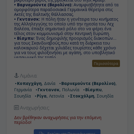
• Βαρνεμούντε (Βερολίνο):
Αναμφισβήτητα από τα
ομορφότερα παραδοσιακά Γερμανικά θέρετρα στις
Ακτές της Βαλτικής θάλλασσας.
• Γκντανσκ:
Η πόλη ήταν η γενέτειρα του κινήματος
της Αλληλεγγύης το οποίο υπό την ηγεσία του Λεχ
Βαλέσα, έπαιξε σημαντικό ρόλο στο να φέρει ένα
τέλος στον κομμουνισμό στην Κεντρική Ευρώπη.
• Βίσμπυ:
Ένας δημοφιλής προορισμός διακοπών
για τους Σκανδιναβούς,που κατά τη διάρκεια του
καλοκαιριού δέχεται χιλιάδες τουρίστες κάθε χρόνο
για να τους φιλοξενήσει με αγάπη, στο υποβλητικό
μεσαιωνικό της τοπίο.
• Ρίγα:
Πρωτεύουσα της Λετονίας με το 60% του
Περισσότερα
πληθυσμού να είναι Λετονοί, ενώ σχεδόν το 30%
είναι Ρώσοι. Η Λετονία είναι μία από τις τρεις βαλτικές
Λιμάνια:
χώρες που μετά τον Β' Παγκόσμιο Πόλεμο
προσαρτήθηκαν στην τότε ΕΣΣΔ. Aπέκτησε την
Κοπεγχάγη
, Δανία
Βαρνεμούντε (Βερολίνο)
,
ανεξαρτησία της από την ΕΣΣΔ τον Αύγουστο του
Γερμανία
Γκντανσκ
, Πολωνία
Βίσμπυ
,
1991. Την 1η Μαΐου 2004 η χώρα έγινε μέλος της
Ευρωπαϊκής Ένωσης.
Σουηδία
Ρίγα
, Λετονία
Στοκχόλμη
, Σουηδία
• Στοκχόλμη:
To όνομά της σημαίνει "πόλη ανάμεσα
σε γέφυρες", με 1,5 εκατ. κατοίκους είναι η
Αναχωρήσεις:
μεγαλύτερη πόλη και πρωτεύουσα της Σουηδίας.
Δεν βρέθηκαν αναχωρήσεις για την επόμενη
περίοδο!
Εκτύπωση Προγράμματος