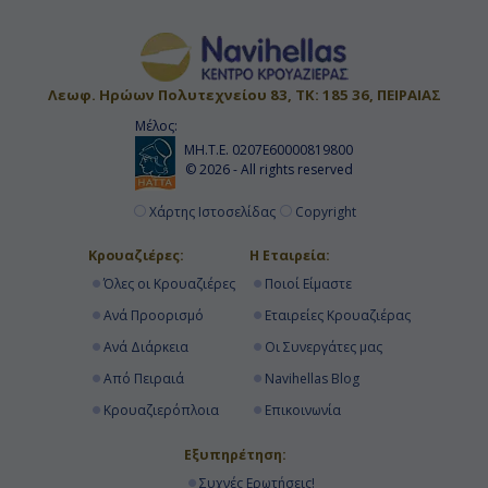
Λεωφ. Ηρώων Πολυτεχνείου 83, ΤΚ: 185 36, ΠΕΙΡΑΙΑΣ
Μέλος:
ΜΗ.Τ.Ε. 0207Ε60000819800
© 2026 - All rights reserved
Χάρτης Ιστοσελίδας
Copyright
Κρουαζιέρες:
Η Εταιρεία:
Όλες οι Κρουαζιέρες
Ποιοί Είμαστε
Ανά Προορισμό
Εταιρείες Κρουαζιέρας
Ανά Διάρκεια
Οι Συνεργάτες μας
Από Πειραιά
Navihellas Blog
Κρουαζιερόπλοια
Επικοινωνία
Εξυπηρέτηση:
Συχνές Ερωτήσεις!