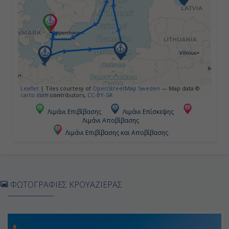
16:00
Ημέρα 5η
Ρίγα, Λετονία
07:00
Leaflet
|
Tiles courtesy of
OpenStreetMap Sweden
— Map data ©
carto.com
contributors,
CC-BY-SA
14:00
Λιμάνι Επιβίβασης
Λιμάνι Επίσκεψης
Λιμάνι Αποβίβασης
Λιμάνι Επιβίβασης και Αποβίβασης
Ημέρα 6η
Στοκχόλμη, Σουηδία
09:00
ΦΩΤΟΓΡΑΦΙΕΣ ΚΡΟΥΑΖΙΕΡΑΣ
20:00