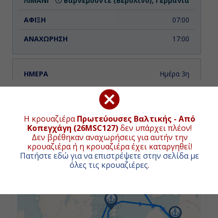
Βαρνεμούντε (Βερολίνο), Γερμανία
07:00
17:00
Ημέρα 3η
Γκντανσκ, Πολωνία
ΧΑΡΤΗΣ ΚΡΟΥΑΖΙΕΡΑΣ
10:00
Η κρουαζιέρα
Πρωτεύουσες Βαλτικής - Από
Συνολική απόσταση κρουαζιέρας:
1550
ναυτικά μίλια
Κοπεγχάγη (26MSC127)
δεν υπάρχει πλέον!
(2871χλμ.)
20:00
Δεν βρέθηκαν αναχωρήσεις για αυτήν την
κρουαζιέρα ή η κρουαζιέρα έχει καταργηθεί!
+
Πατήστε εδώ για να επιστρέψετε στην σελίδα με
όλες τις κρουαζιέρες
.
−
Ημέρα 4η
Βίσμπυ, Σουηδία
09:00