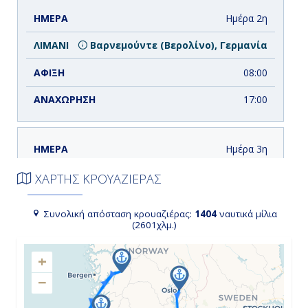
Ημέρα 2η
Βαρνεμούντε (Βερολίνο), Γερμανία
08:00
17:00
Ημέρα 3η
Εν Πλω
ΧΑΡΤΗΣ ΚΡΟΥΑΖΙΕΡΑΣ
-
Συνολική απόσταση κρουαζιέρας:
1404
ναυτικά μίλια
(2601χλμ.)
-
+
−
Ημέρα 4η
Στάβανγκερ, Νορβηγία