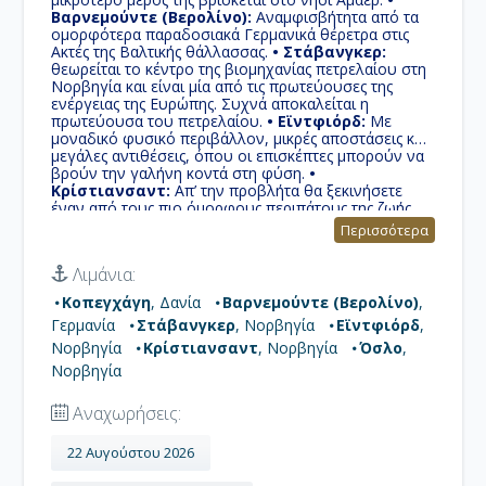
Βαρνεμούντε (Βερολίνο):
Αναμφισβήτητα από τα
ομορφότερα παραδοσιακά Γερμανικά θέρετρα στις
Ακτές της Βαλτικής θάλλασσας.
• Στάβανγκερ:
θεωρείται το κέντρο της βιομηχανίας πετρελαίου στη
Νορβηγία και είναι μία από τις πρωτεύουσες της
ενέργειας της Ευρώπης. Συχνά αποκαλείται η
πρωτεύουσα του πετρελαίου.
• Εϊντφιόρδ:
Με
μοναδικό φυσικό περιβάλλον, μικρές αποστάσεις και
μεγάλες αντιθέσεις, όπου οι επισκέπτες μπορούν να
βρούν την γαλήνη κοντά στη φύση.
•
Κρίστιανσαντ:
Απ’ την προβλήτα θα ξεκινήσετε
έναν από τους πιο όμορφους περιπάτους της ζωής
σας ο οποίος οδηγεί σε πανέμορφα πάρκα με
Περισσότερα
συντριβάνια και πράσινο, θα περάσετε ένα οχυρό
του 17ου αιώνα και θα φτάσετε στην παραλία.
•
Λιμάνια:
Όσλο:
Πρόκειται για την πρωτεύουσα της Νορβηγίας,
συνδυάζει μοντερνισμό και παράδοση. Το Όσλο
Κοπεγχάγη
, Δανία
Βαρνεμούντε (Βερολίνο)
,
βρίσκεται στο φιόρδ Oslofjord, στον όρμο Σκάγκερακ
Γερμανία
Στάβανγκερ
, Νορβηγία
Εϊντφιόρδ
,
(Skagerrak). Με φημισμένους κόλπους και σύγχρονη
αρχιτεκτονική, προσφέρει μια συναρπαστική
Νορβηγία
Κρίστιανσαντ
, Νορβηγία
Όσλο
,
σύνθεση φύσης και αστικής κομψότητας.
Νορβηγία
Αναχωρήσεις:
22 Αυγούστου 2026