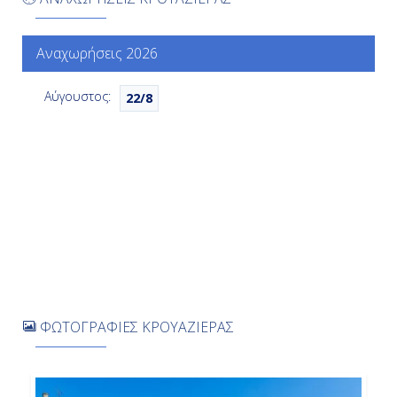
20:00
Αναχωρήσεις 2026
Ημέρα 7η
Αύγουστος:
22/8
Όσλο, Νορβηγία
07:00
16:00
Ημέρα 8η
Κοπεγχάγη, Δανία
09:00
ΦΩΤΟΓΡΑΦΙΕΣ ΚΡΟΥΑΖΙΕΡΑΣ
Αποβίβαση