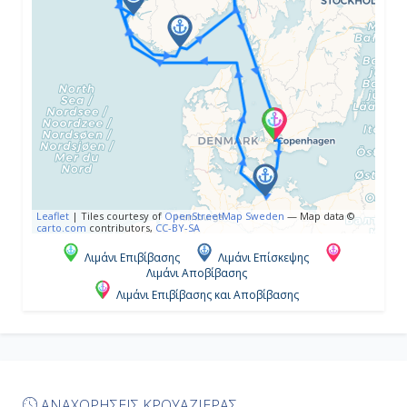
08:00
18:00
Ημέρα 5η
Εϊντφιόρδ, Νορβηγία
08:00
Leaflet
|
Tiles courtesy of
OpenStreetMap Sweden
— Map data ©
carto.com
contributors,
CC-BY-SA
17:00
Λιμάνι Επιβίβασης
Λιμάνι Επίσκεψης
Λιμάνι Αποβίβασης
Λιμάνι Επιβίβασης και Αποβίβασης
Ημέρα 6η
Κρίστιανσαντ, Νορβηγία
12:00
ΑΝΑΧΩΡΗΣΕΙΣ ΚΡΟΥΑΖΙΕΡΑΣ