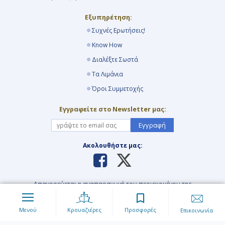
Εξυπηρέτηση:
Συχνές Ερωτήσεις!
Know How
Διαλέξτε Σωστά
Τα Λιμάνια
Όροι Συμμετοχής
Εγγραφείτε στο Newsletter μας:
Εγγραφή
Ακολουθήστε μας:
Απαγορεύεται η αναπαραγωγή του περιεχομένου της
ιστοσελίδας με οιανδήποτε τρόπο και μέσο. Για περισσότερες
πληροφορίες διαβάστε τους
Όρους Χρήσης
της ιστοσελίδας.
Μενού
Κρουαζιέρες
Προσφορές
Επικοινωνία