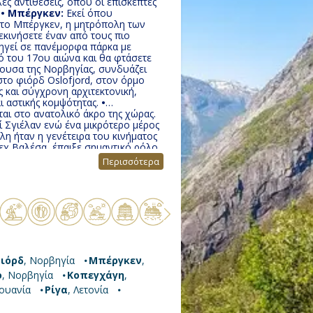
ες αντιθέσεις, όπου οι επισκέπτες
.
• Μπέργκεν:
Εκεί όπου
ι το Μπέργκεν, η μητρόπολη των
εκινήσετε έναν από τους πιο
ηγεί σε πανέμορφα πάρκα με
ό του 17ου αιώνα και θα φτάσετε
ύουσα της Νορβηγίας, συνδυάζει
στο φιόρδ Oslofjord, στον όρμο
 και σύγχρονη αρχιτεκτονική,
 αστικής κομψότητας.
•
αι στο ανατολικό άκρο της χώρας.
ί Σγιέλαν ενώ ένα μικρότερο μέρος
η ήταν η γενέτειρα του κινήματος
εχ Βαλέσα, έπαιξε σημαντικό ρόλο
 Κεντρική Ευρώπη.
• Κλαϊπέδα:
Αν
Περισσότερα
το Curonian Spit, η οποία είναι μια
ι τη λιμνοθάλασσα Curonia από τη
ίας με το 60% του πληθυσμού να
Λετονία είναι μία από τις τρεις
εμο προσαρτήθηκαν στην τότε
ΣΣΔ τον Αύγουστο του 1991. Την 1η
 Ένωσης.
• Στοκχόλμη:
To όνομά
εκατ. κατοίκους είναι η μεγαλύτερη
ιόρδ
, Νορβηγία
Μπέργκεν
,
ο
, Νορβηγία
Κοπεγχάγη
,
θουανία
Ρίγα
, Λετονία