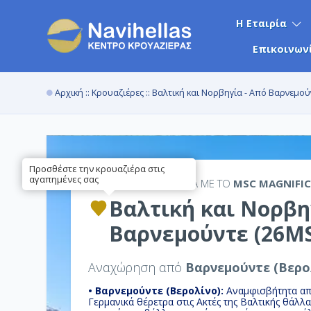
Η Εταιρία
Επικοινων
Αρχική
::
Κρουαζιέρες
:: Βαλτική και Νορβηγία - Από Βαρνεμού
Προσθέστε την κρουαζιέρα στις
αγαπημένες σας
14ΉΜΕΡΗ
ΚΡΟΥΑΖΙΕΡΑ ΜΕ ΤΟ
MSC MAGNIFI
Βαλτική και Νορβη
Βαρνεμούντε (26M
Αναχώρηση από
Βαρνεμούντε (Βερο
• Βαρνεμούντε (Βερολίνο):
Αναμφισβήτητα απ
Γερμανικά θέρετρα στις Ακτές της Βαλτικής θάλλ