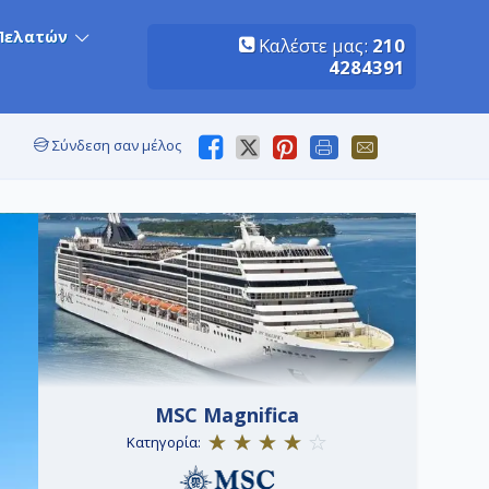
Πελατών
Καλέστε μας:
210
4284391
Σύνδεση σαν μέλος
MSC Magnifica
Κατηγορία: