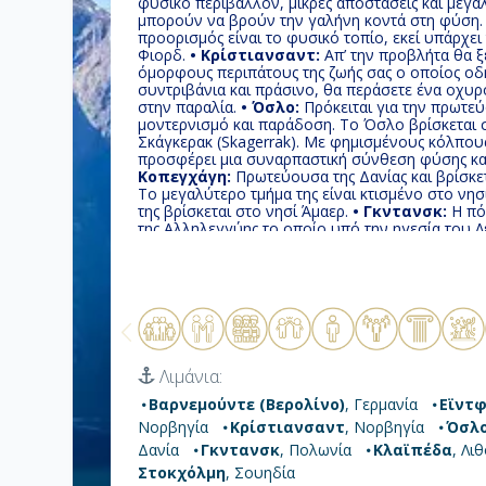
φυσικό περιβάλλον, μικρές αποστάσεις και μεγάλ
μπορούν να βρούν την γαλήνη κοντά στη φύση
προορισμός είναι το φυσικό τοπίο, εκεί υπάρχε
Φιορδ.
• Κρίστιανσαντ:
Απ’ την προβλήτα θα ξ
όμορφους περιπάτους της ζωής σας ο οποίος οδ
συντριβάνια και πράσινο, θα περάσετε ένα οχυρ
στην παραλία.
• Όσλο:
Πρόκειται για την πρωτε
μοντερνισμό και παράδοση. Το Όσλο βρίσκεται 
Σκάγκερακ (Skagerrak). Με φημισμένους κόλπους
προσφέρει μια συναρπαστική σύνθεση φύσης και
Κοπεγχάγη:
Πρωτεύουσα της Δανίας και βρίσκετ
Το μεγαλύτερο τμήμα της είναι κτισμένο στο νησ
της βρίσκεται στο νησί Άμαερ.
• Γκντανσκ:
Η πόλ
της Αλληλεγγύης το οποίο υπό την ηγεσία του Λ
στο να φέρει ένα τέλος στον κομμουνισμό στην
σας αρέσει η φύση αξίζει να κάνετε μια εκδρομή σ
αμμώδης χερσόνησος 98 χιλιομέτρων που χωρίζε
βαλτική θάλασσα.
• Ρίγα:
Πρωτεύουσα της Λετον
είναι Λετονοί, ενώ σχεδόν το 30% είναι Ρώσοι. Η 
βαλτικές χώρες που μετά τον Β' Παγκόσμιο Πόλ
ΕΣΣΔ. Aπέκτησε την ανεξαρτησία της από την Ε
Μαΐου 2004 η χώρα έγινε μέλος της Ευρωπαϊκής
Λιμάνια:
της σημαίνει "πόλη ανάμεσα σε γέφυρες", με 1,5 
πόλη και πρωτεύουσα της Σουηδίας.
Βαρνεμούντε (Βερολίνο)
, Γερμανία
Εϊντφ
Νορβηγία
Κρίστιανσαντ
, Νορβηγία
Όσλ
Δανία
Γκντανσκ
, Πολωνία
Κλαϊπέδα
, Λι
Στοκχόλμη
, Σουηδία