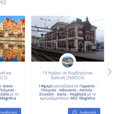
ΡΕΣ
κή και
14 Ημέρες σε Νορβηγία και
SC2)
Βαλτική (26MSC4)
σε
Δανία -
14ήμερη
κρουαζιέρα σε
Γερμανία -
 Πολωνία -
Πολωνία - Λιθουανία - Λετονία -
ουηδία
με το
Σουηδία - Δανία - Νορβηγία
με το
Magnifica
κρουαζιερόπλοιο
MSC Magnifica
Αναλυτικά
Αναλυτικά