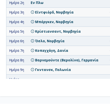
Ημέρα 2η
Εν Πλω
Ημέρα 3η
Εϊντφιόρδ, Νορβηγία
Ημέρα 4η
Μπέργκεν, Νορβηγία
Ημέρα 5η
Κρίστιανσαντ, Νορβηγία
Ημέρα 6η
Όσλο, Νορβηγία
Ημέρα 7η
Κοπεγχάγη, Δανία
Ημέρα 8η
Βαρνεμούντε (Βερολίνο), Γερμανία
Ημέρα 9η
Γκντανσκ, Πολωνία
Ημέρα
Κλαϊπέδα, Λιθουανία
10η
Ημέρα
Ρίγα, Λετονία
11η
Ημέρα
Στοκχόλμη, Σουηδία