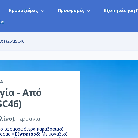
Κρουαζιέρες
Προσφορές
Εξυπηρέτηση 
ία
ντε (26MSC46)
CA
γία - Από
SC46)
λίνο)
, Γερμανία
ό τα ομορφότερα παραδοσιακά
ασσας.
• Εϊντφιόρδ:
Με μοναδικό