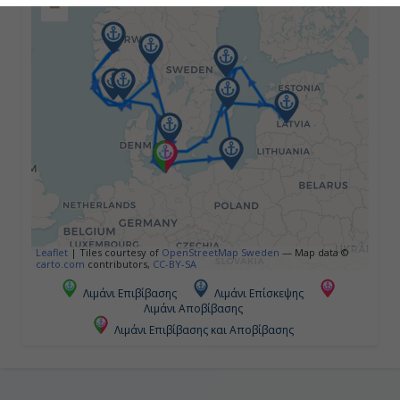
−
Ημέρα 4η
Εϊντφιόρδ, Νορβηγία
08:00
17:00
Ημέρα 5η
Λίνγκσταλ, Νορβηγία
08:00
Leaflet
|
Tiles courtesy of
OpenStreetMap Sweden
— Map data ©
carto.com
contributors,
CC-BY-SA
16:00
Λιμάνι Επιβίβασης
Λιμάνι Επίσκεψης
Λιμάνι Αποβίβασης
Λιμάνι Επιβίβασης και Αποβίβασης
Ημέρα 6η
Όσλο, Νορβηγία