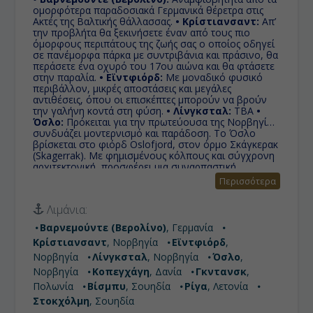
ομορφότερα παραδοσιακά Γερμανικά θέρετρα στις
Ακτές της Βαλτικής θάλλασσας.
• Κρίστιανσαντ:
Απ’
την προβλήτα θα ξεκινήσετε έναν από τους πιο
όμορφους περιπάτους της ζωής σας ο οποίος οδηγεί
σε πανέμορφα πάρκα με συντριβάνια και πράσινο, θα
περάσετε ένα οχυρό του 17ου αιώνα και θα φτάσετε
στην παραλία.
• Εϊντφιόρδ:
Με μοναδικό φυσικό
περιβάλλον, μικρές αποστάσεις και μεγάλες
αντιθέσεις, όπου οι επισκέπτες μπορούν να βρούν
την γαλήνη κοντά στη φύση.
• Λίνγκσταλ:
ΤΒΑ
•
Όσλο:
Πρόκειται για την πρωτεύουσα της Νορβηγίας,
συνδυάζει μοντερνισμό και παράδοση. Το Όσλο
βρίσκεται στο φιόρδ Oslofjord, στον όρμο Σκάγκερακ
(Skagerrak). Με φημισμένους κόλπους και σύγχρονη
αρχιτεκτονική, προσφέρει μια συναρπαστική
σύνθεση φύσης και αστικής κομψότητας.
•
Περισσότερα
Κοπεγχάγη:
Πρωτεύουσα της Δανίας και βρίσκεται
στο ανατολικό άκρο της χώρας. Το μεγαλύτερο τμήμα
Λιμάνια:
της είναι κτισμένο στο νησί Σγιέλαν ενώ ένα
μικρότερο μέρος της βρίσκεται στο νησί Άμαερ.
•
Βαρνεμούντε (Βερολίνο)
, Γερμανία
Γκντανσκ:
Η πόλη ήταν η γενέτειρα του κινήματος
Κρίστιανσαντ
, Νορβηγία
Εϊντφιόρδ
,
της Αλληλεγγύης το οποίο υπό την ηγεσία του Λεχ
Βαλέσα, έπαιξε σημαντικό ρόλο στο να φέρει ένα
Νορβηγία
Λίνγκσταλ
, Νορβηγία
Όσλο
,
τέλος στον κομμουνισμό στην Κεντρική Ευρώπη.
•
Νορβηγία
Κοπεγχάγη
, Δανία
Γκντανσκ
,
Βίσμπυ:
Ένας δημοφιλής προορισμός διακοπών για
Πολωνία
Βίσμπυ
, Σουηδία
Ρίγα
, Λετονία
τους Σκανδιναβούς,που κατά τη διάρκεια του
καλοκαιριού δέχεται χιλιάδες τουρίστες κάθε χρόνο
Στοκχόλμη
, Σουηδία
για να τους φιλοξενήσει με αγάπη, στο υποβλητικό