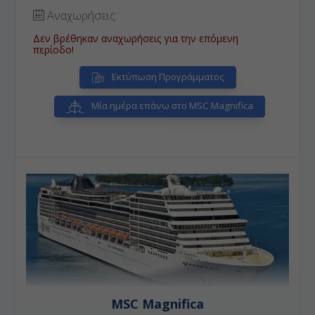
μεσαιωνικό της τοπίο.
• Ρίγα:
Πρωτεύουσα της
Αναχωρήσεις:
Λετονίας με το 60% του πληθυσμού να είναι Λετονοί,
ενώ σχεδόν το 30% είναι Ρώσοι. Η Λετονία είναι μία
Δεν βρέθηκαν αναχωρήσεις για την επόμενη
από τις τρεις βαλτικές χώρες που μετά τον Β'
περίοδο!
Παγκόσμιο Πόλεμο προσαρτήθηκαν στην τότε ΕΣΣΔ.
Aπέκτησε την ανεξαρτησία της από την ΕΣΣΔ τον
Εκτύπωση Προγράμματος
Αύγουστο του 1991. Την 1η Μαΐου 2004 η χώρα
έγινε μέλος της Ευρωπαϊκής Ένωσης.
• Στοκχόλμη:
To όνομά της σημαίνει "πόλη ανάμεσα σε γέφυρες",
Μία ημέρα επάνω στο MSC Magnifica
με 1,5 εκατ. κατοίκους είναι η μεγαλύτερη πόλη και
πρωτεύουσα της Σουηδίας.
MSC Magnifica