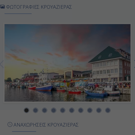
07:00
ΦΩΤΟΓΡΑΦΙΕΣ ΚΡΟΥΑΖΙΕΡΑΣ
16:00
Ημέρα 7η
Κοπεγχάγη, Δανία
09:00
18:00
Ημέρα 8η
Βαρνεμούντε (Βερολίνο), Γερμανία
07:00
ΑΝΑΧΩΡΗΣΕΙΣ ΚΡΟΥΑΖΙΕΡΑΣ
17:00