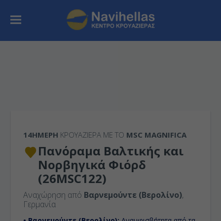
14ΉΜΕΡΗ
ΚΡΟΥΑΖΙΕΡΑ ΜΕ ΤΟ
MSC MAGNIFICA
Πανόραμα Βαλτικής και
Νορβηγικά Φιόρδ
(26MSC122)
Αναχώρηση από
Βαρνεμούντε (Βερολίνο)
,
Γερμανία
• Βαρνεμούντε (Βερολίνο):
Αναμφισβήτητα από τα