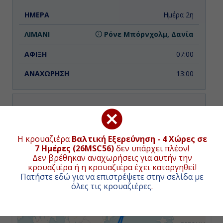
Ημέρα 2η
Ρόνε Μπόρνχολμ, Δανία
07:00
13:00
Ημέρα 3η
Ρίγα, Λετονία
ΧΑΡΤΗΣ ΚΡΟΥΑΖΙΕΡΑΣ
Η κρουαζιέρα
Βαλτική Εξερεύνηση - 4 Χώρες σε
7 Ημέρες (26MSC56)
δεν υπάρχει πλέον!
14:00
Συνολική απόσταση κρουαζιέρας:
1455
ναυτικά μίλια
Δεν βρέθηκαν αναχωρήσεις για αυτήν την
(2695χλμ.)
κρουαζιέρα ή η κρουαζιέρα έχει καταργηθεί!
20:00
Πατήστε εδώ για να επιστρέψετε στην σελίδα με
όλες τις κρουαζιέρες
.
+
−
Ημέρα 4η