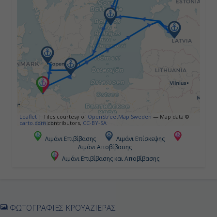
Βίσμπυ, Σουηδία
09:00
18:00
Ημέρα 5η
Στοκχόλμη, Σουηδία
09:00
Leaflet
|
Tiles courtesy of
OpenStreetMap Sweden
— Map data ©
carto.com
contributors,
CC-BY-SA
19:00
Λιμάνι Επιβίβασης
Λιμάνι Επίσκεψης
Λιμάνι Αποβίβασης
Λιμάνι Επιβίβασης και Αποβίβασης
Ημέρα 6η
Εν Πλω
-
ΦΩΤΟΓΡΑΦΙΕΣ ΚΡΟΥΑΖΙΕΡΑΣ