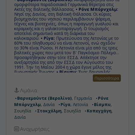
ομορφότερα παραδοσιακά Γερμανικά θέρετρα στις
Ακτές της Βαλτικής θάλλασσας.
• Ρόνε Μπόρνχολμ:
Nησί της Δανίας, στη Βαλτική Θάλασσα. Οι κύριες
βιομηχανίες του νησιού περιλαμβάνουν ψάρεμα,
τέχνες και βιοτεχνίες, όπως η παραγωγή γυαλιού και
κεραμικής και η γαλακτοπαραγωγή. Ο τουρισμός
αποτελεί σημαντικό κατά τη διάρκεια του
καλοκαιριού.
• Ρίγα:
Πρωτεύουσα της Λετονίας με το
60% του πληθυσμού να είναι Λετονοί, ενώ σχεδόν
το 30% είναι Ρώσοι. Η Λετονία είναι μία από τις τρεις
βαλτικές χώρες που μετά τον Β' Παγκόσμιο Πόλεμο
προσαρτήθηκαν στην τότε ΕΣΣΔ. Aπέκτησε την
ανεξαρτησία της από την ΕΣΣΔ τον Αύγουστο του
1991. Την 1η Μαΐου 2004 η χώρα έγινε μέλος της
Ευρωπαϊκής Ένωσης.
• Βίσμπυ:
Ένας δημοφιλής
προορισμός διακοπών για τους Σκανδιναβούς,που
Περισσότερα
κατά τη διάρκεια του καλοκαιριού δέχεται χιλιάδες
τουρίστες κάθε χρόνο για να τους φιλοξενήσει με
Λιμάνια:
αγάπη, στο υποβλητικό μεσαιωνικό της τοπίο.
•
Στοκχόλμη:
To όνομά της σημαίνει "πόλη ανάμεσα
Βαρνεμούντε (Βερολίνο)
, Γερμανία
Ρόνε
σε γέφυρες", με 1,5 εκατ. κατοίκους είναι η
Μπόρνχολμ
, Δανία
Ρίγα
, Λετονία
Βίσμπυ
,
μεγαλύτερη πόλη και πρωτεύουσα της Σουηδίας.
•
Κοπεγχάγη:
Πρωτεύουσα της Δανίας και βρίσκεται
Σουηδία
Στοκχόλμη
, Σουηδία
Κοπεγχάγη
,
στο ανατολικό άκρο της χώρας. Το μεγαλύτερο τμήμα
Δανία
της είναι κτισμένο στο νησί Σγιέλαν ενώ ένα
μικρότερο μέρος της βρίσκεται στο νησί Άμαερ.
Αναχωρήσεις: