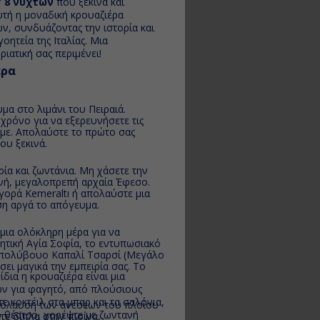
/ 8 νυχτών
που ξεκινά και
υτή η μοναδική κρουαζιέρα
ν, συνδυάζοντας την ιστορία και
οητεία της Ιταλίας. Μια
ιατική σας περιμένει!
έρα
μα στο λιμάνι του Πειραιά.
χρόνο για να εξερευνήσετε τις
με. Απολαύστε το πρώτο σας
ου ξεκινά.
ία και ζωντάνια. Μη χάσετε την
τινή, μεγαλοπρεπή αρχαία Έφεσο.
γορά Kemeraltı ή απολαύστε μια
η αργά το απόγευμα.
μια ολόκληρη μέρα για να
λητική Αγία Σοφία, το εντυπωσιακό
το πολύβουο Καπαλί Τσαρσί (Μεγάλο
ι μαγικά την εμπειρία σας. Το
δια η κρουαζιέρα είναι μια
ών για φαγητό, από πλούσιους
ε κοκτέιλ στα μπαρ και τα σαλόνια,
πόλαυση των ανέσεων του πλοίου
 θέατρο, χορέψτε με ζωντανή
ε δίπλα στην πισίνα,