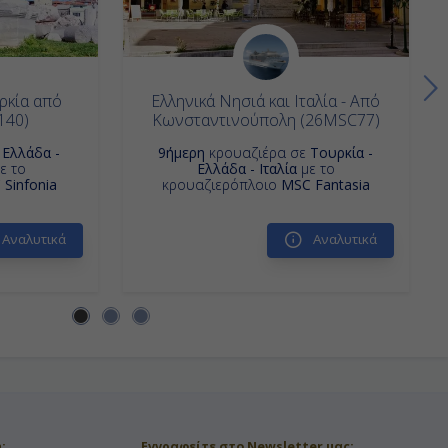
υρκία από
Ελληνικά Νησιά και Ιταλία - Από
140)
Κωνσταντινούπολη (26MSC77)
ε
Ελλάδα -
9ήμερη
κρουαζιέρα σε
Τουρκία -
ε το
Ελλάδα - Ιταλία
με το
 Sinfonia
κρουαζιερόπλοιο
MSC Fantasia
Αναλυτικά
Αναλυτικά
:
Εγγραφείτε στο Newsletter μας: