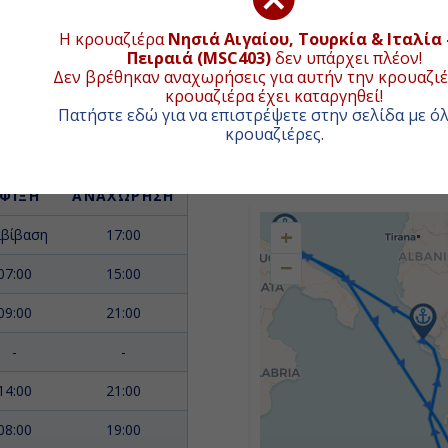
ς και αναμνήσεις από ένα ταξίδι
ες!
Η κρουαζιέρα
Νησιά Αιγαίου, Τουρκία & Ιταλία 
Πειραιά (MSC403)
δεν υπάρχει πλέον!
Δεν βρέθηκαν αναχωρήσεις για αυτήν την κρουαζιέ
κρουαζιέρα έχει καταργηθεί!
Πατήστε εδώ για να επιστρέψετε στην σελίδα με όλ
ΧΑΡΤΗΣ ΚΡΟΥΑΖΙΕΡ
κρουαζιέρες
.
Συνολική απ
ΦΙΞΗ
ΑΝΑΧΩΡΗΣΗ
+
ιβίβαση
17:00
−
07:00
15:00
09:00
21:00
-
-
14:00
21:00
08:00
19:00