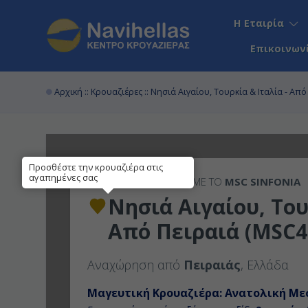
Η Εταιρία
Επικοινων
Αρχική
::
Κρουαζιέρες
:: Νησιά Αιγαίου, Τουρκία & Ιταλία - Απ
Προσθέστε την κρουαζιέρα στις
αγαπημένες σας
8ΉΜΕΡΗ
ΚΡΟΥΑΖΙΕΡΑ ΜΕ ΤΟ
MSC SINFONIA
Νησιά Αιγαίου, Του
Από Πειραιά (MSC4
Αναχώρηση από
Πειραιάς
, Ελλάδα
Μαγευτική Κρουαζιέρα: Ανατολική Με