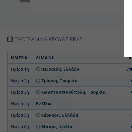
αποβίβαση, γεμάτοι με υπέροχες εικόνες, γεύσει
που συνδύασε τρεις χώρες και αμέτρητες εμπειρί
ΠΡΟΓΡΑΜΜΑ ΚΡΟΥΑΖΙΕΡΑΣ
ΗΜΕΡΑ
ΛΙΜΑΝΙ
Α
Ημέρα 1η
Πειραιάς, Ελλάδα
Επ
Ημέρα 2η
Σμύρνη, Τουρκία
Ημέρα 3η
Κωνσταντινούπολη, Τουρκία
Ημέρα 4η
Εν Πλω
Ημέρα 5η
Κέρκυρα, Ελλάδα
Ημέρα 6η
Μπάρι, Ιταλία