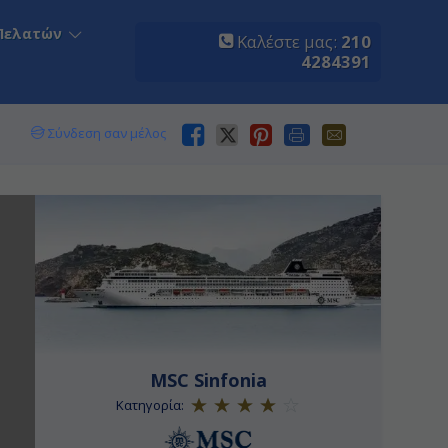
Πελατών
Καλέστε μας:
210
4284391
Σύνδεση σαν μέλος
MSC Sinfonia
Κατηγορία: