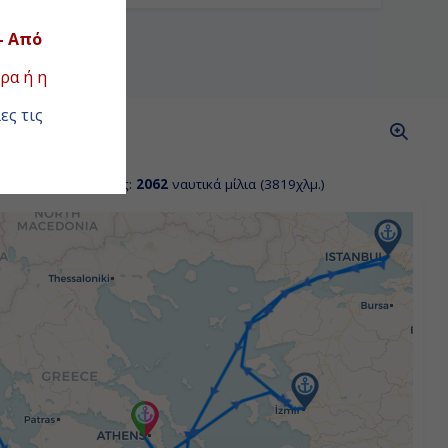
- Από
ρα ή η
ες τις
ΑΣ
όσταση κρουαζιέρας:
2062
ναυτικά μίλια (3819χλμ.)