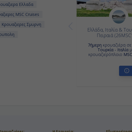
ουαζιερα Ελλαδα
ζιερες MSC Cruises
Κρουαζιερες Σμυρνη
Ελλάδα, Ιταλία & Το
νουπολη
Πειραιά (26MSC
7ήμερη
κρουαζιέρα σ
Τουρκία - Ιταλία
μ
κρουαζιερόπλοιο
MSC
Κρουαζιέρες:
Η Εταιρεία:
Εξυπηρέτηση