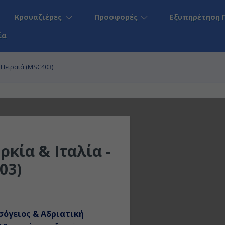
Κρουαζιέρες
Προσφορές
Εξυπηρέτηση 
ία
ό Πειραιά (MSC403)
ρκία & Ιταλία -
03)
σόγειος & Αδριατική