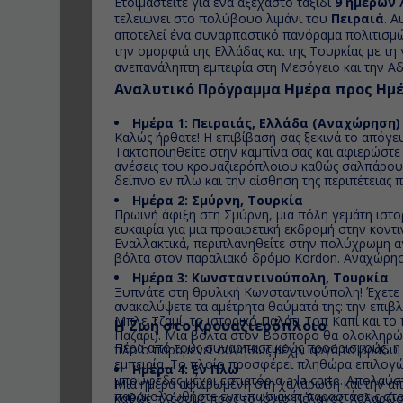
Ετοιμαστείτε για ένα αξέχαστο ταξίδι
9 ημερών 
τελειώνει στο πολύβουο λιμάνι του
Πειραιά
. Α
αποτελεί ένα συναρπαστικό πανόραμα πολιτισμώ
την ομορφιά της Ελλάδας και της Τουρκίας με τη γ
ανεπανάληπτη εμπειρία στη Μεσόγειο και την Αδρ
Αναλυτικό Πρόγραμμα Ημέρα προς Ημ
Ημέρα 1:
Πειραιάς, Ελλάδα
(Αναχώρηση)
Καλώς ήρθατε! Η επιβίβασή σας ξεκινά το απόγευ
Τακτοποιηθείτε στην καμπίνα σας και αφιερώστε 
ανέσεις του κρουαζιερόπλοιου καθώς σαλπάρου
δείπνο εν πλω και την αίσθηση της περιπέτειας π
Ημέρα 2:
Σμύρνη, Τουρκία
Πρωινή άφιξη στη Σμύρνη, μια πόλη γεμάτη ιστορ
ευκαιρία για μια προαιρετική εκδρομή στην κον
Εναλλακτικά, περιπλανηθείτε στην πολύχρωμη α
βόλτα στον παραλιακό δρόμο Kordon. Αναχώρησ
Ημέρα 3:
Κωνσταντινούπολη, Τουρκία
Ξυπνάτε στη θρυλική Κωνσταντινούπολη! Έχετε 
ανακαλύψετε τα αμέτρητα θαύματά της: την επιβ
Μπλε Τζαμί, το ιστορικό Παλάτι Τοπ Καπί και 
Η Ζωή στο Κρουαζιερόπλοιο
Παζάρι). Μια βόλτα στον Βόσπορο θα ολοκληρώσε
Πέρα από τους συναρπαστικούς προορισμούς, η ί
πλοίο παραμένει συνήθως μέχρι αργά το βράδυ.
εμπειρία. Το πλοίο προσφέρει πληθώρα επιλογ
Ημέρα 4:
Εν Πλω
μπουφέδες μέχρι εστιατόρια a la carte. Απολαύστ
Μια ημέρα αφιερωμένη στη χαλάρωση και την α
παρακολουθήστε εντυπωσιακές παραστάσεις στο
καθώς πλέουμε προς το Ιόνιο Πέλαγος. Χαλαρώστ