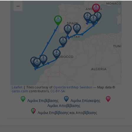
−
Ημέρα 4η
Λας Πάλμας (Γκραν Κανάρια),
Ισπανία
7:00
23:00
Ημέρα 5η
Λανζαρότε, Ισπανία
Leaflet
|
Tiles courtesy of
OpenStreetMap Sweden
— Map data ©
carto.com
contributors,
CC-BY-SA
7:00
Λιμάνι Επιβίβασης
Λιμάνι Επίσκεψης
17:00
Λιμάνι Αποβίβασης
Λιμάνι Επιβίβασης και Αποβίβασης
Ημέρα 6η