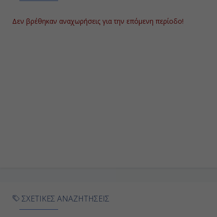
20:00
Δεν βρέθηκαν αναχωρήσεις για την επόμενη περίοδο!
Ημέρα 9η
Μοτρίλ , Ισπανία
8:00
17:00
Ημέρα 10η
Ίμπιζα (Βαλεαρίδες), Ισπανία
12:00
ΣΧΕΤΙΚΕΣ ΑΝΑΖΗΤΗΣΕΙΣ
22:00