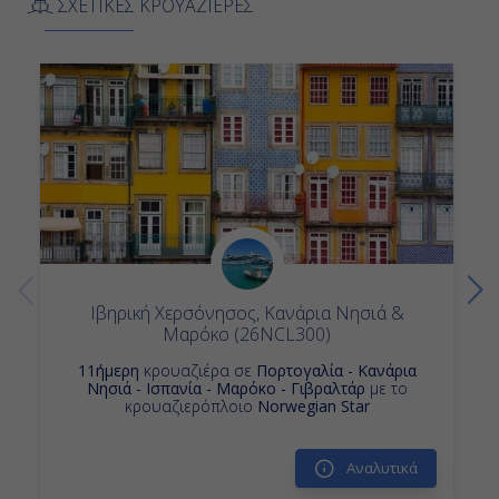
ΣΧΕΤΙΚΕΣ ΚΡΟΥΑΖΙΕΡΕΣ
Κρουαζιερες Καζαμπλανκα
Βαρκελώνη, Ισπανία
Κρουαζιερες Βαρκελωνη
Κρουαζιερα Πορτογαλια
7:00
Κρουαζιερες Λανζαροτε
Αποβίβαση
Κρουαζιερα Norwegian Cruise Line
12ημερη Κρουαζιερα
Κρουαζιερες Λισαβονα
Κρουαζιερα Παλμα Μαγιορκα Βαλεαριδες
Κρουαζιερα Καντιζ Σεβιλλη
Κρουαζιερα Μαροκο
Κρουαζιερα Ισπανια
Κρουαζιερες Ιμπιζα Βαλεαριδες
Ιβηρική Χερσόνησος, Κανάρια Νησιά &
Μαρόκο (26NCL300)
Κρουαζιερες Παλμα Μαγιορκα Βαλεαριδες
11ήμερη
κρουαζιέρα σε
Πορτογαλία - Κανάρια
Κρουαζιερες Πορτογαλια
Νησιά - Ισπανία - Μαρόκο - Γιβραλτάρ
με το
κρουαζιερόπλοιο
Norwegian Star
Κρουαζιερα Λας Παλμας Γκραν Καναρια
Κρουαζιερες Μαροκο
Κρουαζιερα Μοτριλ
Αναλυτικά