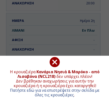
20:00
Ημέρα 2η
Εν Πλω
-
-
Ημέρα 3η
Η κρουαζιέρα
Κανάρια Νησιά & Μαρόκο - από
Λισαβόνα (NCL218)
δεν υπάρχει πλέον!
Σάντα Κρουζ-Τενερίφη (Κανάρια
ΧΑΡΤΗΣ ΚΡΟΥΑΖΙΕΡΑΣ
Νησιά), Ισπανία
Δεν βρέθηκαν αναχωρήσεις για αυτήν την
κρουαζιέρα ή η κρουαζιέρα έχει καταργηθεί!
9:00
Συνολική απόσταση κρουαζιέρας:
2439
ναυτικά μίλια
Πατήστε εδώ για να επιστρέψετε στην σελίδα με
(4518χλμ.)
όλες τις κρουαζιέρες
.
23:00
+