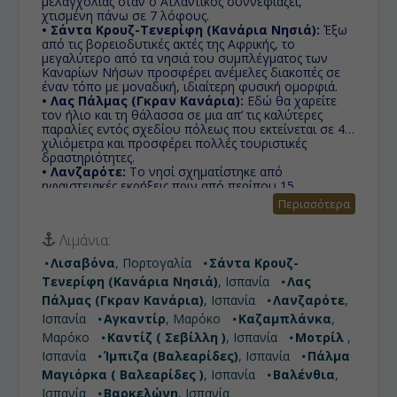
μελαγχολίας όταν ο Ατλαντικός συννεφιάζει,
χτισμένη πάνω σε 7 λόφους.
• Σάντα Κρουζ-Τενερίφη (Κανάρια Νησιά):
Έξω
από τις βορειοδυτικές ακτές της Αφρικής, το
μεγαλύτερο από τα νησιά του συμπλέγματος των
Καναρίων Νήσων προσφέρει ανέμελες διακοπές σε
έναν τόπο με μοναδική, ιδιαίτερη φυσική ομορφιά.
• Λας Πάλμας (Γκραν Κανάρια):
Εδώ θα χαρείτε
τον ήλιο και τη θάλασσα σε μια απ’ τις καλύτερες
παραλίες εντός σχεδίου πόλεως που εκτείνεται σε 4
χιλιόμετρα και προσφέρει πολλές τουριστικές
δραστηριότητες.
• Λανζαρότε:
Το νησί σχηματίστηκε από
ηφαιστειακές εκρήξεις πριν από περίπου 15
εκατομμύρια χρόνια και αποτελείται από ηφαιστειακά
Περισσότερα
πετρώματα και άμμο.
• Αγκαντίρ:
Με θέα τον Ατλαντικό Ωκεανό, στους
Λιμάνια:
πρόποδες της οροσειράς του Άτλαντα είναι από τα
κυριότερα δημοφιλή θέρετρα του Μαρόκου.
Λισαβόνα
, Πορτογαλία
Σάντα Κρουζ-
• Καζαμπλάνκα:
Η μεγαλύτερη πόλη του Μαρόκου
Τενερίφη (Κανάρια Νησιά)
, Ισπανία
Λας
στις ακτές του Ατλαντικού Ωκεανού καθώς και το
μεγαλύτερο λιμάνι της χώρας. Στην Καζαμπλάνκα
Πάλμας (Γκραν Κανάρια)
, Ισπανία
Λανζαρότε
,
ανεγέρθηκε το μεγαλύτερο σε ύψος μουσουλμανικό
Ισπανία
Αγκαντίρ
, Μαρόκο
Καζαμπλάνκα
,
τέμενος του κόσμου, που σήμερα αποτελεί το
Μαρόκο
Καντίζ ( Σεβίλλη )
, Ισπανία
Μοτρίλ
,
καύχημα όλου του αραβικού κόσμου.
• Καντίζ ( Σεβίλλη ):
Ισπανία
Ίμπιζα (Βαλεαρίδες)
Χτισμένη πάνω σε ένα βράχο,
, Ισπανία
Πάλμα
ο οποίος ενώνεται με μια μικρή λωρίδα στεριάς και
Μαγιόρκα ( Βαλεαρίδες )
, Ισπανία
Βαλένθια
,
δρόμο με την ηπειρωτική περιοχή στον Κόλπο του
Ισπανία
Βαρκελώνη
, Ισπανία