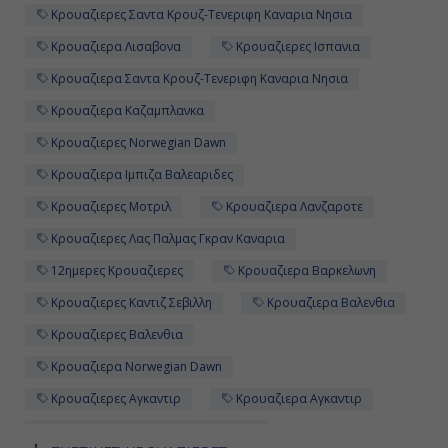
Κρουαζιερες Σαντα Κρουζ-Τενεριφη Καναρια Νησια
Ημέρα 11η
Κρουαζιερα Λισαβονα
Κρουαζιερες Ισπανια
Πάλμα Μαγιόρκα ( Βαλεαρίδες ),
Κρουαζιερα Σαντα Κρουζ-Τενεριφη Καναρια Νησια
Ισπανία
Κρουαζιερα Καζαμπλανκα
8:00
Κρουαζιερες Norwegian Dawn
19:00
Κρουαζιερα Ιμπιζα Βαλεαριδες
Κρουαζιερες Μοτριλ
Κρουαζιερα Λανζαροτε
Κρουαζιερες Λας Παλμας Γκραν Καναρια
Ημέρα 12η
12ημερες Κρουαζιερες
Κρουαζιερα Βαρκελωνη
Βαλένθια, Ισπανία
Κρουαζιερες Καντιζ Σεβιλλη
Κρουαζιερα Βαλενθια
8:00
Κρουαζιερες Βαλενθια
18:00
Κρουαζιερα Norwegian Dawn
Κρουαζιερες Αγκαντιρ
Κρουαζιερα Αγκαντιρ
Ημέρα 13η
Κρουαζιερες Norwegian Cruise Line