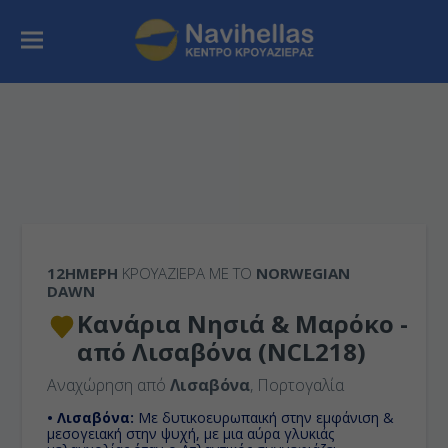
12ΉΜΕΡΗ
ΚΡΟΥΑΖΙΕΡΑ ΜΕ ΤΟ
NORWEGIAN
DAWN
Κανάρια Νησιά & Μαρόκο -
από Λισαβόνα (NCL218)
Αναχώρηση από
Λισαβόνα
, Πορτογαλία
• Λισαβόνα:
Με δυτικοευρωπαική στην εμφάνιση &
μεσογειακή στην ψυχή, με μια αύρα γλυκιάς