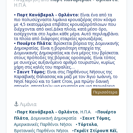
Η.Π.Α.
• Πορτ Κανάβεραλ - Ορλάντο:
Είναι ένα από τα
πιο πολυσύχναστα λιμάνια κρουαζιέρας στον κόσμο
με 4,5 εκατομμύρια επιβάτες κρουαζιερόπλοιων που
διέρχονται από εκεί.Δέκα πλοία, κατά μέσο όρο,
εισέρχονται στο λιμάνι κάθε μέρα. Αυτό περιλαμβάνει
τα πλοία από διάφορες εταιρείες κρουαζιέρας.
• Πουέρτο Πλάτα:
Βρίσκεται βόρεια της Δομινικανής
Δημοκρατίας. Είναι η βορειότερη επαρχία της
Δομινικανής Δημοκρατίας και ένα μέρος του βρίσκεται
στους πρόποδες της βόρειας οροσειράς. Είναι τόπος
με συνεχώς αυξανόμενο αριθμό τουριστών, κυρίως
χάρη στις καλές του παραλίες.
• Σαιντ Τόμας:
Είναι στις Παρθένους Νήσους της
Καραϊβικής Θάλασσας και μαζί με τον Άγιο Ιωάννη, το
Νησί Νερού και το Saint Croix, μια πρώην δανική
αποικία, αποτελούν μια κομητεία και μια περιφέρεια
των αμερικανικών Παρθένων Νήσων μια μη
Περισσότερα
καταχωρημένη στην επικράτεια Ηνωμένων Πολιτειών.
• Τόρτολα:
Το μεγαλύτερο και πιο
Λιμάνια:
πυκνοκατοικημένη από τις Βρετανικές Παρθένες
Νήσους. Τοπική παράδοση αφηγείται οτι ο
Πορτ Κανάβεραλ - Ορλάντο
, Η.Π.Α.
Πουέρτο
Χριστόφορος Κολόμβος ονόμασε το νησί Tortola,
Πλάτα
, Δομινικανή Δημοκρατία
Σαιντ Τόμας
,
που σημαίνει «τρυγόνι» στα ισπανικά.
• Γκρέϊτ Στίρουπ Κέϊ:
Η Norwegian Cruise Line
Αμερικανικές Παρθένοι Νήσοι
Τόρτολα
,
αγόρασε το νησί από τη Belcher Oil Company το 1977
Βρετανικές Παρθένοι Νήσοι
Γκρέϊτ Στίρουπ Κέϊ
,