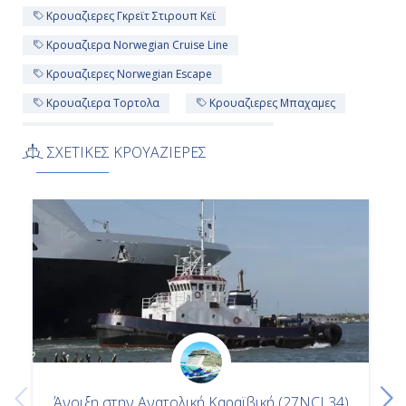
Κρουαζιερες Γκρεϊτ Στιρουπ Κεϊ
Κρουαζιερα Norwegian Cruise Line
Κρουαζιερες Norwegian Escape
Κρουαζιερα Τορτολα
Κρουαζιερες Μπαχαμες
Κρουαζιερες Βρετανικες Παρθενοι Νησοι
ΣΧΕΤΙΚΕΣ ΚΡΟΥΑΖΙΕΡΕΣ
Κρουαζιερες Πουερτο Πλατα
Κρουαζιερες Πορτ Καναβεραλ - Ορλαντο
Κρουαζιερα Πορτ Καναβεραλ - Ορλαντο
Κρουαζιερα Δομινικανη Δημοκρατια
Κρουαζιερα Η Π Α
7ημερη Κρουαζιερα
7ημερες Κρουαζιερες
Κρουαζιερες Η Π Α
Κρουαζιερα Μπαχαμες
Κρουαζιερες Δομινικανη Δημοκρατια
Άνοιξη στην Ανατολική Καραϊβική (27NCL34)