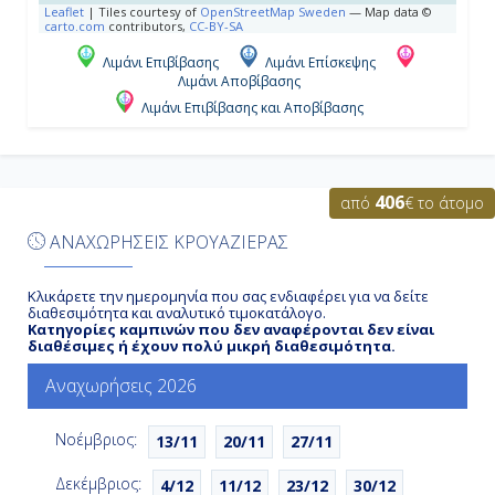
Νήσοι
Leaflet
|
Tiles courtesy of
OpenStreetMap Sweden
— Map data ©
carto.com
contributors,
CC-BY-SA
6:45
Λιμάνι Επιβίβασης
Λιμάνι Επίσκεψης
Λιμάνι Αποβίβασης
14:00
Λιμάνι Επιβίβασης και Αποβίβασης
Ημέρα 6η
406
από
€ το άτομο
Εν Πλω
ΑΝΑΧΩΡΗΣΕΙΣ ΚΡΟΥΑΖΙΕΡΑΣ
-
Κλικάρετε την ημερομηνία που σας ενδιαφέρει για να δείτε
-
διαθεσιμότητα και αναλυτικό τιμοκατάλογο.
Κατηγορίες καμπινών που δεν αναφέρονται δεν είναι
διαθέσιμες ή έχουν πολύ μικρή διαθεσιμότητα.
Αναχωρήσεις 2026
Ημέρα 7η
Γκρέϊτ Στίρουπ Κέϊ, Μπαχάμες
Νοέμβριος:
13/11
20/11
27/11
10:00
Δεκέμβριος:
4/12
11/12
23/12
30/12