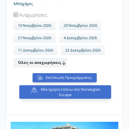
και αυτό αναπτύχθηκε σ' ένα ιδιωτικό νησί για τους
Μπαχάμες
επιβάτες των κρουαζιερόπλοιων τους.
Αναχωρήσεις:
13 Νοεμβρίου 2026
20 Νοεμβρίου 2026
27 Νοεμβρίου 2026
4 Δεκεμβρίου 2026
11 Δεκεμβρίου 2026
23 Δεκεμβρίου 2026
Όλες οι αναχωρήσεις
Εκτύπωση Προγράμματος
Μία ημέρα επάνω στο Norwegian
Escape