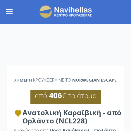
7ΉΜΕΡΗ
ΚΡΟΥΑΖΙΕΡΑ ΜΕ ΤΟ
NORWEGIAN ESCAPE
406
από
€ το άτομο
Ανατολική Καραϊβική - από
Ορλάντο (NCL228)
Αναχώρηση από
Πορτ Κανάβεραλ - Ορλάντο
,