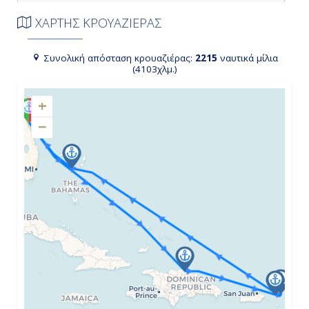
Πουέρτο Πλάτα, Δομινικανή
ΧΑΡΤΗΣ ΚΡΟΥΑΖΙΕΡΑΣ
Δημοκρατία
9:00
Συνολική απόσταση κρουαζιέρας:
2215
ναυτικά μίλια
(4103χλμ.)
16:00
+
−
Ημέρα 4η
Σαιντ Τόμας, Αμερικανικές
Παρθένοι Νήσοι
11:00
19:00
Ημέρα 5η
Τόρτολα, Βρετανικές Παρθένοι