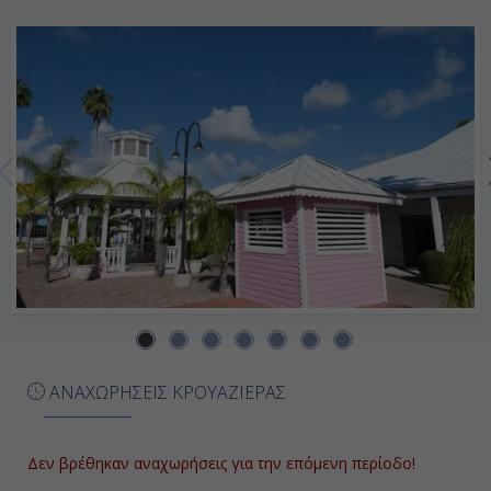
Σαιντ Τζονς Αντίγκουα, Αντίγκουα
& Μπαρμπούντα
8:00
17:00
Ημέρα 7η
Σαιντ Κιτς, Άγιος Χριστόφορος και
Νέβις
8:00
17:00
ΑΝΑΧΩΡΗΣΕΙΣ ΚΡΟΥΑΖΙΕΡΑΣ
Ημέρα 8η
Δεν βρέθηκαν αναχωρήσεις για την επόμενη περίοδο!
Σαν Χουάν, Πουέρτο Ρίκο