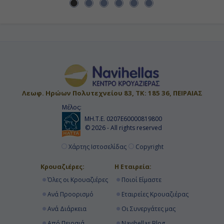
Κρουαζιερα Τορτολα
Κρουαζιερα Πουερτο Ρικο
Λεωφ. Ηρώων Πολυτεχνείου 83, ΤΚ: 185 36, ΠΕΙΡΑΙΑΣ
Μέλος:
ΜΗ.Τ.Ε. 0207Ε60000819800
© 2026 - All rights reserved
Χάρτης Ιστοσελίδας
Copyright
Κρουαζιέρες:
Η Εταιρεία:
Όλες οι Κρουαζιέρες
Ποιοί Είμαστε
Ανά Προορισμό
Εταιρείες Κρουαζιέρας
Ανά Διάρκεια
Οι Συνεργάτες μας
Από Πειραιά
Navihellas Blog