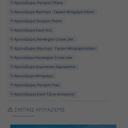
Κρουαζιερες Πουερτο Πλατα
Κρουαζιερα Φριπορτ - Γκραντ Μπαχαμα Αιλαντ
Ημέρα 11η
Κρουαζιερα Πουερτο Πλατα
Κρουαζιερα Σαιντ Κιτς
Εν Πλω
Κρουαζιερες Norwegian Cruise Line
-
Κρουαζιερες Φριπορτ - Γκραντ Μπαχαμα Αιλαντ
-
Κρουαζιερα Norwegian Cruise Line
Κρουαζιερα Δομινικανη Δημοκρατια
Ημέρα 12η
Κρουαζιερα Μπαχαμες
Κρουαζιερες Πουερτο Ρικο
Τζάκσονβιλ, Φλόριντα, Fl NCL,
Η.Π.Α.
Κρουαζιερες Σαιντ Τζονς Αντιγκουα
7:00
Κρουαζιερες Τορτολα
Κρουαζιερες Σαν Χουαν
ΣΧΕΤΙΚΕΣ ΚΡΟΥΑΖΙΕΡΕΣ
Κρουαζιερες Βρετανικες Παρθενοι Νησοι
Αποβίβαση
Κρουαζιερα Σαν Χουαν