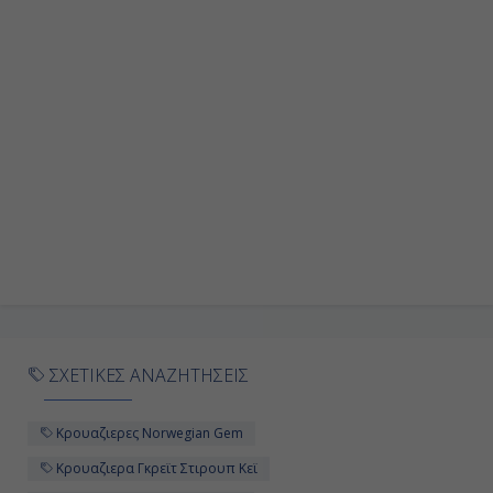
7:00
15:00
Ημέρα 9η
Εν Πλω
-
-
Ημέρα 10η
ΣΧΕΤΙΚΕΣ ΑΝΑΖΗΤΗΣΕΙΣ
Γκρέϊτ Στίρουπ Κέϊ, Μπαχάμες
Κρουαζιερες Norwegian Gem
8:00
Κρουαζιερα Γκρεϊτ Στιρουπ Κεϊ
17:00