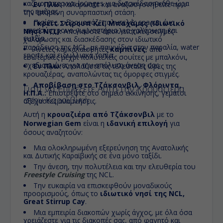
καζίνο, μπαρ και lounges για διασκέδαση κάθε ώρα
Εν Πλω:
Χαλαρώστε και αναζωογονηθείτε πριν
της ημέρας.
την επόμενη συναρπαστική στάση.
Πισίνες, υδρομασάζ, πολυτελές spa και ένα
Γκρέϊτ Στίρουπ Κέϊ, Μπαχάμες (Ιδιωτικό
υπερσύγχρονο γυμναστήριο για χαλάρωση και
Νησί NCL):
Απολαύστε αποκλειστικές στιγμές
ευεξία.
χαλάρωσης και διασκέδασης στον ιδιωτικό
παράδεισο της NCL, με παιχνίδια στην παραλία, water
Άνετες και καλαίσθητες
καμπίνες
, από
sports και ειδυλλιακά τοπία.
εσωτερικές μέχρι πολυτελείς σουίτες με μπαλκόνι,
σχεδιασμένες για την απόλυτη άνεση σας.
Εν Πλω:
Απολαύστε τις τελευταίες ώρες της
κρουαζιέρας, αναπολώντας τις όμορφες στιγμές.
Αποβίβαση στο Τζάκσονβιλ, Φλόριντα,
Γιατί να Επιλέξετε Αυτή την Κρουαζιέρα
Η.Π.Α.:
Επιστρέψτε στο σημείο εκκίνησης, γεμάτοι
στην Καραϊβική;
αξέχαστες αναμνήσεις.
Αυτή η
κρουαζιέρα από Τζάκσονβιλ
με το
Norwegian Gem
είναι η
ιδανική επιλογή
για
όσους αναζητούν:
Μια ολοκληρωμένη εξερεύνηση της Ανατολικής
και Δυτικής Καραϊβικής σε ένα μόνο ταξίδι.
Την άνεση, την πολυτέλεια και την ελευθερία του
Freestyle Cruising
της NCL.
Την ευκαιρία να επισκεφθούν μοναδικούς
προορισμούς, όπως το
ιδιωτικό νησί της NCL,
Great Stirrup Cay
.
Μια εμπειρία διακοπών χωρίς άγχος, με όλα όσα
χρειάζεστε για τις διακοπές σας, από φαγητό και