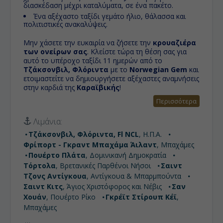
διασκέδαση μέχρι καταλύματα, σε ένα πακέτο.
Ένα αξέχαστο ταξίδι γεμάτο ήλιο, θάλασσα και
πολιτιστικές ανακαλύψεις.
Μην χάσετε την ευκαιρία να ζήσετε την
κρουαζιέρα
των ονείρων σας
. Κλείστε τώρα τη θέση σας για
αυτό το υπέροχο ταξίδι 11 ημερών από το
Τζάκσονβιλ, Φλόριντα
με το
Norwegian Gem
και
ετοιμαστείτε να δημιουργήσετε αξέχαστες αναμνήσεις
στην καρδιά της
Καραϊβικής
!
Περισσότερα
Λιμάνια:
Τζάκσονβιλ, Φλόριντα, Fl NCL
, Η.Π.Α.
Φρίπορτ - Γκραντ Μπαχάμα Άιλαντ
, Μπαχάμες
Πουέρτο Πλάτα
, Δομινικανή Δημοκρατία
Τόρτολα
, Βρετανικές Παρθένοι Νήσοι
Σαιντ
Τζονς Αντίγκουα
, Αντίγκουα & Μπαρμπούντα
Σαιντ Κιτς
, Άγιος Χριστόφορος και Νέβις
Σαν
Χουάν
, Πουέρτο Ρίκο
Γκρέϊτ Στίρουπ Κέϊ
,
Μπαχάμες