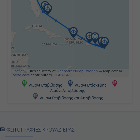
Ημέρα 4η
Πουέρτο Πλάτα, Δομινικανή
Δημοκρατία
7:00
15:00
Ημέρα 5η
Leaflet
|
Tiles courtesy of
OpenStreetMap Sweden
— Map data ©
carto.com
contributors,
CC-BY-SA
Τόρτολα, Βρετανικές Παρθένοι
Λιμάνι Επιβίβασης
Λιμάνι Επίσκεψης
Νήσοι
Λιμάνι Αποβίβασης
Λιμάνι Επιβίβασης και Αποβίβασης
11:00
19:00
ΦΩΤΟΓΡΑΦΙΕΣ ΚΡΟΥΑΖΙΕΡΑΣ
Ημέρα 6η