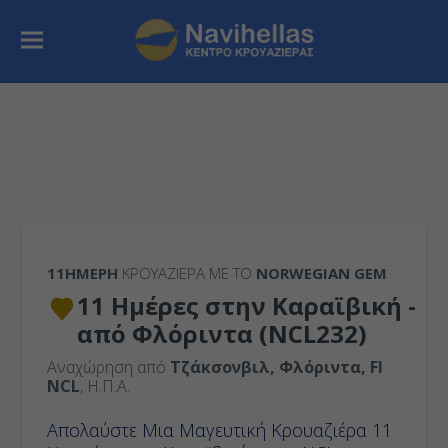
11ΉΜΕΡΗ
ΚΡΟΥΑΖΙΕΡΑ ΜΕ ΤΟ
NORWEGIAN GEM
11 Ημέρες στην Καραϊβική -
από Φλόριντα (NCL232)
Αναχώρηση από
Τζάκσονβιλ, Φλόριντα, Fl
NCL
, Η.Π.Α.
Απολαύστε Μια Μαγευτική Κρουαζιέρα 11