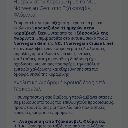
Ημερών στην Καραϊβική με το NCL
Norwegian Gem από Τζάκσονβιλ,
Φλόριντα
Ετοιμαστείτε για μια αξέχαστη περιπέτεια με μια
εκπληκτική
κρουαζιέρα 11 ημερών στην
Καραϊβική
, ξεκινώντας από το
Τζάκσονβιλ της
Φλόριντα
. Επιβιβαστείτε στο εντυπωσιακό πλοίο
Norwegian Gem
της
NCL (Norwegian Cruise Line)
και ανακαλύψτε έναν κόσμο γεμάτο ηλιόλουστες
παραλίες, κρυστάλλινα νερά και ζωντανές
κουλτούρες. Αυτή η μοναδική διαδρομή έχει
σχεδιαστεί για να σας προσφέρει την απόλυτη
εμπειρία χαλάρωσης και εξερεύνησης στα πιο
όμορφα νησιά της Καραϊβικής.
Αναλυτική Διαδρομή Κρουαζιέρας από
Τζάκσονβιλ
Η συναρπαστική σας διαδρομή περιλαμβάνει στάσεις
σε μερικούς από τους πιο επιθυμητούς προορισμούς,
προσφέροντάς σας μια ποικιλία από πολιτιστικές
εμπειρίες και φυσικές ομορφιές:
Αναχώρηση από Τζάκσονβιλ, Φλόριντα,
Η.Π.Α.:
Ξεκινήστε το ταξίδι σας από το φιλόξενο