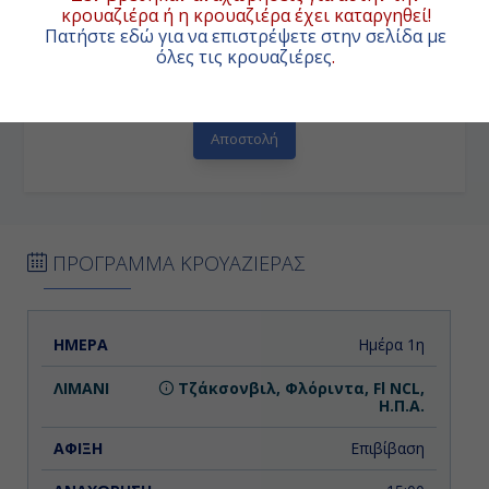
κρουαζιέρα ή η κρουαζιέρα έχει καταργηθεί!
Πατήστε εδώ για να επιστρέψετε στην σελίδα με
όλες τις κρουαζιέρες
.
Εγγραφή στα Newsletters
ΠΡΟΓΡΑΜΜΑ ΚΡΟΥΑΖΙΕΡΑΣ
ΗΜΕΡΑ
ΛΙΜΑΝΙ
ΑΦΙΞΗ
ΑΝΑΧΩΡΗΣΗ
Ημέρα 1η
Τζάκσονβιλ, Φλόριντα, Fl NCL,
Η.Π.Α.
Επιβίβαση