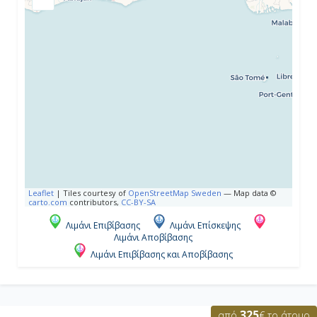
Ημέρα 4η
Ρούαγιαλ Νάβαλ Ντόκγιαρντ,
Μπαχάμες
-
15:00
Ημέρα 5η
Leaflet
|
Tiles courtesy of
OpenStreetMap Sweden
— Map data ©
carto.com
contributors,
CC-BY-SA
Εν Πλω
Λιμάνι Επιβίβασης
Λιμάνι Επίσκεψης
-
Λιμάνι Αποβίβασης
Λιμάνι Επιβίβασης και Αποβίβασης
-
325
από
€ το άτομο
Ημέρα 6η