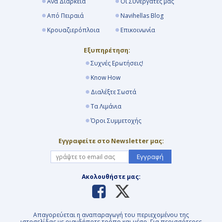
Ανά Διάρκεια
Οι Συνεργάτες μας
Από Πειραιά
Navihellas Blog
Κρουαζιερόπλοια
Επικοινωνία
Εξυπηρέτηση:
Συχνές Ερωτήσεις!
Know How
Διαλέξτε Σωστά
Τα Λιμάνια
Όροι Συμμετοχής
Εγγραφείτε στο Newsletter μας:
Εγγραφή
Ακολουθήστε μας:
Απαγορεύεται η αναπαραγωγή του περιεχομένου της
ιστοσελίδας με οιανδήποτε τρόπο και μέσο. Για περισσότερες