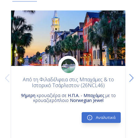
Από τη Φιλαδέλφεια στις Μπαχάμες & το
Ιστορικό Τσάρλεστον (26NCL46)
9ήμερη
κρουαζιέρα σε
Η.Π.Α. - Μπαχάμες
με το
κρουαζιερόπλοιο
Norwegian Jewel
Αναλυτικά