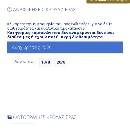
ΑΝΑΧΩΡΗΣΕΙΣ ΚΡΟΥΑΖΙΕΡΑΣ
Τσάρλεστον, Η.Π.Α.
11:00
Κλικάρετε την ημερομηνία που σας ενδιαφέρει για να δείτε
διαθεσιμότητα και αναλυτικό τιμοκατάλογο.
Κατηγορίες καμπινών που δεν αναφέρονται δεν είναι
19:00
διαθέσιμες ή έχουν πολύ μικρή διαθεσιμότητα.
Αναχωρήσεις 2026
Ημέρα 7η
Αύγουστος:
13/8
20/8
Εν Πλω
-
-
Ημέρα 8η
ΦΩΤΟΓΡΑΦΙΕΣ ΚΡΟΥΑΖΙΕΡΑΣ
Φιλαδέλφεια - Πενσιλβάνια, Η.Π.Α.