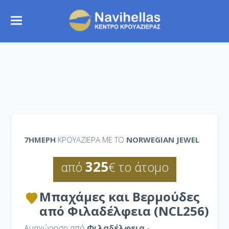
7ΉΜΕΡΗ
ΚΡΟΥΑΖΙΕΡΑ ΜΕ ΤΟ
NORWEGIAN JEWEL
325
από
€ το άτομο
Μπαχάμες και Βερμούδες
από Φιλαδέλφεια (NCL256)
Αναχώρηση από
Φιλαδέλφεια -