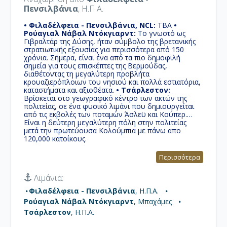
Πενσιλβάνια
, Η.Π.Α.
• Φιλαδέλφεια - Πενσιλβάνια, NCL:
TBA
•
Ρούαγιαλ Νάβαλ Ντόκγιαρντ:
Το γνωστό ως
Γιβραλτάρ της Δύσης, ήταν σύμβολο της βρετανικής
στρατιωτικής εξουσίας για περισσότερα από 150
χρόνια. Σήμερα, είναι ένα από τα πιο δημοφιλή
σημεία για τους επισκέπτες της Βερμούδας,
διαθέτοντας τη μεγαλύτερη προβλήτα
κρουαζιερόπλοιων του νησιού και πολλά εστιατόρια,
καταστήματα και αξιοθέατα.
• Τσάρλεστον:
Βρίσκεται στο γεωγραφικό κέντρο των ακτών της
πολιτείας, σε ένα φυσικό λιμάνι που δημιουργείται
από τις εκβολές των ποταμών Άσλεϋ και Κούπερ.
Είναι η δεύτερη μεγαλύτερη πόλη στην πολιτείας
μετά την πρωτεύουσα Κολούμπια με πάνω απο
120,000 κατοίκους.
Περισσότερα
Λιμάνια:
Φιλαδέλφεια - Πενσιλβάνια
, Η.Π.Α.
Ρούαγιαλ Νάβαλ Ντόκγιαρντ
, Μπαχάμες
Τσάρλεστον
, Η.Π.Α.