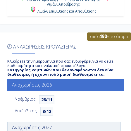
Λιμάνι Αποβίβασης
Λιμάνι Επιβίβασης και Αποβίβασης
Ημέρα 6η
Σαιντ Τόμας, Αμερικανικές
490
Παρθένοι Νήσοι
από
€ το άτομο
ΑΝΑΧΩΡΗΣΕΙΣ ΚΡΟΥΑΖΙΕΡΑΣ
7:00
18:00
Κλικάρετε την ημερομηνία που σας ενδιαφέρει για να δείτε
διαθεσιμότητα και αναλυτικό τιμοκατάλογο.
Κατηγορίες καμπινών που δεν αναφέρονται δεν είναι
διαθέσιμες ή έχουν πολύ μικρή διαθεσιμότητα.
Ημέρα 7η
Αναχωρήσεις 2026
Σαν Χουάν, Πουέρτο Ρίκο
Νοέμβριος:
28/11
7:00
Δεκέμβριος:
8/12
15:00
Αναχωρήσεις 2027