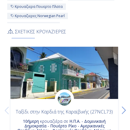
Κρουαζιερα Πουερτο Πλατα
Κρουαζιερες Norwegian Pearl
Κρουαζιερα Σαιντ Τομας
ΣΧΕΤΙΚΕΣ ΚΡΟΥΑΖΙΕΡΕΣ
Κρουαζιερα Αμερικανικες Παρθενοι Νησοι
Κρουαζιερα Δομινικανη Δημοκρατια
Κρουαζιερα Βρετανικες Παρθενοι Νησοι
Κρουαζιερα Φιλαδελφεια - Πενσιλβανια
Κρουαζιερες Η Π Α
Κρουαζιερες Αμερικανικες Παρθενοι Νησοι
Κρουαζιερα Norwegian Cruise Line
Ταξίδι στην Καρδιά της Καραϊβικής (27NCL73)
10ήμερη
κρουαζιέρα σε
Η.Π.Α. - Δομινικανή
Δημοκρατία - Πουέρτο Ρίκο - Αμερικανικές