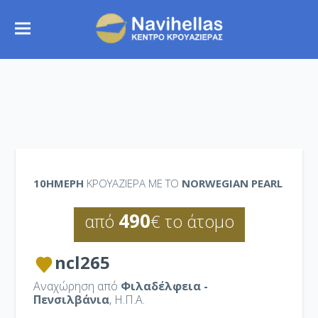
10ΉΜΕΡΗ
ΚΡΟΥΑΖΙΕΡΑ ΜΕ ΤΟ
NORWEGIAN PEARL
490
από
€ το άτομο
ncl265
Αναχώρηση από
Φιλαδέλφεια -
Πενσιλβάνια
, Η.Π.Α.