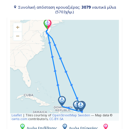
-
Συνολική απόσταση κρουαζιέρας:
3079
ναυτικά μίλια
(5703χλμ.)
-
+
−
Ημέρα 4η
Εν Πλω
-
-
Ημέρα 5η
Τόρτολα, Βρετανικές Παρθένοι
Νήσοι
Leaflet
|
Tiles courtesy of
OpenStreetMap Sweden
— Map data ©
7:00
carto.com
contributors,
CC-BY-SA
18:00
Λιμάνι Επιβίβασης
Λιμάνι Επίσκεψης