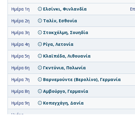
Ημέρα 1η
Ελσίνκι, Φινλανδία
Επ
Ημέρα 2η
Ταλίν, Εσθονία
Ημέρα 3η
Στοκχόλμη, Σουηδία
Ημέρα 4η
Ρίγα, Λετονία
Ημέρα 5η
Κλαϊπέδα, Λιθουανία
Ημέρα 6η
Γκντύνια, Πολωνία
Ημέρα 7η
Βαρνεμούντε (Βερολίνο), Γερμανία
Ημέρα 8η
Αμβούργο, Γερμανία
Ημέρα 9η
Κοπεγχάγη, Δανία
Ημέρα
Κοπεγχάγη, Δανία
10η