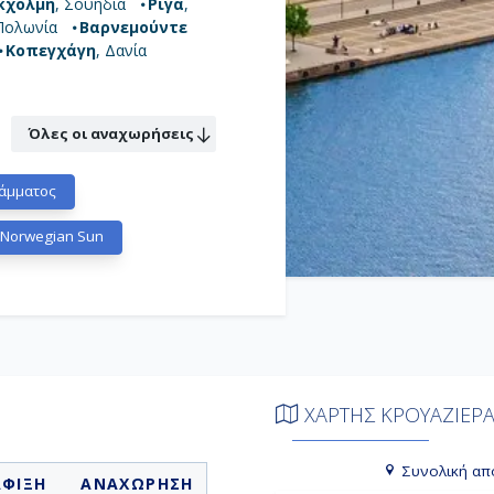
κχόλμη
, Σουηδία
Ρίγα
,
 Πολωνία
Βαρνεμούντε
Κοπεγχάγη
, Δανία
Όλες οι αναχωρήσεις
άμματος
 Norwegian Sun
ΧΑΡΤΗΣ ΚΡΟΥΑΖΙΕΡ
Συνολική απ
ΑΦΙΞΗ
ΑΝΑΧΩΡΗΣΗ