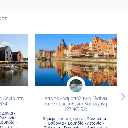
ΡΕΣ
η Δανία στη
Από το κοσμοπολίτικο Ελσίνκι
334)
στην παραμυθένια Κοπεγχάγη
(27NCL52)
ε
Δανία -
 Πολωνία -
9ήμερη
κρουαζιέρα σε
Φινλανδία -
Σουηδία -
Εσθονία - Σουηδία - Λετονία -
α
με το
Πολωνία - Γερμανία - - Δανία
με το