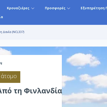
Κρουαζιέρες
Προσφορές
Εξυπηρέτηση 
ία
τη Δανία (NCL337)
N
 άτομο
Από τη Φινλανδία