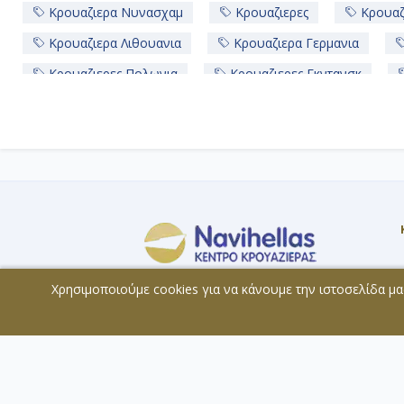
Κρουαζιερα Νυνασχαμ
Κρουαζιερες
Κρουαζ
Κρουαζιερα Λιθουανια
Κρουαζιερα Γερμανια
Κρουαζιερες Πολωνια
Κρουαζιερες Γκντανσκ
Κρουαζιερα Βαρνεμουντε Βερολινο
Κρουαζιερες Κ
Κρουαζιερα Norwegian Sun
Κρουαζιερες Norwegian 
Κρουαζιερες Σουηδια
Κρουαζιερα Φινλανδια
Λεωφ. Ηρώων Πολυτεχνείου 83, ΤΚ: 185 36,
Χρησιμοποιούμε cookies για να κάνουμε την ιστοσελίδα μα
ΠΕΙΡΑΙΑΣ
Μέλος:
ΜΗ.Τ.Ε. 0207Ε60000819800
© 2026 - All rights reserved
Χάρτης Ιστοσελίδας
Copyright