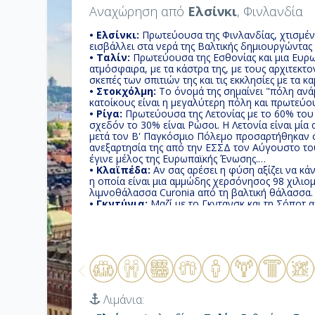
Αναχώρηση από
Ελσίνκι
, Φινλανδία
• Ελσίνκι:
Πρωτεύουσα της Φινλανδίας, χτισμέν
εισβάλλει στα νερά της Βαλτικής δημιουργώντας
• Ταλίν:
Πρωτεύουσα της Εσθονίας και μια Ευρ
ατμόσφαιρα, με τα κάστρα της, με τους αρχιτεκτ
σκεπές των σπιτιών της και τις εκκλησίες με τα κ
• Στοκχόλμη:
To όνομά της σημαίνει "πόλη ανάμ
κατοίκους είναι η μεγαλύτερη πόλη και πρωτεύο
• Ρίγα:
Πρωτεύουσα της Λετονίας με το 60% του
σχεδόν το 30% είναι Ρώσοι. Η Λετονία είναι μία 
μετά τον Β' Παγκόσμιο Πόλεμο προσαρτήθηκαν σ
ανεξαρτησία της από την ΕΣΣΔ τον Αύγουστο το
έγινε μέλος της Ευρωπαϊκής Ένωσης.
• Κλαϊπέδα:
Αν σας αρέσει η φύση αξίζει να κάν
η οποία είναι μια αμμώδης χερσόνησος 98 χιλιο
λιμνοθάλασσα Curonia από τη βαλτική θάλασσα.
• Γκντύνια:
Μαζί με το Γκντανσκ και τη Σόποτ α
με περίπου 1.100.000 κατοίκους.
• Βαρνεμούντε (Βερολίνο):
Αναμφισβήτητα απ
Γερμανικά θέρετρα στις Ακτές της Βαλτικής θάλλ
• Αμβούργο:
Με εξωστρέφεια και θαλασσινή γο
συγκαταλέγεται στις ομορφότερες μητροπόλεις 
• Κοπεγχάγη:
Πρωτεύουσα της Δανίας και βρίσκ
Το μεγαλύτερο τμήμα της είναι κτισμένο στο νησ
της βρίσκεται στο νησί Άμαερ.
Λιμάνια: