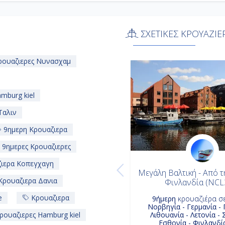
ΣΧΕΤΙΚΕΣ ΚΡΟΥΑΖΙΕ
ουαζιερες Νυνασχαμ
mburg kiel
Ταλιν
9ημερη Κρουαζιερα
9ημερες Κρουαζιερες
ιερα Κοπεγχαγη
Μεγάλη Βαλτική - Από τ
ρουαζιερα Δανια
Φινλανδία (NCL
e
Κρουαζιερα
9ήμερη
κρουαζιέρα σ
Νορβηγία - Γερμανία -
ρουαζιερες Hamburg kiel
Λιθουανία - Λετονία - 
Εσθονία - Φινλανδί