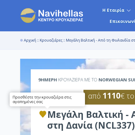
Η Εταιρία
Επικοινων
Αρχική
::
Κρουαζιέρες
:: Μεγάλη Βαλτική - Από τη Φινλανδία σ
9ΉΜΕΡΗ
ΚΡΟΥΑΖΙΕΡΑ ΜΕ ΤΟ
NORWEGIAN SU
1110
από
€ το
Προσθέστε την κρουαζιέρα στις
αγαπημένες σας
Μεγάλη Βαλτική - 
στη Δανία (NCL337)