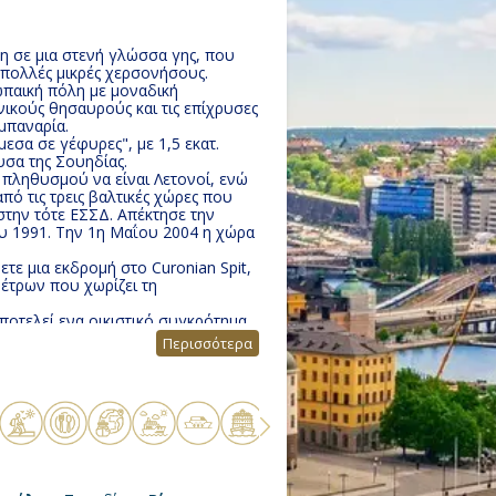
η σε μια στενή γλώσσα γης, που
 πολλές μικρές χερσονήσους.
ωπαική πόλη με μοναδική
ονικούς θησαυρούς και τις επίχρυσες
αμπαναρία.
εσα σε γέφυρες", με 1,5 εκατ.
υσα της Σουηδίας.
 πληθυσμού να είναι Λετονοί, ενώ
από τις τρεις βαλτικές χώρες που
την τότε ΕΣΣΔ. Aπέκτησε την
υ 1991. Την 1η Μαΐου 2004 η χώρα
ετε μια εκδρομή στο Curonian Spit,
μέτρων που χωρίζει τη
ποτελεί ενα οικιστικό συγκρότημα
Περισσότερα
ό τα ομορφότερα παραδοσιακά
ασσας.
ητεία, το χανσεατικό Αμβούργο
της Ευρώπης.
εται στο ανατολικό άκρο της χώρας.
ί Σγιέλαν ενώ ένα μικρότερο μέρος