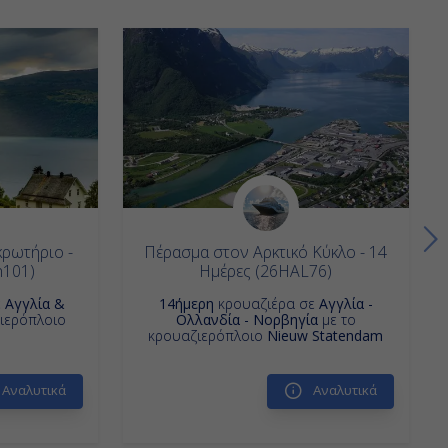
ρωτήριο -
Πέρασμα στον Αρκτικό Κύκλο - 14
n101)
Ημέρες (26HAL76)
ε
Αγγλία &
14ήμερη
κρουαζιέρα σε
Αγγλία -
ιερόπλοιο
Ολλανδία - Νορβηγία
με το
κρουαζιερόπλοιο
Nieuw Statendam
Αναλυτικά
Αναλυτικά