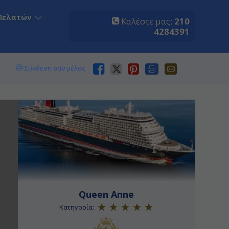
Πελατών
Καλέστε μας:
210
4284391
Σύνδεση σαν μέλος
Queen Anne
Κατηγορία: