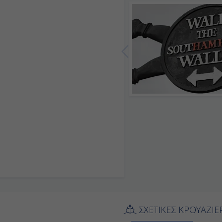
-
-
08:00
20:00
07:00
17:00
-
-
-
-
-
Αποβίβαση
ΣΧΕΤΙΚΕΣ ΚΡΟΥΑΖΙΕ