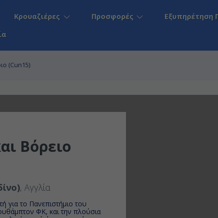
Κρουαζιέρες
Προσφορές
Εξυπηρέτηση 
ία
ιο (Cun15)
αι Βόρειο
ίνο)
, Αγγλία
τή για το Πανεπιστήμιο του
ουθάμπτον ΦΚ, και την πλούσια