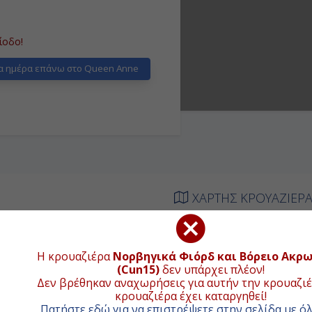
ίοδο!
α ημέρα επάνω στο Queen Anne
ΧΑΡΤΗΣ ΚΡΟΥΑΖΙΕΡ
Συνολική απ
ΑΦΙΞΗ
ΑΝΑΧΩΡΗΣΗ
Η κρουαζιέρα
Νορβηγικά Φιόρδ και Βόρειο Ακρ
+
ιβίβαση
-
(Cun15)
δεν υπάρχει πλέον!
Δεν βρέθηκαν αναχωρήσεις για αυτήν την κρουαζιέ
−
κρουαζιέρα έχει καταργηθεί!
-
-
Πατήστε εδώ για να επιστρέψετε στην σελίδα με όλ