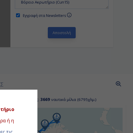
Εγγραφή στα Newsletters
ΑΣ
όσταση κρουαζιέρας:
3669
ναυτικά μίλια (6795χλμ.)
ωτήριο
ρα ή η
ες τις