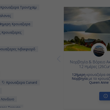
Κρουαζιερα Τροντχαϊμ
αλσνες
ημερη Κρουαζιερα
 Κρουαζιερες
ουαζιερες Ινβικφιορδ
Νορβηγία & Βόρειο Ακ
12 Ημέρες (26Cu
12ήμερη
κρουαζιέρα σ
Νορβηγία
με το κρουαζ
Κρουαζιερα Cunard
Queen Anne
 Λονδινο
ερες Τρομσο