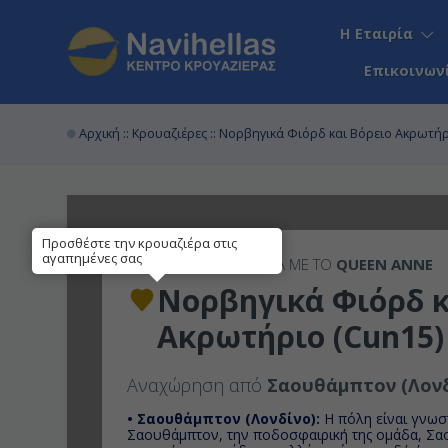
Η Εταιρία
Επικοινων
Αρχική
::
Κρουαζιέρες
:: Νορβηγικά Φιόρδ και Βόρειο Ακρωτήρ
Προσθέστε την κρουαζιέρα στις
αγαπημένες σας
14ΉΜΕΡΗ
ΚΡΟΥΑΖΙΕΡΑ ΜΕ ΤΟ
QUEEN ANNE
Νορβηγικά Φιόρδ κ
Ακρωτήριο (Cun15)
Αναχώρηση από
Σαουθάμπτον (Λονδ
• Σαουθάμπτον (Λονδίνο):
H πόλη είναι γνωσ
Σαουθάμπτον, την ποδοσφαιρική της ομάδα, Σα