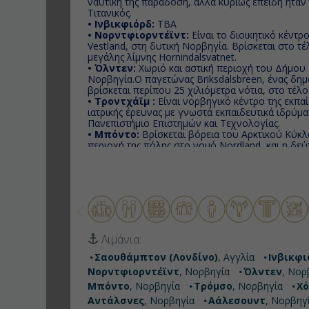
ναυτική της παράδοση, αλλά κυρίως επειδή ήτα
Τιτανικός.
• Ινβικφιόρδ:
TBA
• Νορντφιορντέϊντ:
Eίναι το διοικητικό κέντ
Vestland, στη δυτική Νορβηγία. Βρίσκεται στο τέλ
μεγάλης λίμνης Hornindalsvatnet.
• Όλντεν:
Χωριό και αστική περιοχή του Δήμου 
Νορβηγία.Ο παγετώνας Briksdalsbreen, ένας δη
βρίσκεται περίπου 25 χιλιόμετρα νότια, στο τέλο
• Τροντχάϊμ :
Είναι νορβηγικό κέντρο της εκπαίδ
ιατρικής έρευνας με γνωστά εκπαιδευτικά ιδρύμ
Πανεπιστήμιο Επιστημών και Τεχνολογίας.
• Μπόντο:
Bρίσκεται βόρεια του Αρκτικού Κύκλο
περιοχή της πόλης στο νομό Nordland, και η δε
Νορβηγία.
• Τρόμσο:
Το μεγαλύτερο μέρος της, συμπεριλα
Τρόμσο, βρίσκεται στο μικρό νησί Tromsοya, 35
κύκλου, το οποίο συνδέεται με γέφυρα με το ηπε
• Χόνινγκσβαγκ:
Για να ακαλύψετε πως επιβίων
αφιλόξενη περιοχή, με τα ακραία καιρικά φαινόμ
Museum.
• Αντάλσνες:
Εδώ το καλοκαίρι ο ήλιος δεν δύε
Λιμάνια:
εικοσιτετράωρο επικρατεί σκοτάδι.
• Αάλεσουντ:
Aπό τις λίγες πόλεις, σε στυλ A
Σαουθάμπτον (Λονδίνο)
, Αγγλία
Ινβικφι
ολόκληρο το κόσμο, με ατμόσφαιρα και ξεχωρισ
Νορντφιορντέϊντ
, Νορβηγία
Όλντεν
, Νορ
τους κατοίκους της, αλλά και από πολυάριθμους 
Μπόντο
, Νορβηγία
Τρόμσο
, Νορβηγία
Χό
Αντάλσνες
, Νορβηγία
Αάλεσουντ
, Νορβηγ