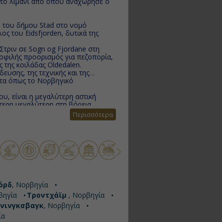
ν το λιμάνι από όπου αναχώρησε ο
ρο του δήμου Stad στο νομό
ος του Eidsfjorden, δυτικά της
Στριν σε Sogn og Fjordane στη
μοφιλής προορισμός για πεζοπορία,
ς της κοιλάδας Oldedalen.
ευσης, της τεχνικής και της
ατα όπως το Νορβηγικό
υ, είναι η μεγαλύτερη αστική
ύτερη μεγαλύτερη στη βόρεια
Περισσότερα
μβανομένου του κέντρου της
0 χιλιόμετρα βόρεια του αρκτικού
ιρωτικό κομμάτι της πόλης.
αν οι άνθρωποι σ’ αυτήν την
ενα, θα επισκεφθείτε το North Cape
ι ποτέ και το χειμώνα όλο το
rt Nouveau, που υπάρχουν ακόμη σε
όρδ
, Νορβηγία
τό χαρακτήρα που εκτιμάται από
βηγία
Τροντχάϊμ
, Νορβηγία
επισκέπτες.
νινγκσβαγκ
, Νορβηγία
ία