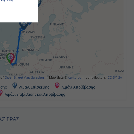
 of
OpenStreetMap Sweden
— Map data ©
carto.com
contributors,
CC-BY-SA
ασης
Λιμάνι Επίσκεψης
Λιμάνι Αποβίβασης
Λιμάνι Επιβίβασης και Αποβίβασης
ΑΖΙΕΡΑΣ