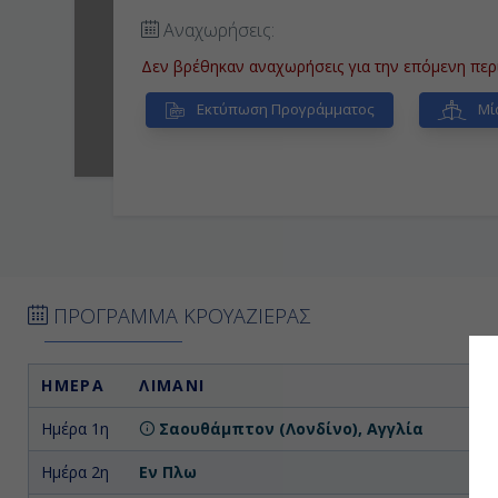
Αναχωρήσεις:
Δεν βρέθηκαν αναχωρήσεις για την επόμενη περ
Εκτύπωση Προγράμματος
Μί
ΠΡΟΓΡΑΜΜΑ ΚΡΟΥΑΖΙΕΡΑΣ
ΗΜΕΡΑ
ΛΙΜΑΝΙ
Ημέρα 1η
Σαουθάμπτον (Λονδίνο), Αγγλία
Επ
Ημέρα 2η
Εν Πλω