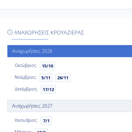
10η
Νήσοι
Ημέρα
Εν Πλω
11η
Ημέρα
ΑΝΑΧΩΡΗΣΕΙΣ ΚΡΟΥΑΖΙΕΡΑΣ
Εν Πλω
12η
Ημέρα
Μαϊάμι, Η.Π.Α.
Αναχωρήσεις 2026
13η
Οκτώβριος:
15/10
Νοέμβριος:
5/11
26/11
Δεκέμβριος:
17/12
Αναχωρήσεις 2027
Ιανουάριος:
7/1
Μάρτιος: