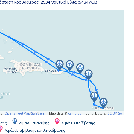
όσταση κρουαζιέρας:
2934
ναυτικά μίλια (5434χλμ.)
 of
OpenStreetMap Sweden
— Map data ©
carto.com
contributors,
CC-BY-SA
ασης
Λιμάνι Επίσκεψης
Λιμάνι Αποβίβασης
Λιμάνι Επιβίβασης και Αποβίβασης