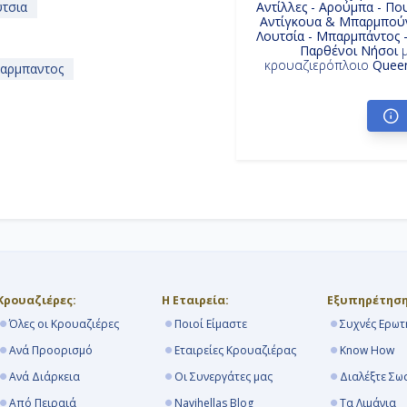
υτσια
Αντίλλες - Αρούμπα - Που
Αντίγκουα & Μπαρμπούν
Λουτσία - Μπαρμπάντος -
Παρθένοι Νήσοι
μ
κρουαζιερόπλοιο
Queen
αρμπαντος
ς Queen Elizabeth
Κρουαζιέρες:
Η Εταιρεία:
Εξυπηρέτηση
Όλες οι Κρουαζιέρες
Ποιοί Είμαστε
Συχνές Ερωτ
Ανά Προορισμό
Εταιρείες Κρουαζιέρας
Know How
Ανά Διάρκεια
Οι Συνεργάτες μας
Διαλέξτε Σω
Από Πειραιά
Navihellas Blog
Τα Λιμάνια