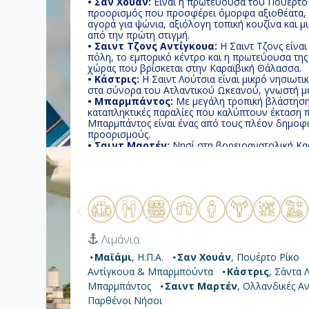
• Σαν Χουάν:
Είναι η πρωτεύουσα του Πουέρτο 
προορισμός που προσφέρει όμορφα αξιοθέατα, π
αγορά για ψώνια, αξιόλογη τοπική κουζίνα και μ
από την πρώτη στιγμή.
• Σαιντ Τζονς Αντίγκουα:
Η Σαιντ Τζονς είνα
πόλη, το εμπορικό κέντρο και η πρωτεύουσα της
χώρας που βρίσκεται στην Καραϊβική Θάλασσα.
• Κάστρις:
Η Σαιντ Λούτσια είναι μικρό νησιωτι
στα σύνορα του Ατλαντικού Ωκεανού, γνωστή μ
• Μπαρμπάντος:
Με μεγάλη τροπική βλάστηση,
καταπληκτικές παραλίες που καλύπτουν έκταση π
Μπαρμπάντος είναι ένας από τους πλέον δημοφι
προορισμούς.
• Σαιντ Μαρτέν:
Nησί στη βορειοανατολική Καρ
μίλια ανατολικά του Πουέρτο Ρίκο. Είναι το μικρ
μεταξύ δύο χωρών της Γαλλίας & Ολλανδίας από
• Τόρτολα:
Το μεγαλύτερο και πιο πυκνοκατοικ
Νήσους. Τοπική παράδοση αφηγείται οτι ο Χρι
νησί Tortola, που σημαίνει «τρυγόνι» στα ισπανι
Λιμάνια:
Μαϊάμι
, Η.Π.Α.
Σαν Χουάν
, Πουέρτο Ρίκο
Αντίγκουα & Μπαρμπούντα
Κάστρις
, Σάντα 
Μπαρμπάντος
Σαιντ Μαρτέν
, Ολλανδικές Αν
Παρθένοι Νήσοι