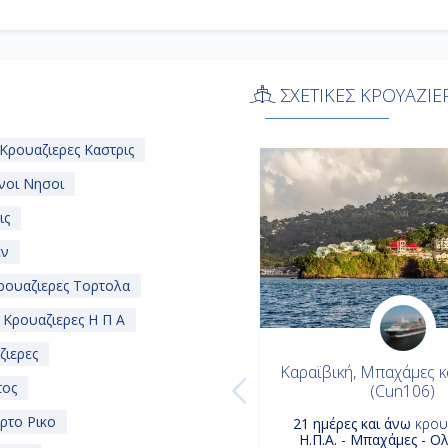
ΣΧΕΤΙΚΕΣ ΚΡΟΥΑΖΙΕ
Κρουαζιερες Καστρις
νοι Νησοι
ις
εν
ουαζιερες Τορτολα
Κρουαζιερες Η Π Α
ζιερες
Καραϊβική, Μπαχάμες κ
τος
(Cun106)
ρτο Ρικο
21 ημέρες και άνω
κρου
Η.Π.Α. - Μπαχάμες - Ο