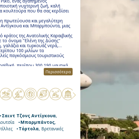
Ρίκο, ένας αγαπημένος
οιοτική νυχτερινή ζωή, καλή
ια κουλτούρα που θα σας κερδίσει
ι η πρωτεύουσα και μεγαλύτερη
 Αντίγκουα και Μπαρμπούντα, μιας
κό κράτος της Ανατολικής Καραιβικής
ε το όνομα "Ελένη της Δύσης"
 γαλάζια και τυρκουάζ νερά,
ερίπου 100 μιλίων τα
λείς παγκόσμιους τουριστικούς
αϊβική, περίπου 300 190 ναυτικά
ότερο νησί το οποίο χωρίζεται
Περισσότερα
 το 1648.
ημένη από τις Βρετανικές Παρθένες
στόφορος Κολόμβος ονόμασε το
κά.
Σαιντ Τζονς Αντίγκουα
,
Λουτσία
Μπαρμπάντος
,
τίλλες
Τόρτολα
, Βρετανικές