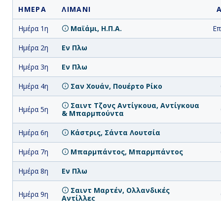
ΗΜΕΡΑ
ΛΙΜΑΝΙ
Ημέρα 1η
Μαϊάμι, Η.Π.Α.
Επ
Ημέρα 2η
Εν Πλω
Ημέρα 3η
Εν Πλω
Ημέρα 4η
Σαν Χουάν, Πουέρτο Ρίκο
Σαιντ Τζονς Αντίγκουα, Αντίγκουα
Ημέρα 5η
& Μπαρμπούντα
Ημέρα 6η
Κάστρις, Σάντα Λουτσία
Ημέρα 7η
Μπαρμπάντος, Μπαρμπάντος
Ημέρα 8η
Εν Πλω
Σαιντ Μαρτέν, Ολλανδικές
Ημέρα 9η
Αντίλλες
Ημέρα
Τόρτολα, Βρετανικές Παρθένοι