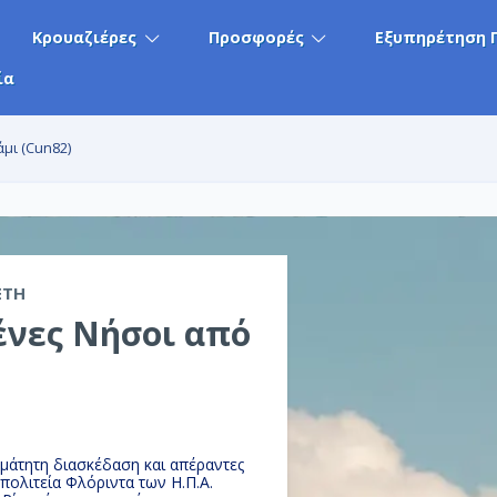
Κρουαζιέρες
Προσφορές
Εξυπηρέτηση 
ία
άμι (Cun82)
ETH
ένες Νήσοι από
μάτητη διασκέδαση και απέραντες
ατε στο Μαϊάμι, πόλη στην πολιτεία Φλόριντα των Η.Π.Α.