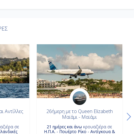
ΡΕΣ
αι Αντίλλες
26ήμερη με το Queen Elizabeth
Μαϊάμι - Μαϊάμι
αζιέρα σε
21 ημέρες και άνω
κρουαζιέρα σε
λλανδικές
Η.Π.Α. - Πουέρτο Ρίκο - Αντίγκουα &