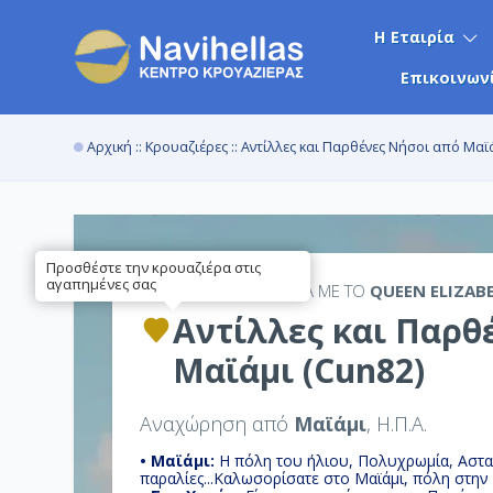
Η Εταιρία
Επικοινων
Αρχική
::
Κρουαζιέρες
:: Αντίλλες και Παρθένες Νήσοι από Μαϊ
Προσθέστε την κρουαζιέρα στις
αγαπημένες σας
12ΉΜΕΡΗ
ΚΡΟΥΑΖΙΕΡΑ ΜΕ ΤΟ
QUEEN ELIZAB
Αντίλλες και Παρθ
Μαϊάμι (Cun82)
Αναχώρηση από
Μαϊάμι
, Η.Π.Α.
• Μαϊάμι:
Η πόλη του ήλιου, Πολυχρωμία, Αστα
παραλίες...Καλωσορίσ