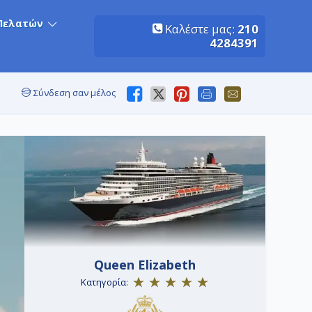
Πελατών
Καλέστε μας:
210
4284391
Σύνδεση σαν μέλος
Queen Elizabeth
Κατηγορία: