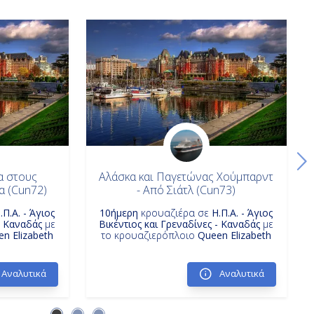
α στους
Αλάσκα και Παγετώνας Χούμπαρντ
α (Cun72)
- Από Σιάτλ (Cun73)
.Π.Α. - Άγιος
10ήμερη
κρουαζιέρα σε
Η.Π.Α. - Άγιος
- Καναδάς
με
Βικέντιος και Γρεναδίνες - Καναδάς
με
n Elizabeth
το κρουαζιερόπλοιο
Queen Elizabeth
Αναλυτικά
Αναλυτικά