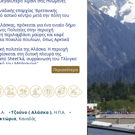
 μεγαλύτερο λιμάνι στις Ηνωμένες
αδικής επαρχίας 'Βρετανικής
ό αστικό κέντρο μετά την πόλη του
λάσκας, πρόκειται για ένα ενιαίο δήμο
νες Πολιτείες στην περιοχή.
χή περιλαμβάνει μαύρες και καφέ
μια ποικιλία πουλιών, όπως Αρκτικά
κή πολιτεία της Αλάσκα. Η περιοχή
ρίσκεται στη δυτική πλευρά της
πό Sheet'ká, συρρίκνωση του Τλίνγκιτ
ρικό του Μπάρανοφ".
επαρχίας της Βρετανικής Κολομβίας.
Περισσότερα
και στην βόρεια πλευρά των Στενών
σε πληθυσμό αστικό κέντρο της
 15ο μεγαλύτερο αστικό κέντρο του
.Α.
Τζούνο ( Αλάσκα )
, Η.Π.Α.
ικτώρια
, Καναδάς