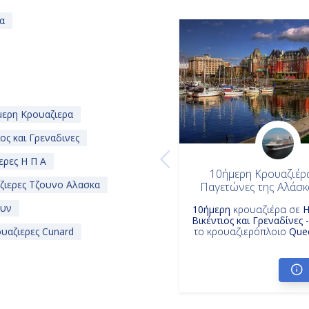
α
ερη Κρουαζιερα
ος και Γρεναδινες
ερες Η Π Α
10ήμερη Κρουαζιέρ
ιερες Τζουνο Αλασκα
Παγετώνες της Αλάσκ
ουν
10ήμερη
κρουαζιέρα σε
Η
Βικέντιος και Γρεναδίνες 
υαζιερες Cunard
το κρουαζιερόπλοιο
Quee