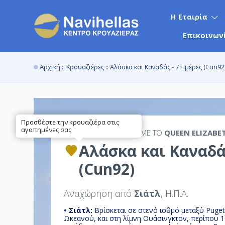
Η Εταιρία
Επικοινων
Αρχική
::
Κρουαζιέρες
:: Αλάσκα και Καναδάς - 7 Ημέρες (Cun92
Προσθέστε την κρουαζιέρα στις
αγαπημένες σας
7ΉΜΕΡΗ
ΚΡΟΥΑΖΙΕΡΑ ΜΕ ΤΟ
QUEEN ELIZABE
Αλάσκα και Καναδά
(Cun92)
Αναχώρηση από
Σιάτλ
, Η.Π.Α.
• Σιάτλ:
Βρίσκεται σε στενό ισθμό μεταξύ Puget
Ωκεανού, και στη λίμνη Ουάσινγκτον, περίπου 1