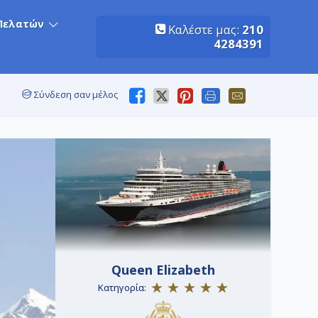
Πελατών
Καλέστε μας:
210
4284391
Σύνδεση σαν μέλος
Queen Elizabeth
Κατηγορία: