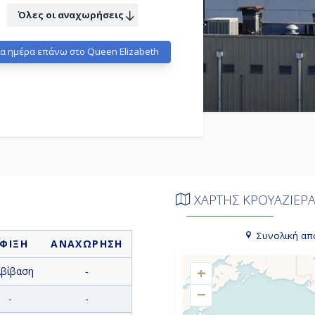
Όλες οι αναχωρήσεις
α ημέρα επάνω στο Queen Elizabeth
ΧΑΡΤΗΣ ΚΡΟΥΑΖΙΕΡ
Συνολική απ
ΦΙΞΗ
ΑΝΑΧΩΡΗΣΗ
+
ιβίβαση
-
−
-
-