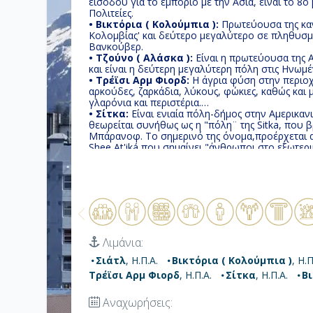
εισόδου για το εμπόριο με την Ασία, είναι το 8ο
Πολιτείες.
• Βικτόρια ( Κολούμπια ):
Πρωτεύουσα της καν
Κολομβίας' και δεύτερο μεγαλύτερο σε πληθυσμ
Βανκούβερ.
• Τζούνο ( Αλάσκα ):
Eίναι η πρωτεύουσα της Α
και είναι η δεύτερη μεγαλύτερη πόλη στις Ηνωμέ
• Τρέϊσι Αρμ Φιορδ:
Η άγρια ​​φύση στην περιο
αρκούδες, ζαρκάδια, λύκους, φώκιες, καθώς και 
γλαρόνια και περιστέρια.
• Σίτκα:
Είναι ενιαία πόλη-δήμος στην Αμερικανι
θεωρείται συνήθως ως η "πόλη¨ της Sitka, που β
Μπάρανοφ. Το σημερινό της όνομα,προέρχεται α
Shee At'iká,που σημαίνει "άνθρωποι στο εξωτε
• Βικτώρια:
Είναι η πρωτεύουσα της καναδικής 
Χτισμένη στο νότιο άκρο της νήσου Βανκούβερ 
Χουάν ντε Φούκα. Είναι το δεύτερο μεγαλύτερο 
Βρετανικής Κολομβίας μετά το Βανκούβερ και το
Καναδά.
Λιμάνια:
Σιάτλ
, Η.Π.Α.
Βικτόρια ( Κολούμπια )
, Η.Π
Τρέϊσι Αρμ Φιορδ
, Η.Π.Α.
Σίτκα
, Η.Π.Α.
Β
Αναχωρήσεις: