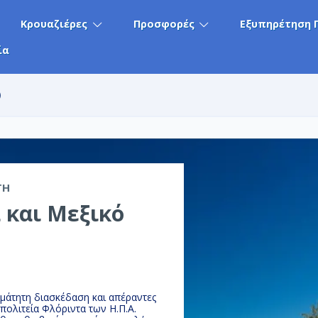
Κρουαζιέρες
Προσφορές
Εξυπηρέτηση 
ία
)
TH
 και Μεξικό
μάτητη διασκέδαση και απέραντες
ατε στο Μαϊάμι, πόλη στην πολιτεία Φλόριντα των Η.Π.Α.