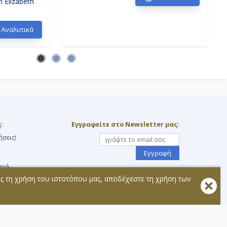
 Elizabeth
Αναλυτικά
:
Εγγραφείτε στο Newsletter μας:
ήσεις!
Εγγραφή
στά
Ακολουθήστε μας:
ας τη χρήση του ιστοτόπου μας, αποδέχεστε τη χρήση των
τοχής