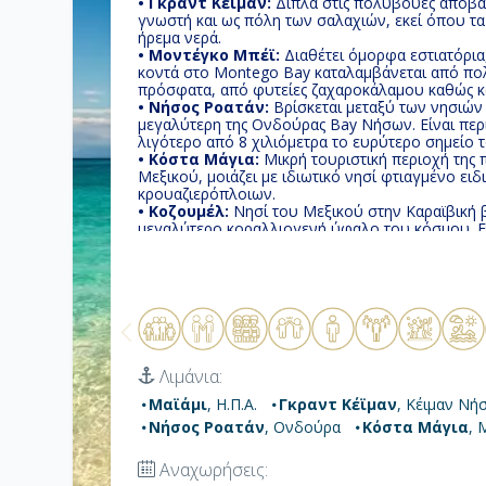
• Γκραντ Κέϊμαν:
Δίπλα στις πολύβουες αποβάθ
γνωστή και ως πόλη των σαλαχιών, εκεί όπου τ
ήρεμα νερά.
• Μοντέγκο Μπέϊ:
Διαθέτει όμορφα εστιατόρια,
κοντά στο Montego Bay καταλαμβάνεται από πολ
πρόσφατα, από φυτείες ζαχαροκάλαμου καθώς κα
• Νήσος Ροατάν:
Βρίσκεται μεταξύ των νησιών τη
μεγαλύτερη της Ονδούρας Bay Νήσων. Είναι περίπ
λιγότερο από 8 χιλιόμετρα το ευρύτερο σημείο τ
• Κόστα Μάγια:
Μικρή τουριστική περιοχή της 
Μεξικού, μοιάζει με ιδιωτικό νησί φτιαγμένο ειδ
κρουαζιερόπλοιων.
• Κοζουμέλ:
Νησί του Μεξικού στην Καραϊβική 
μεγαλύτερο κοραλλιογενή ύφαλο του κόσμου. Ετ
κόψουν την ανάσα, κολύμπι σε καταγάλανα νερά
σπορ!
Λιμάνια:
Μαϊάμι
, Η.Π.Α.
Γκραντ Κέϊμαν
, Κέιμαν Νή
Νήσος Ροατάν
, Ονδούρα
Κόστα Μάγια
, 
Αναχωρήσεις: