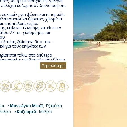
ρες θα βρείτε ησυχία και γαλήνη
α σαλάχια κολυμπούν δίπλα σας στα
 ευκαιρίες για ψώνια και η παραλία
λά τουριστικά θέρετρα, χτισμένα
ι από παλαιά κτίρια.
ς Útila και Guanaja, και είναι το
ου 77 τετ. χιλιόμετρα, και
ου.
πολιτείας Quintana Roo του
ικά για τους επιβάτες των
βρίσκεται πάνω στο δεύτερο
οιμαστείτε για βουτιές που θα σας
 δίπλα σε δελφίνια και θαλάσσια
Περισσότερα
σοι
Μοντέγκο Μπέϊ
, Τζαμάικα
Μεξικό
Κοζουμέλ
, Μεξικό