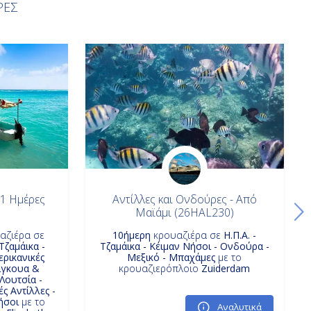
ΡΕΣ
21 Ημέρες
Αντίλλες και Ονδούρες - Από
Μαϊάμι (26HAL230)
αζιέρα σε
10ήμερη
κρουαζιέρα σε
Η.Π.Α. -
 Τζαμάικα -
Τζαμάικα - Κέιμαν Νήσοι - Ονδούρα -
ερικανικές
Μεξικό - Μπαχάμες
με το
ίγκουα &
κρουαζιερόπλοιο
Zuiderdam
Λουτσία -
ς Αντίλλες -
ήσοι
με το
Αναλυτικά