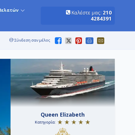
Πελατών
Καλέστε μας:
210
4284391
Σύνδεση σαν μέλος
Queen Elizabeth
Κατηγορία: