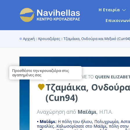
Η Εταιρία
Επικοινων
Αρχική
::
Κρουαζιέρες
:: Τζαμάικα, Ονδούρα και Μεξικό (Cun94
Προσθέστε την κρουαζιέρα στις
αγαπημένες σας
9ΉΜΕΡΗ
ΚΡΟΥΑΖΙΕΡΑ ΜΕ ΤΟ
QUEEN ELIZABE
Τζαμάικα, Ονδούρα
(Cun94)
Αναχώρηση από
Μαϊάμι
, Η.Π.Α.
• Μαϊάμι:
Η πόλη του ήλιου, Πολυχρωμία, Αστα
παραλίες...Καλωσορίσ