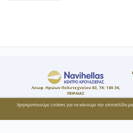
Λεωφ. Ηρώων Πολυτεχνείου 83, ΤΚ: 185 36,
ΠΕΙΡΑΙΑΣ
Μέλος:
Χρησιμοποιούμε cookies για να κάνουμε την ιστοσελίδα μα
ΜΗ.Τ.Ε. 0207Ε60000819800
© 2026 - All rights reserved
Χάρτης Ιστοσελίδας
Copyright