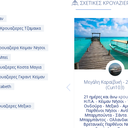
ΣΧΕΤΙΚΕΣ ΚΡΟΥΑΖΙΕ
αν
Κρουαζιερες Τζαμαικα
ρουαζιερα Κειμαν Νησοι
Μπεϊ
υαζιερες Κοστα Μαγια
υαζιερες Γκραντ Κεϊμαν
Μεγάλη Καραϊβική - 
zabeth
(Cun103)
21 ημέρες και άνω
κρου
Η.Π.Α. - Κέιμαν Νήσοι -
υαζιερες Μεξικο
Ονδούρα - Μεξικό - Αμ
Παρθένοι Νήσοι - Αντ
Μπαρμπούντα - Σάντα 
Μπαρμπάντος - Ολλανδικέ
Βρετανικές Παρθένοι Ν