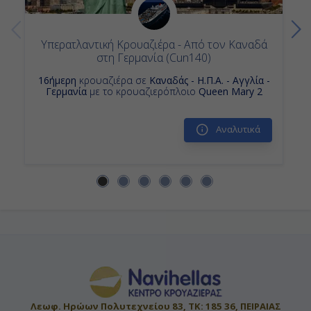
Ημέρα 14η
Υπερατλαντική Κρουαζιέρα - Από τον Καναδά
Εν Πλω
στη Γερμανία (Cun140)
16ήμερη
κρουαζιέρα σε
Καναδάς - Η.Π.Α. - Αγγλία -
-
Γερμανία
με το κρουαζιερόπλοιο
Queen Mary 2
-
Αναλυτικά
Ημέρα 15η
Εν Πλω
-
-
Ημέρα 16η
Λεωφ. Ηρώων Πολυτεχνείου 83, ΤΚ: 185 36, ΠΕΙΡΑΙΑΣ