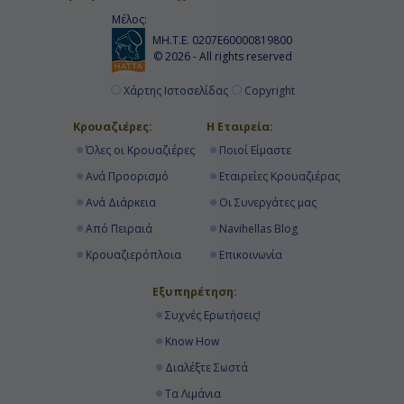
Εν Πλω
Μέλος:
ΜΗ.Τ.Ε. 0207Ε60000819800
-
© 2026 - All rights reserved
-
Χάρτης Ιστοσελίδας
Copyright
Κρουαζιέρες:
Η Εταιρεία:
Ημέρα 17η
Όλες οι Κρουαζιέρες
Ποιοί Είμαστε
Ανά Προορισμό
Εταιρείες Κρουαζιέρας
Νέα Υόρκη, Η.Π.Α.
Ανά Διάρκεια
Οι Συνεργάτες μας
-
Από Πειραιά
Navihellas Blog
Αποβίβαση
Κρουαζιερόπλοια
Επικοινωνία
Εξυπηρέτηση:
Συχνές Ερωτήσεις!
Know How
Διαλέξτε Σωστά
Τα Λιμάνια