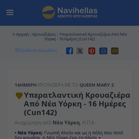
Αρχική
::
Κρουαζιέρες
:: Υπερατλαντική Κρουαζιέρα Από Νέα
Υόρκη - 16 Ημέρες (Cun142)
Σύνδεση σαν μέλος
16ΉΜΕΡΗ
ΚΡΟΥΑΖΙΕΡΑ ΜΕ ΤΟ
QUEEN MARY 2
Υπερατλαντική Κρουαζιέρα
Από Νέα Υόρκη - 16 Ημέρες
(Cun142)
Αναχώρηση από
Νέα Υόρκη
, Η.Π.Α.
• Νέα Υόρκη:
Γνωστή πλεόν και ως η πόλη που ποτέ
δεν κοιμάται...η Νέα Υόρκη έχει τα πάντα.
•