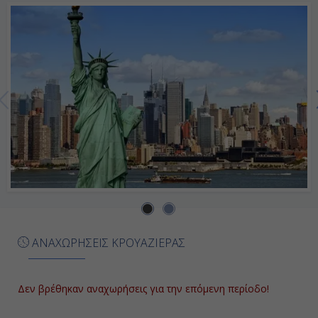
Ημέρα 7η
Εν Πλω
-
-
Ημέρα 8η
Εν Πλω
-
ΑΝΑΧΩΡΗΣΕΙΣ ΚΡΟΥΑΖΙΕΡΑΣ
-
Δεν βρέθηκαν αναχωρήσεις για την επόμενη περίοδο!
Ημέρα 9η