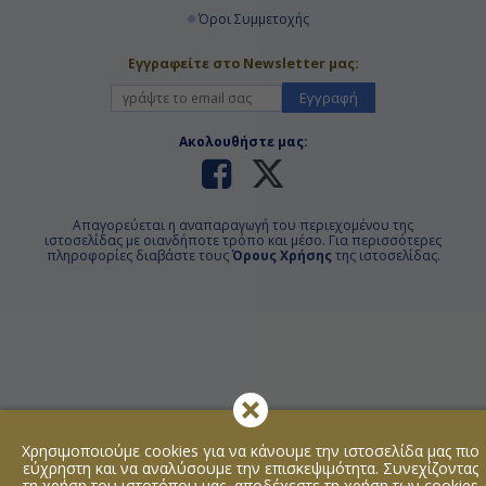
Όροι Συμμετοχής
Εγγραφείτε στο Newsletter μας:
Εγγραφή
Ακολουθήστε μας:
Απαγορεύεται η αναπαραγωγή του περιεχομένου της
ιστοσελίδας με οιανδήποτε τρόπο και μέσο. Για περισσότερες
πληροφορίες διαβάστε τους
Όρους Χρήσης
της ιστοσελίδας.
Χρησιμοποιούμε cookies για να κάνουμε την ιστοσελίδα μας πιο
εύχρηστη και να αναλύσουμε την επισκεψιμότητα. Συνεχίζοντας
τη χρήση του ιστοτόπου μας, αποδέχεστε τη χρήση των cookies