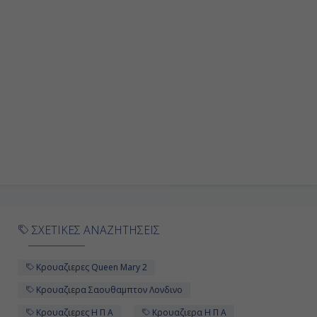
Σαουθάμπτον (Λονδίνο), Αγγλία
07:00
17:00
Ημέρα 10η
Εν Πλω
-
-
ΣΧΕΤΙΚΕΣ ΑΝΑΖΗΤΗΣΕΙΣ
Ημέρα 11η
Κρουαζιερες Queen Mary 2
Εν Πλω
Κρουαζιερα Σαουθαμπτον Λονδινο
Κρουαζιερες Η Π Α
Κρουαζιερα Η Π Α
-