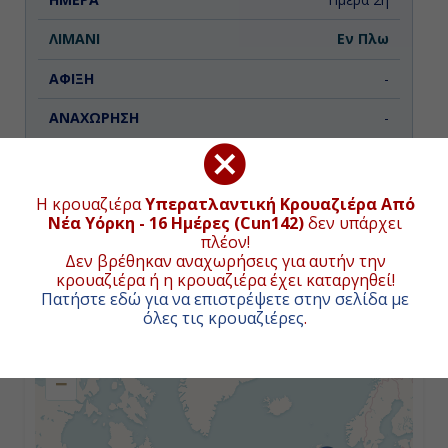
Εν Πλω
-
-
Ημέρα 3η
Η κρουαζιέρα
Υπερατλαντική Κρουαζιέρα Από
Νέα Υόρκη - 16 Ημέρες (Cun142)
δεν υπάρχει
Εν Πλω
ΧΑΡΤΗΣ ΚΡΟΥΑΖΙΕΡΑΣ
πλέον!
Δεν βρέθηκαν αναχωρήσεις για αυτήν την
-
κρουαζιέρα ή η κρουαζιέρα έχει καταργηθεί!
Συνολική απόσταση κρουαζιέρας:
6482
ναυτικά μίλια
Πατήστε εδώ για να επιστρέψετε στην σελίδα με
(12005χλμ.)
-
όλες τις κρουαζιέρες
.
+
−
Ημέρα 4η
Εν Πλω