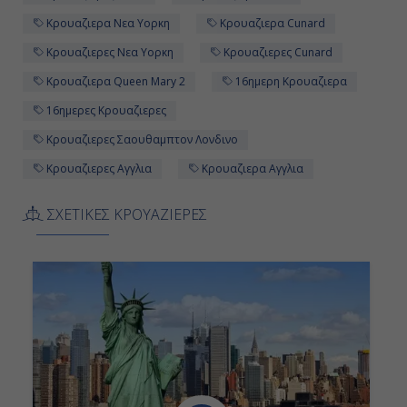
Κρουαζιερα Νεα Υορκη
Κρουαζιερα Cunard
-
Κρουαζιερες Νεα Υορκη
Κρουαζιερες Cunard
Κρουαζιερα Queen Mary 2
16ημερη Κρουαζιερα
Ημέρα 12η
16ημερες Κρουαζιερες
Εν Πλω
Κρουαζιερες Σαουθαμπτον Λονδινο
-
Κρουαζιερες Αγγλια
Κρουαζιερα Αγγλια
-
ΣΧΕΤΙΚΕΣ ΚΡΟΥΑΖΙΕΡΕΣ
Ημέρα 13η
Εν Πλω
-
-