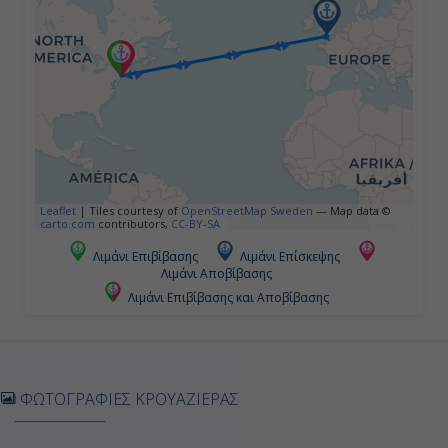
-
-
Ημέρα 5η
Εν Πλω
-
Leaflet
|
Tiles courtesy of
OpenStreetMap Sweden
— Map data ©
carto.com
contributors,
CC-BY-SA
-
Λιμάνι Επιβίβασης
Λιμάνι Επίσκεψης
Λιμάνι Αποβίβασης
Λιμάνι Επιβίβασης και Αποβίβασης
Ημέρα 6η
Εν Πλω
-
ΦΩΤΟΓΡΑΦΙΕΣ ΚΡΟΥΑΖΙΕΡΑΣ
-