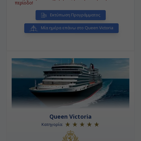
το οποίο κατασκευάστηκε κατά τη διάρκεια του 16ου
περίοδο!
& 17ου αιώνα.
• Σπλιτ:
«Η πόλη μας είναι η πιο όμορφη στον
Εκτύπωση Προγράμματος
κόσμο», έτσι συνηθίζουν να λένε οι κάτοικοι του
Σπλιτ και οι επισκέπτες της κροατικής πόλης συνήθως
συμφωνούν με τους ντόπιους.
Μία ημέρα επάνω στο Queen Victoria
• Ζαντάρ:
Παραλιακή πόλη και λιμάνι της Κροατίας, η
οποία βρίσκεται βόρεια του Σπλιτ και νότια της Ριέκα.
• Τεργέστη (Βενετία):
Πολύ κοντά στα σύνορα με
τη Σλοβενία. Τον 18ο αιώνα ανάπτυξε γρήγορα το
εξωτερικό εμπόριο και το εμπορικό ναυτικό της
γνώρισε μεγάλη ακμή.
Queen Victoria
Κατηγορία: