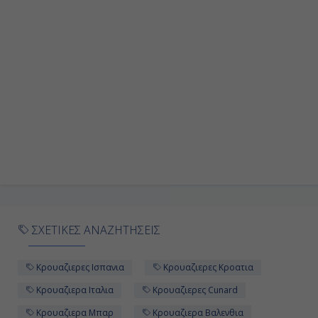
Ημέρα 9η
Εν Πλω
-
-
Ημέρα 10η
Βαλέτα, Μάλτα
07:00
ΣΧΕΤΙΚΕΣ ΑΝΑΖΗΤΗΣΕΙΣ
20:00
Κρουαζιερες Ισπανια
Κρουαζιερες Κροατια
Ημέρα 11η
Κρουαζιερα Ιταλια
Κρουαζιερες Cunard
Κρουαζιερα Μπαρ
Κρουαζιερα Βαλενθια
Εν Πλω