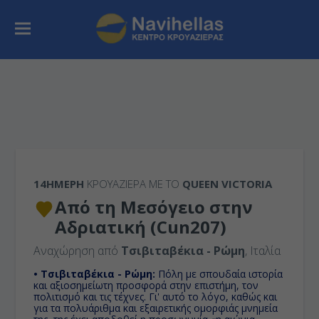
14ΉΜΕΡΗ
ΚΡΟΥΑΖΙΕΡΑ ΜΕ ΤΟ
QUEEN VICTORIA
Από τη Μεσόγειο στην
Αδριατική (Cun207)
Αναχώρηση από
Τσιβιταβέκια - Ρώμη
, Ιταλία
• Τσιβιταβέκια - Ρώμη:
Πόλη με σπουδαία ιστορία
και αξιοσημείωτη προσφορά στην επιστήμη, τον
πολιτισμό και τις τέχνες. Γι' αυτό το λόγο, καθώς και
για τα πολυάριθμα και εξαιρετικής ομορφιάς μνημεία