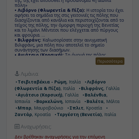
της, της έχει αποδοθεί η προσωνυμία «η αιώνια
πόλη»
• Λιβόρνο (Φλωρεντία & Πίζα):
Η ιστορία του έχει
αφήσει τα σημάδια της στις γειτονιές τις πόλης που
διασχίζονται από κανάλια και περιστοιχίζονται από το
τείχος της πόλης, την όμορφη περιοχή της Βενετίας
και το λιμάνι Μέντιτσι που ελέγχεται από πύργους
και φρούρια.
• Βιλφράνς:
Καλωσορίσατε στην αινιγματική
Βιλφράνς, μια πόλη που αποτελεί το σημείο
συνάντησης των διασήμων.
• Αγιάτσιο (Κορσική):
Το όνομά της πόλης
προέρχεται από τον μυθικό ήρωα Αίαντα και είναι η
Περισσότερα
πρωτεύουσα και μεγαλύτερη πόλη της Κορσικής από
όπου κατάγεται ο Ναπολέων Βοναπάρτης.
Λιμάνια:
• Βαλένθια:
Τρίτη μεγαλύτερη πόλη της Ισπανίας με
ιστορικό κέντρο γεμάτο από μνημεία ιδιαίτερης
Τσιβιταβέκια - Ρώμη
, Ιταλία
Λιβόρνο
ιστορικής και αρχιτεκτονικής αξίας.
(Φλωρεντία & Πίζα)
, Ιταλία
Βιλφράνς
, Γαλλία
• Βαρκελώνη:
Πρωτεύουσα της Καταλωνίας, που τα
έχει όλα και είναι από τους πιο δημοφιλείς
Αγιάτσιο (Κορσική)
, Γαλλία
Βαλένθια
,
προορισμούς στην Ευρώπη.
Ισπανία
Βαρκελώνη
, Ισπανία
Βαλέτα
, Μάλτα
• Βαλέτα:
Ολόκληρη η πόλη είναι ένα υπαίθριο
Μπαρ
, Μαυροβούνιο
Σπλιτ
, Κροατία
μουσείο, με έντονα στοιχεία μπαρόκ αρχιτεκτονικής
και έχει ανακηρυχθεί από την Ουνέσκο ως μνημείο
Ζαντάρ
, Κροατία
Τεργέστη (Βενετία)
, Ιταλία
παγκόσμιας πολιτιστικής κληρονομιάς.
• Μπαρ:
Η περιοχή προσελκύει πολλούς τουρίστες.
Αναχωρήσεις:
Σημαντική προσοχή λαμβάνουν τα μεσαιωνικά
οχυρά, καθώς επίσης και το υδραγωγείο του Μπαρ,
Δεν βρέθηκαν αναχωρήσεις για την επόμενη