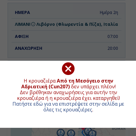
Ημέρα 2η
Λιβόρνο (Φλωρεντία & Πίζα), Ιταλία
07:00
20:00
Ημέρα 3η
Η κρουαζιέρα
Από τη Μεσόγειο στην
Εν Πλω
ΧΑΡΤΗΣ ΚΡΟΥΑΖΙΕΡΑΣ
Αδριατική (Cun207)
δεν υπάρχει πλέον!
Δεν βρέθηκαν αναχωρήσεις για αυτήν την
-
κρουαζιέρα ή η κρουαζιέρα έχει καταργηθεί!
Πατήστε εδώ για να επιστρέψετε στην σελίδα με
+
-
όλες τις κρουαζιέρες
.
−
Ημέρα 4η