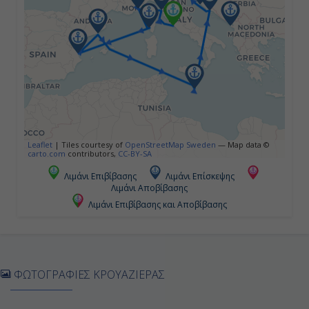
Βιλφράνς, Γαλλία
07:00
20:00
Ημέρα 5η
Αγιάτσιο (Κορσική), Γαλλία
Leaflet
|
Tiles courtesy of
OpenStreetMap Sweden
— Map data ©
carto.com
contributors,
CC-BY-SA
07:00
Λιμάνι Επιβίβασης
Λιμάνι Επίσκεψης
Λιμάνι Αποβίβασης
17:00
Λιμάνι Επιβίβασης και Αποβίβασης
Ημέρα 6η
Εν Πλω
ΦΩΤΟΓΡΑΦΙΕΣ ΚΡΟΥΑΖΙΕΡΑΣ
-