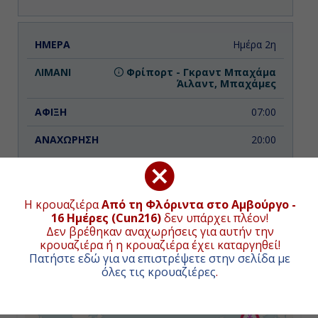
Ημέρα 2η
Φρίπορτ - Γκραντ Μπαχάμα
Άιλαντ, Μπαχάμες
07:00
20:00
Ημέρα 3η
Η κρουαζιέρα
Από τη Φλόριντα στο Αμβούργο -
ΧΑΡΤΗΣ ΚΡΟΥΑΖΙΕΡΑΣ
16 Ημέρες (Cun216)
δεν υπάρχει πλέον!
Εν Πλω
Δεν βρέθηκαν αναχωρήσεις για αυτήν την
κρουαζιέρα ή η κρουαζιέρα έχει καταργηθεί!
-
Πατήστε εδώ για να επιστρέψετε στην σελίδα με
+
όλες τις κρουαζιέρες
.
-
−