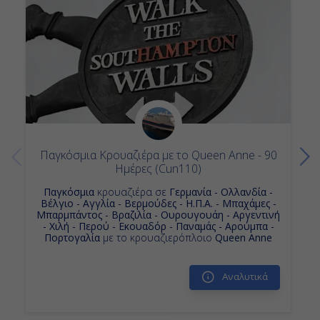
Κρουαζιερες Φριπορτ - Γκραντ Μπαχαμα Αιλαντ
-
Κρουαζιερες Αμβουργο
Κρουαζιερα Πορτογαλια
-
Κρουαζιερα Φορτ Λοvτερντεϊλ
Κρουαζιερες Ποντα Ντελγαντα - Αζορες
Ημέρα 14η
Εν Πλω
-
Παγκόσμια Κρουαζιέρα με το Queen Anne - 90
Ημέρες (Cun110)
-
Παγκόσμια
κρουαζιέρα σε
Γερμανία - Ολλανδία -
Βέλγιο - Αγγλία - Βερμούδες - Η.Π.Α. - Μπαχάμες -
Μπαρμπάντος - Βραζιλία - Ουρουγουάη - Αργεντινή
- Χιλή - Περού - Εκουαδόρ - Παναμάς - Αρούμπα -
Ημέρα 15η
Πορτογαλία
με το κρουαζιερόπλοιο
Queen Anne
Σαουθάμπτον (Λονδίνο), Αγγλία
Αναλυτικά
07:00
17:00