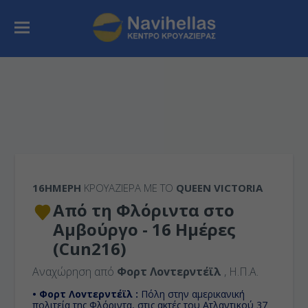
16ΉΜΕΡΗ
ΚΡΟΥΑΖΙΕΡΑ ΜΕ ΤΟ
QUEEN VICTORIA
Από τη Φλόριντα στο
Αμβούργο - 16 Ημέρες
(Cun216)
Αναχώρηση από
Φορτ Λοvτερντέϊλ
, Η.Π.Α.
• Φορτ Λοvτερντέϊλ :
Πόλη στην αμερικανική
πολιτεία της Φλόριντα, στις ακτές του Ατλαντικού 37