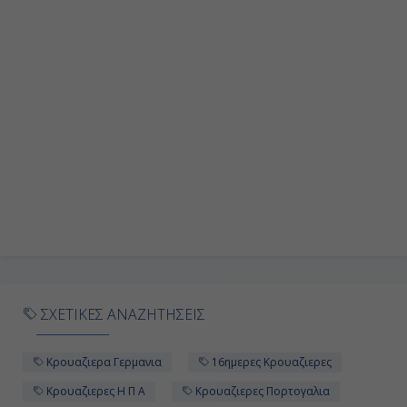
Ημέρα 9η
Εν Πλω
-
-
Ημέρα 10η
Εν Πλω
-
ΣΧΕΤΙΚΕΣ ΑΝΑΖΗΤΗΣΕΙΣ
-
Κρουαζιερα Γερμανια
16ημερες Κρουαζιερες
Κρουαζιερες Η Π Α
Κρουαζιερες Πορτογαλια
Ημέρα 11η