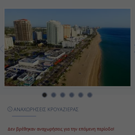
-
-
Ημέρα 7η
Εν Πλω
-
-
Ημέρα 8η
ΑΝΑΧΩΡΗΣΕΙΣ ΚΡΟΥΑΖΙΕΡΑΣ
Εν Πλω
-
Δεν βρέθηκαν αναχωρήσεις για την επόμενη περίοδο!
-