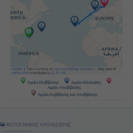
Ημέρα 4η
Εν Πλω
-
-
Ημέρα 5η
Leaflet
|
Tiles courtesy of
OpenStreetMap Sweden
— Map data ©
Χάμιλτον, Βερμούδες
carto.com
contributors,
CC-BY-SA
Λιμάνι Επιβίβασης
Λιμάνι Επίσκεψης
08:00
Λιμάνι Αποβίβασης
17:00
Λιμάνι Επιβίβασης και Αποβίβασης
Ημέρα 6η
ΦΩΤΟΓΡΑΦΙΕΣ ΚΡΟΥΑΖΙΕΡΑΣ
Εν Πλω