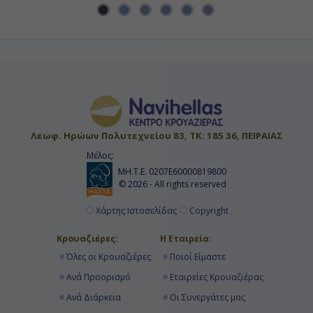
Ημέρα 16η
Εν Πλω
-
-
Λεωφ. Ηρώων Πολυτεχνείου 83, ΤΚ: 185 36, ΠΕΙΡΑΙΑΣ
Μέλος:
ΜΗ.Τ.Ε. 0207Ε60000819800
Ημέρα 17η
© 2026 - All rights reserved
Αμβούργο, Γερμανία
Χάρτης Ιστοσελίδας
Copyright
-
Κρουαζιέρες:
Η Εταιρεία:
Όλες οι Κρουαζιέρες
Ποιοί Είμαστε
Αποβίβαση
Ανά Προορισμό
Εταιρείες Κρουαζιέρας
Ανά Διάρκεια
Οι Συνεργάτες μας