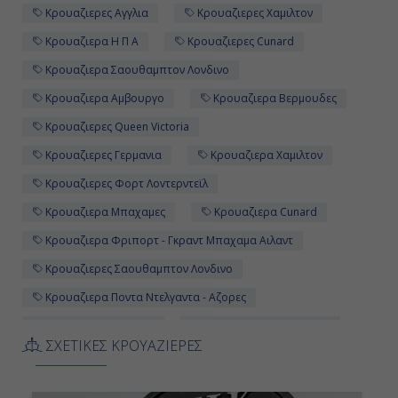
Κρουαζιερες Αγγλια
Κρουαζιερες Χαμιλτον
Πόντα Ντελγάντα - Αζόρες ,
Κρουαζιερα Η Π Α
Κρουαζιερες Cunard
Πορτογαλία
Κρουαζιερα Σαουθαμπτον Λονδινο
07:00
Κρουαζιερα Αμβουργο
Κρουαζιερα Βερμουδες
20:00
Κρουαζιερες Queen Victoria
Κρουαζιερες Γερμανια
Κρουαζιερα Χαμιλτον
Ημέρα 12η
Κρουαζιερες Φορτ Λοvτερντεϊλ
Κρουαζιερα Μπαχαμες
Κρουαζιερα Cunard
Εν Πλω
Κρουαζιερα Φριπορτ - Γκραντ Μπαχαμα Αιλαντ
-
Κρουαζιερες Σαουθαμπτον Λονδινο
-
Κρουαζιερα Ποντα Ντελγαντα - Αζορες
16ημερη Κρουαζιερα
Κρουαζιερες Βερμουδες
ΣΧΕΤΙΚΕΣ ΚΡΟΥΑΖΙΕΡΕΣ
Ημέρα 13η
Κρουαζιερα Queen Victoria
Κρουαζιερες Μπαχαμες
Κρουαζιερα Αγγλια
Εν Πλω