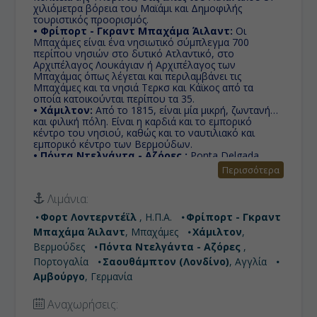
χιλιόμετρα βόρεια του Μαϊάμι και Δημοφιλής
τουριστικός προορισμός.
• Φρίπορτ - Γκραντ Μπαχάμα Άιλαντ:
Οι
Μπαχάμες είναι ένα νησιωτικό σύμπλεγμα 700
περίπου νησιών στο δυτικό Ατλαντικό, στο
Αρχιπέλαγος Λουκάγιαν ή Αρχιπέλαγος των
Μπαχάμας όπως λέγεται και περιλαμβάνει τις
Μπαχάμες και τα νησιά Τερκσ και Κάϊκος από τα
οποία κατοικούνται περίπου τα 35.
• Χάμιλτον:
Από το 1815, είναι μία μικρή, ζωντανή
και φιλική πόλη. Είναι η καρδιά και το εμπορικό
κέντρο του νησιού, καθώς και το ναυτιλιακό και
εμπορικό κέντρο των Βερμούδων.
• Πόντα Ντελγάντα - Αζόρες :
Ponta Delgada
είναι ο μεγαλύτερος δήμος και η διοικητική
Περισσότερα
πρωτεύουσα της Αυτόνομης Περιφέρειας των Αζορών
στην Πορτογαλία. Βρίσκεται στο Σάο Μιγκέλ, τo
Λιμάνια:
μεγαλύτερo και πιο πυκνοκατοικημένo νησί του
αρχιπελάγους.
Φορτ Λοvτερντέϊλ
, Η.Π.Α.
Φρίπορτ - Γκραντ
• Σαουθάμπτον (Λονδίνο):
H πόλη είναι γνωστή
Μπαχάμα Άιλαντ
, Μπαχάμες
Χάμιλτον
,
για το Πανεπιστήμιο του Σαουθάμπτον, την
ποδοσφαιρική της ομάδα, Σαουθάμπτον ΦΚ, και την
Βερμούδες
Πόντα Ντελγάντα - Αζόρες
,
πλούσια ναυτική της παράδοση, αλλά κυρίως επειδή
Πορτογαλία
Σαουθάμπτον (Λονδίνο)
, Αγγλία
ήταν το λιμάνι από όπου αναχώρησε ο Τιτανικός.
Αμβούργο
, Γερμανία
• Αμβούργο:
Με εξωστρέφεια και θαλασσινή
γοητεία, το χανσεατικό Αμβούργο συγκαταλέγεται
στις ομορφότερες μητροπόλεις της Ευρώπης.
Αναχωρήσεις: