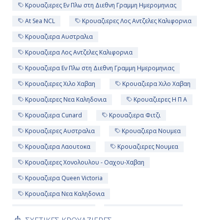
Κρουαζιερες Εν Πλω στη Διεθνη Γραμμη Ημερομηνιας
At Sea NCL
Κρουαζιερες Λος Αντζελες Καλιφορνια
Ημέρα 11η
Κρουαζιερα Αυστραλια
Εν Πλω
Κρουαζιερα Λος Αντζελες Καλιφορνια
-
Κρουαζιερα Εν Πλω στη Διεθνη Γραμμη Ημερομηνιας
Κρουαζιερες Χιλο Χαβαη
Κρουαζιερα Χιλο Χαβαη
-
Κρουαζιερες Νεα Καληδονια
Κρουαζιερες Η Π Α
Κρουαζιερα Cunard
Κρουαζιερα Φιτζι
Ημέρα 12η
Κρουαζιερες Αυστραλια
Κρουαζιερα Νουμεα
Εν Πλω
Κρουαζιερα Λαουτοκα
Κρουαζιερες Νουμεα
-
Κρουαζιερες Χονολουλου - Οαχου-Χαβαη
Κρουαζιερα Queen Victoria
-
Κρουαζιερα Νεα Καληδονια
18ημερες Κρουαζιερες
18ημερη Κρουαζιερα
Ημέρα 13η