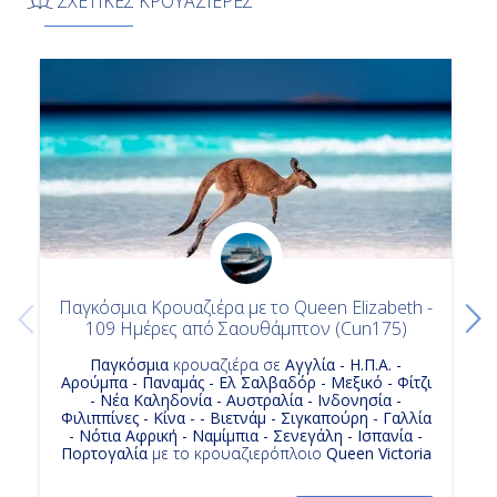
ΣΧΕΤΙΚΕΣ ΚΡΟΥΑΖΙΕΡΕΣ
Κρουαζιερα Σιδνεϋ
Κρουαζιερες Λαουτοκα
Εν Πλω
Κρουαζιερες Queen Victoria
Κρουαζιερες Φιτζι
-
Κρουαζιερες Cunard
Κρουαζιερες Σιδνεϋ
-
Κρουαζιερα Χονολουλου - Οαχου-Χαβαη
Κρουαζιερα Η Π Α
Ημέρα 14η
Εν Πλω
-
Παγκόσμια Κρουαζιέρα με το Queen Elizabeth -
109 Ημέρες από Σαουθάμπτον (Cun175)
-
Παγκόσμια
κρουαζιέρα σε
Αγγλία - Η.Π.Α. -
Αρούμπα - Παναμάς - Ελ Σαλβαδόρ - Μεξικό - Φίτζι
- Νέα Καληδονία - Αυστραλία - Ινδονησία -
Ημέρα 15η
Φιλιππίνες - Κίνα - - Βιετνάμ - Σιγκαπούρη - Γαλλία
- Νότια Αφρική - Ναμίμπια - Σενεγάλη - Ισπανία -
Λαουτόκα, Φίτζι
Πορτογαλία
με το κρουαζιερόπλοιο
Queen Victoria
07:00