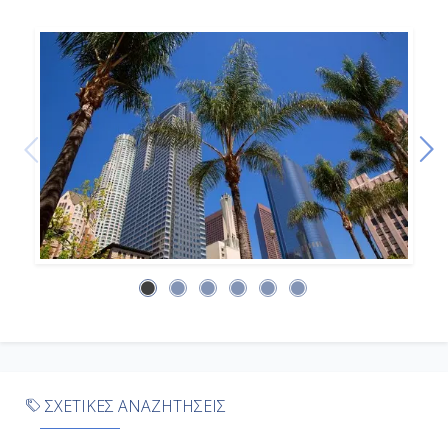
-
Ημέρα 9η
Εν Πλω
-
-
Ημέρα 10η
Εν Πλω στη Διεθνή Γραμμή
Ημερομηνίας, At Sea NCL
-
ΣΧΕΤΙΚΕΣ ΑΝΑΖΗΤΗΣΕΙΣ
-