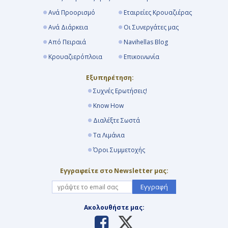
Ανά Προορισμό
Εταιρείες Κρουαζιέρας
Ημέρα 18η
Ανά Διάρκεια
Οι Συνεργάτες μας
Εν Πλω
Από Πειραιά
Navihellas Blog
Κρουαζιερόπλοια
Επικοινωνία
-
Εξυπηρέτηση:
-
Συχνές Ερωτήσεις!
Know How
Ημέρα 19η
Διαλέξτε Σωστά
Τα Λιμάνια
Εν Πλω
Όροι Συμμετοχής
-
Εγγραφείτε στο Newsletter μας:
-
Εγγραφή
Ακολουθήστε μας:
Ημέρα 20η