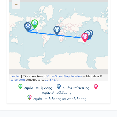
−
Ημέρα 4η
Εν Πλω
-
-
Ημέρα 5η
Εν Πλω
Leaflet
|
Tiles courtesy of
OpenStreetMap Sweden
— Map data ©
carto.com
contributors,
CC-BY-SA
-
Λιμάνι Επιβίβασης
Λιμάνι Επίσκεψης
Λιμάνι Αποβίβασης
-
Λιμάνι Επιβίβασης και Αποβίβασης
Ημέρα 6η