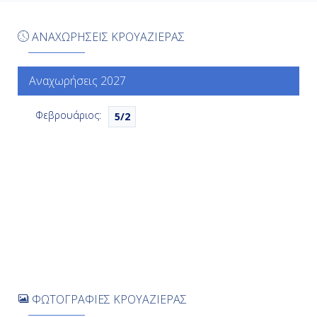
Χίλο (Χαβάη), Η.Π.Α.
ΑΝΑΧΩΡΗΣΕΙΣ ΚΡΟΥΑΖΙΕΡΑΣ
07:00
20:00
Αναχωρήσεις 2027
Φεβρουάριος:
5/2
Ημέρα 7η
Χονολουλού - Οάχου-Χαβάη, Η.Π.Α.
07:00
20:00
Ημέρα 8η
Εν Πλω
ΦΩΤΟΓΡΑΦΙΕΣ ΚΡΟΥΑΖΙΕΡΑΣ
-