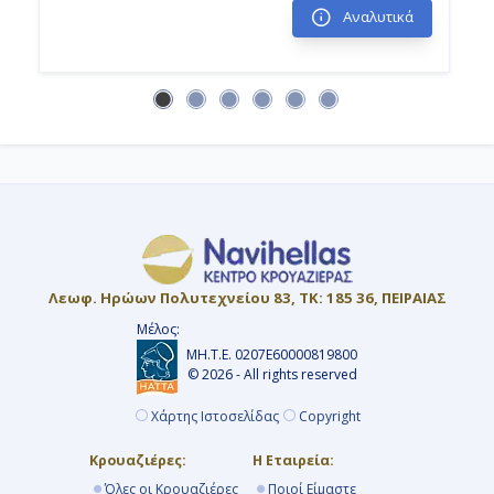
Αναλυτικά
20:00
Ημέρα 16η
Εν Πλω
-
-
Λεωφ. Ηρώων Πολυτεχνείου 83, ΤΚ: 185 36, ΠΕΙΡΑΙΑΣ
Μέλος:
Ημέρα 17η
ΜΗ.Τ.Ε. 0207Ε60000819800
Νουμέα, Νέα Καληδονία
© 2026 - All rights reserved
Χάρτης Ιστοσελίδας
Copyright
07:00
Κρουαζιέρες:
Η Εταιρεία:
17:00
Όλες οι Κρουαζιέρες
Ποιοί Είμαστε