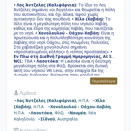
• Λος Άντζελες (Καλιφόρνια):
Το ίδιο το Λος
Άντζελες σημαίνει «οι Άγγελοι» και θεωρείται η πόλη
του αυτοκινήτου, και όχι άδικα, αφού χωρίς
αυτοκίνητο δεν πας πουθενά.
• Χίλο (Χαβάη):
Το
Χίλο είναι η μεγαλύτερη πόλη του νησιού Χαβάη,
καθώς και έδρα της κομητείας Χαβάη, που ταυτίζεται
με το νησί.
• Χονολουλού - Οάχου-Χαβάη:
Είναι η
πρωτεύουσα και η πολυπληθέστερη κοινότητα της
Χαβάης στο νησί Οάχου, στις Ηνωμένες Πολιτείες.
Στα χαβανέζικα χονολουλού σημαίνει
«προστατευμένος κόλπος» ή «τόπος προστασίας».
•
Εν Πλω στη Διεθνή Γραμμή Ημερομηνίας, At Sea
NCL:
TBA
• Λαουτόκα:
Η Lautoka είναι η δεύτερη
μεγαλύτερη πόλη στα Φίτζι. Βρίσκεται στη δυτική
ακτή του νησιού Viti Levu, στην επαρχία Ba της
Δυτικής Διαίρεσης. Βρίσκεται στην καρδιά της
περιοχής καλλιέργειας ζαχαροκάλαμου των Φίτζι, η
Περισσότερα
πόλη έγινε γνωστή ως Sugar City.
• Νουμέα:
Πρωτεύουσα της γαλλικής Νέας Καληδονίας.
Λιμάνια:
βρίσκεται σε έναν προστατευμένο λιμάνι βαθέων
υδάτων που χρησιμεύει ως το κύριο λιμάνι.
Λος Άντζελες (Καλιφόρνια)
, Η.Π.Α.
Χίλο
Φιλοξενεί την πλειοψηφία των Ευρωπαίων,
(Χαβάη)
, Η.Π.Α.
Χονολουλού - Οάχου-Χαβάη
,
Πολυνησιακών, ινδονησιακών και βιετναμέζικων
πληθυσμών που εργάζονται σε μία από τις πιο
Η.Π.Α.
Λαουτόκα
, Φίτζι
Νουμέα
, Νέα
βιομηχανοποιημένες πόλεις του Νοτίου Ειρηνικού.
•
Καληδονία
Σίδνεϋ
, Αυστραλία
Σίδνεϋ:
Αξιοθέατο και σήμα κατατεθέν της πόλης 'Η
Όπερα του Σύδνεϋ' είναι ένα από τα πιο διάσημα
Αναχωρήσεις: