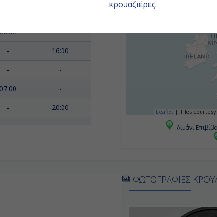
κρουαζιέρες
.
-
17:00
08:00
-
-
16:00
-
-
07:00
-
-
20:00
Leaflet
|
Tiles courtesy
Λιμάνι Επιβίβ
-
-
-
Αποβίβαση
ΦΩΤΟΓΡΑΦΙΕΣ ΚΡΟΥ