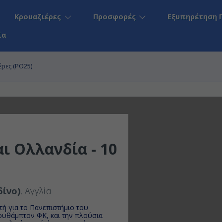
Κρουαζιέρες
Προσφορές
Εξυπηρέτηση 
ία
έρες (PO25)
ι Ολλανδία - 10
ίνο)
, Αγγλία
τή για το Πανεπιστήμιο του
ουθάμπτον ΦΚ, και την πλούσια