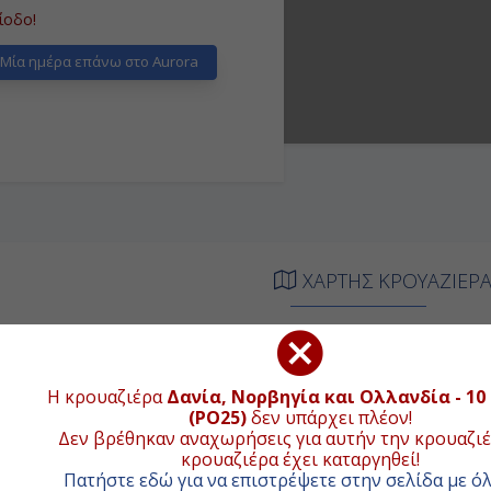
ίοδο!
Μία ημέρα επάνω στο Aurora
ΧΑΡΤΗΣ ΚΡΟΥΑΖΙΕΡ
Συνολική απ
ΑΦΙΞΗ
ΑΝΑΧΩΡΗΣΗ
+
ιβίβαση
-
Η κρουαζιέρα
Δανία, Νορβηγία και Ολλανδία - 10
(PO25)
δεν υπάρχει πλέον!
−
-
-
Δεν βρέθηκαν αναχωρήσεις για αυτήν την κρουαζιέ
κρουαζιέρα έχει καταργηθεί!
17:00
-
Πατήστε εδώ για να επιστρέψετε στην σελίδα με όλ