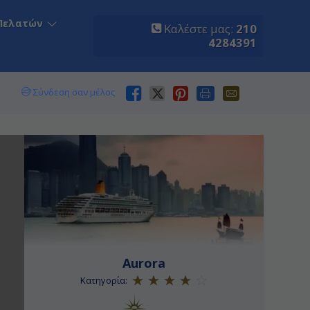
Πελατών
Καλέστε μας:
210
4284391
Σύνδεση σαν μέλος
Aurora
Κατηγορία: