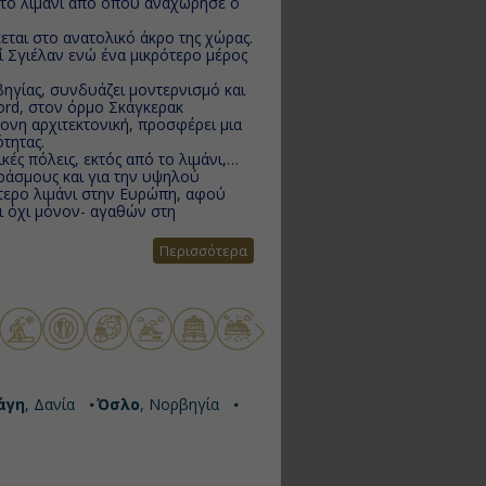
ν το λιμάνι από όπου αναχώρησε ο
εται στο ανατολικό άκρο της χώρας.
ί Σγιέλαν ενώ ένα μικρότερο μέρος
ηγίας, συνδυάζει μοντερνισμό και
ord, στον όρμο Σκάγκερακ
ονη αρχιτεκτονική, προσφέρει μια
ότητας.
ές πόλεις, εκτός από το λιμάνι,
ράσμους και για την υψηλού
ύτερο λιμάνι στην Ευρώπη, αφού
ι όχι μόνον- αγαθών στη
Περισσότερα
άγη
, Δανία
Όσλο
, Νορβηγία