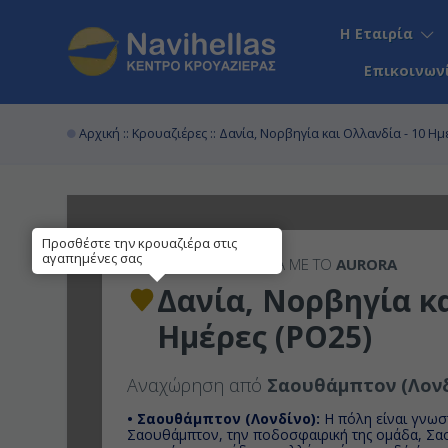
Η Εταιρία
Επικοινων
Αρχική
::
Κρουαζιέρες
:: Δανία, Νορβηγία και Ολλανδία - 10 Ημ
Προσθέστε την κρουαζιέρα στις
αγαπημένες σας
10ΉΜΕΡΗ
ΚΡΟΥΑΖΙΕΡΑ ΜΕ ΤΟ
AURORA
Δανία, Νορβηγία κα
Ημέρες (PO25)
Αναχώρηση από
Σαουθάμπτον (Λονδ
• Σαουθάμπτον (Λονδίνο):
H πόλη είναι γνωσ
Σαουθάμπτον, την ποδοσφαιρική της ομάδα, Σα