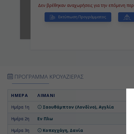
Δεν βρέθηκαν αναχωρήσεις για την επόμενη περ
Εκτύπωση Προγράμματος
ΠΡΟΓΡΑΜΜΑ ΚΡΟΥΑΖΙΕΡΑΣ
ΗΜΕΡΑ
ΛΙΜΑΝΙ
Ημέρα 1η
Σαουθάμπτον (Λονδίνο), Αγγλία
Επ
Ημέρα 2η
Εν Πλω
Ημέρα 3η
Κοπεγχάγη, Δανία