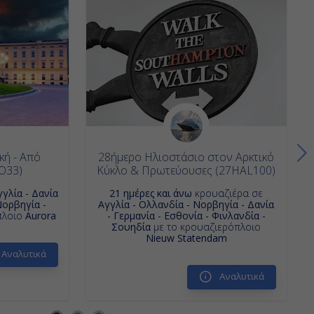
κή - Από
28ήμερο Ηλιοστάσιο στον Αρκτικό
O33)
Κύκλο & Πρωτεύουσες (27HAL100)
γγλία - Δανία
21 ημέρες και άνω
κρουαζιέρα σε
Νορβηγία -
Αγγλία - Ολλανδία - Νορβηγία - Δανία
πλοιο
Aurora
- Γερμανία - Εσθονία - Φινλανδία -
Σουηδία
με το κρουαζιερόπλοιο
Nieuw Statendam
Αναλυτικά
Αναλυτικά