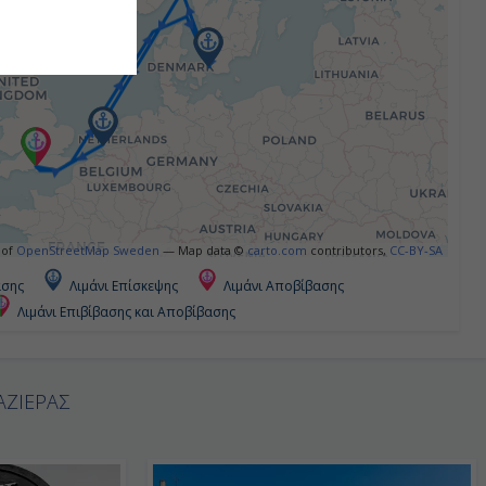
 of
OpenStreetMap Sweden
— Map data ©
carto.com
contributors,
CC-BY-SA
ασης
Λιμάνι Επίσκεψης
Λιμάνι Αποβίβασης
Λιμάνι Επιβίβασης και Αποβίβασης
ΑΖΙΕΡΑΣ