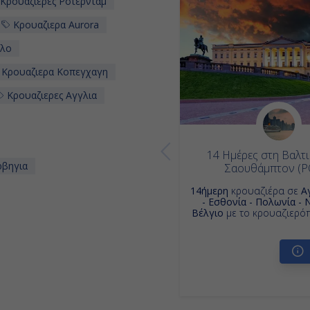
Κρουαζιερες Ροτερνταμ
Κρουαζιερα Aurora
σλο
Κρουαζιερα Κοπεγχαγη
Κρουαζιερες Αγγλια
14 Ημέρες στη Βαλτι
ρβηγια
Σαουθάμπτον (P
14ήμερη
κρουαζιέρα σε
Α
- Εσθονία - Πολωνία - 
Βέλγιο
με το κρουαζιερό