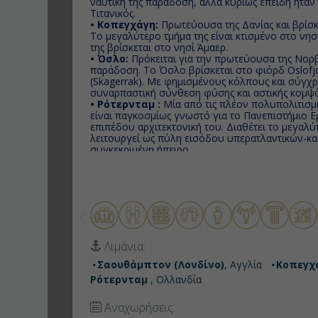
ναυτική της παράδοση, αλλά κυρίως επειδή ήτα
Τιτανικός.
• Κοπεγχάγη:
Πρωτεύουσα της Δανίας και βρίσκ
Το μεγαλύτερο τμήμα της είναι κτισμένο στο νησ
της βρίσκεται στο νησί Άμαερ.
• Όσλο:
Πρόκειται για την πρωτεύουσα της Νορβ
παράδοση. Το Όσλο βρίσκεται στο φιόρδ Oslofj
(Skagerrak). Με φημισμένους κόλπους και σύγχρ
συναρπαστική σύνθεση φύσης και αστικής κομψ
• Ρότερνταμ :
Μία από τις πλέον πολυπολιτισμικ
είναι παγκοσμίως γνωστό για το Πανεπιστήμιο Ε
επιπέδου αρχιτεκτονική του. Διαθέτει το μεγαλ
λειτουργεί ως πύλη εισόδου υπερατλαντικών-κα
συγκεκριμένη ήπειρο.
Λιμάνια:
Σαουθάμπτον (Λονδίνο)
, Αγγλία
Κοπεγχ
Ρότερνταμ
, Ολλανδία
Αναχωρήσεις: