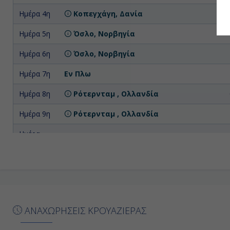
Ημέρα 4η
Κοπεγχάγη, Δανία
Ημέρα 5η
Όσλο, Νορβηγία
Ημέρα 6η
Όσλο, Νορβηγία
Ημέρα 7η
Εν Πλω
Ημέρα 8η
Ρότερνταμ , Ολλανδία
Ημέρα 9η
Ρότερνταμ , Ολλανδία
Ημέρα
Εν Πλω
10η
Ημέρα
Σαουθάμπτον (Λονδίνο), Αγγλία
11η
ΑΝΑΧΩΡΗΣΕΙΣ ΚΡΟΥΑΖΙΕΡΑΣ