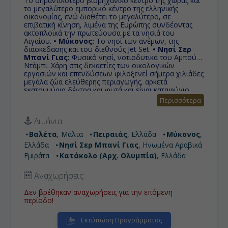
Το σημαντικότερο βιομηχανικό κέντρο της χώρας και
το μεγαλύτερο εμπορικό κέντρο της ελληνικής
οικονομίας, ενώ διαθέτει το μεγαλύτερο, σε
επιβατική κίνηση, λιμένα της Ευρώπης συνδέοντας
ακτοπλοϊκά την πρωτεύουσα με τα νησιά του
Αιγαίου.
• Μύκονος:
Το νησί των ανέμων, της
διασκέδασης και του διεθνούς Jet Set.
• Νησί Σερ
Μπανί Γιας:
Φυσικό νησί, νοτιοδυτικά του Αμπού
Ντάμπι. Χάρη στις δεκαετίες των οικολογικών
εργασιών και επενδύσεων φιλοξενεί σήμερα χιλιάδες
μεγάλα ζώα ελεύθερης περιαγωγής, αρκετά
εκατομμύρια δέντρα και φυτά και είναι καταφύγιο
πτηνών απόθεμα άγριας ζωής. Το νησί προβάλλει τη
Περισσότερα
φύση μέσα από δραστηριότητες όπως σαφάρι
περιπέτειας, καγιάκ, ορεινή ποδηλασία, τοξοβολία,
Λιμάνια:
πεζοπορία κλπ.
• Κατάκολο (Αρχ. Ολυμπία):
Παραλιακή κωμόπολη, με φυσικές ομορφιές και σε
Βαλέτα
, Μάλτα
Πειραιάς
, Ελλάδα
Μύκονος
,
μικρή απόσταση από την Αρχαία Ολυμπία, όπου
Ελλάδα
Νησί Σερ Μπανί Γιας
, Ηνωμένα Αραβικά
γίνονταν οι Ολυμπιακοί αγώνες στην αρχαιότητα.
Εμιράτα
Κατάκολο (Αρχ. Ολυμπία)
, Ελλάδα
Αναχωρήσεις:
Δεν βρέθηκαν αναχωρήσεις για την επόμενη
περίοδο!
Εκτύπωση Προγράμματος