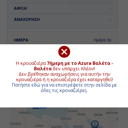
-
-
Ημέρα 3η
Πειραιάς, Ελλάδα
ΧΑΡΤΗΣ ΚΡΟΥΑΖΙΕΡΑΣ
07:00
Η κρουαζιέρα
7ήμερη με το Azura Βαλέτα -
Βαλέτα
δεν υπάρχει πλέον!
+
Δεν βρέθηκαν αναχωρήσεις για αυτήν την
19:00
κρουαζιέρα ή η κρουαζιέρα έχει καταργηθεί!
−
Πατήστε εδώ για να επιστρέψετε στην σελίδα με
όλες τις κρουαζιέρες
.
Ημέρα 4η
Μύκονος, Ελλάδα
07:00
19:00