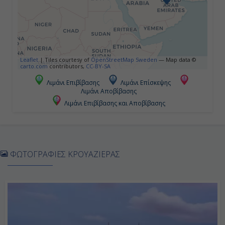
Ημέρα 5η
Νησί Σερ Μπανί Γιας, Ηνωμένα
Leaflet
|
Tiles courtesy of
OpenStreetMap Sweden
— Map data ©
Αραβικά Εμιράτα
carto.com
contributors,
CC-BY-SA
Λιμάνι Επιβίβασης
Λιμάνι Επίσκεψης
07:00
Λιμάνι Αποβίβασης
19:00
Λιμάνι Επιβίβασης και Αποβίβασης
Ημέρα 6η
ΦΩΤΟΓΡΑΦΙΕΣ ΚΡΟΥΑΖΙΕΡΑΣ
Κατάκολο (Αρχ. Ολυμπία), Ελλάδα
07:00
19:00