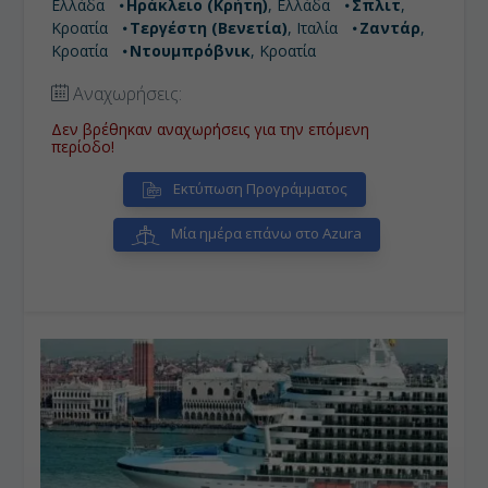
Ελλάδα
Ηράκλειο (Κρήτη)
, Ελλάδα
Σπλιτ
,
Κροατία
Τεργέστη (Βενετία)
, Ιταλία
Ζαντάρ
,
Κροατία
Ντουμπρόβνικ
, Κροατία
Αναχωρήσεις:
Δεν βρέθηκαν αναχωρήσεις για την επόμενη
περίοδο!
Εκτύπωση Προγράμματος
Μία ημέρα επάνω στο Azura