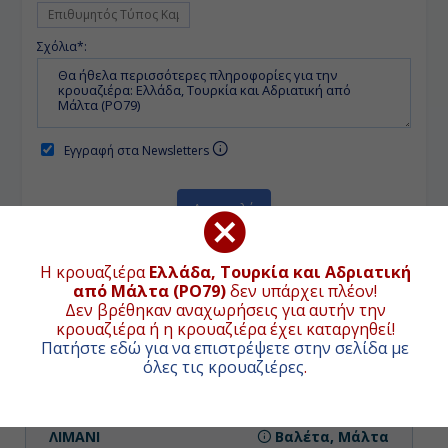
Σχόλια*:
Εγγραφή στα Newsletters
Η κρουαζιέρα
Ελλάδα, Τουρκία και Αδριατική
από Μάλτα (PO79)
δεν υπάρχει πλέον!
Δεν βρέθηκαν αναχωρήσεις για αυτήν την
ΠΡΟΓΡΑΜΜΑ ΚΡΟΥΑΖΙΕΡΑΣ
κρουαζιέρα ή η κρουαζιέρα έχει καταργηθεί!
Πατήστε εδώ για να επιστρέψετε στην σελίδα με
όλες τις κρουαζιέρες
.
ΗΜΕΡΑ
ΛΙΜΑΝΙ
ΑΦΙΞΗ
ΑΝΑΧΩΡΗΣΗ
Ημέρα 1η
Βαλέτα, Μάλτα