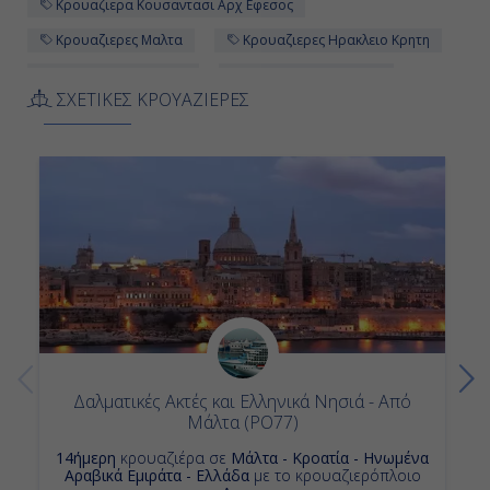
Κρουαζιερα Κουσαντασι Αρχ Εφεσος
Ντουμπρόβνικ, Κροατία
Κρουαζιερες Μαλτα
Κρουαζιερες Ηρακλειο Κρητη
08:00
Κρουαζιερες Ελλαδα
Κρουαζιερα Τουρκια
ΣΧΕΤΙΚΕΣ ΚΡΟΥΑΖΙΕΡΕΣ
Κρουαζιερες Ιταλια
Κρουαζιερα Ηρακλειο Κρητη
19:00
Κρουαζιερες Πειραιας
Κρουαζιερες Βαλετα
Κρουαζιερα PκαιO Cruises
14ημερη Κρουαζιερα
Ημέρα 14η
Κρουαζιερα Σπλιτ
Κρουαζιερες Ροδος
Εν Πλω
Κρουαζιερα Ζανταρ
-
-
Δαλματικές Ακτές και Ελληνικά Νησιά - Από
Ημέρα 15η
Μάλτα (PO77)
Βαλέτα, Μάλτα
14ήμερη
κρουαζιέρα σε
Μάλτα - Κροατία - Ηνωμένα
Αραβικά Εμιράτα - Ελλάδα
με το κρουαζιερόπλοιο
-