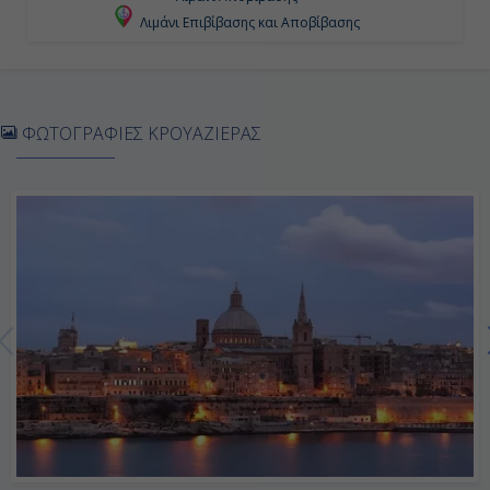
Ημέρα 6η
Λιμάνι Επιβίβασης και Αποβίβασης
Ηράκλειο (Κρήτη), Ελλάδα
07:00
ΦΩΤΟΓΡΑΦΙΕΣ ΚΡΟΥΑΖΙΕΡΑΣ
19:00
Ημέρα 7η
Εν Πλω
-
-
Ημέρα 8η
Βαλέτα, Μάλτα