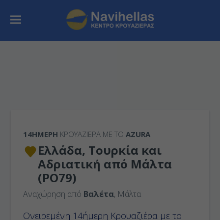
14ΉΜΕΡΗ
ΚΡΟΥΑΖΙΕΡΑ ΜΕ ΤΟ
AZURA
Ελλάδα, Τουρκία και
Αδριατική από Μάλτα
(PO79)
Αναχώρηση από
Βαλέτα
, Μάλτα
Ονειρεμένη
14ήμερη Κρουαζιέρα
με το