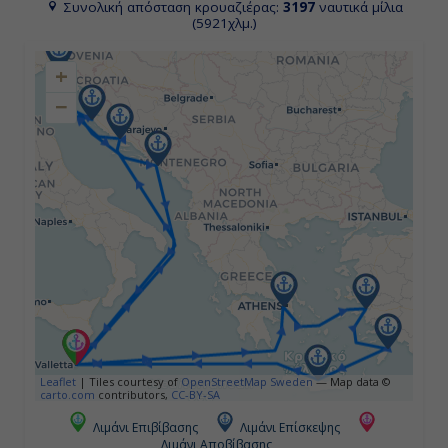
Συνολική απόσταση κρουαζιέρας:
3197
ναυτικά μίλια
(5921χλμ.)
+
Ημέρα 4η
−
Κουσάντασι (Αρχ. Έφεσος), Τουρκία
07:00
19:00
Ημέρα 5η
Ρόδος, Ελλάδα
07:00
19:00
Leaflet
|
Tiles courtesy of
OpenStreetMap Sweden
— Map data ©
carto.com
contributors,
CC-BY-SA
Λιμάνι Επιβίβασης
Λιμάνι Επίσκεψης
Λιμάνι Αποβίβασης