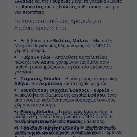
Ελλάδας
και της
Τουρκίας
μέχρι τα γραφικά λιμάνια
της
Κροατίας
και της
Ιταλίας
, κάθε στάση είναι μια
νέα περιπέτεια.
Το Συναρπαστικό σας Δρομολόγιο:
Λιμάνια Κρουαζιέρας
Επιβίβαση στην
Βαλέτα, Μάλτα
– Μια πόλη
Μνημείο Παγκόσμιας Κληρονομιάς της UNESCO,
γεμάτη ιστορία.
Ημέρα
Εν Πλω
– Απολαύστε τις πολυτελείς
παροχές του
Azura
, χαλαρώνοντας δίπλα στην
πισίνα ή απολαμβάνοντας τη θέα του απέραντου
γαλάζιου.
Πειραιάς, Ελλάδα
– Η πύλη προς την ιστορική
Αθήνα
, την
Ακρόπολη
και τα αρχαία μνημεία.
Κουσάντασι (Αρχαία Έφεσος), Τουρκία
–
Ανακαλύψτε τα θαύματα της αρχαίας
Εφέσου
, έναν
από τους πιο καλοδιατηρημένους αρχαιολογικούς
χώρους στον κόσμο.
Ρόδος, Ελλάδα
– Το νησί των Ιπποτών, με τη
Η Εμπειρία
Azura
: Πολυτέλεια εν Πλω
μεσαιωνική Παλιά Πόλη, μνημείο UNESCO, και τις
πανέμορφες παραλίες της
Το πλοίο
Azura
, ένα κόσμημα της θάλασσας,
Ρόδου
.
προσφέρει μια πληθώρα επιλογών για ψυχαγωγία,
Ηράκλειο (Κρήτη), Ελλάδα
– Εξερευνήστε το
γαστρονομία και χαλάρωση. Από πολυτελείς καμπίνες
παλάτι της
Κνωσού
, λίκνο του Μινωικού