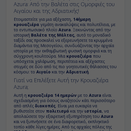
Azura
: Από την
Βαλέτα
στις Ομορφιές του
Αιγαίου και της Αδριατικής!
Ετοιμαστείτε για μια αξέχαστη,
14ήμερη
κρουαζιέρα
γεμάτη ανακαλύψεις και πολυτέλεια, με
το εντυπωσιακό πλοίο
Azura
. Ξεκινώντας από την
ιστορική
Βαλέτα της Μάλτας
, αυτό το μοναδικό
ταξίδι σας προσκαλεί να εξερευνήσετε τα κρυμμένα
διαμάντια της Μεσογείου, συνδυάζοντας την αρχαία
ιστορία με την εκθαμβωτική φυσική ομορφιά και τη
σύγχρονη κουλτούρα. Μια
κρουαζιέρα
που
υπόσχεται χαλάρωση, περιπέτεια και αξέχαστες
στιγμές σε δύο από τις πιο γοητευτικές θάλασσες του
κόσμου: το
Αιγαίο
και την
Αδριατική
.
Γιατί να Επιλέξετε Αυτή την
Κρουαζιέρα
Azura
;
Αυτή η
κρουαζιέρα 14 ημερών
με το
Azura
είναι
σχεδιασμένη για όσους αναζητούν κάτι περισσότερο
από απλές
διακοπές
. Είναι μια ευκαιρία να
βυθιστείτε στον
πολιτισμό
και την
ιστορία
, να
απολαύσετε την εξαιρετική εξυπηρέτηση του
Azura
και να ξυπνήσετε σε ένα διαφορετικό, εκπληκτικό
τοπίο κάθε λίγες ημέρες. Από τις αρχαίες πόλεις της